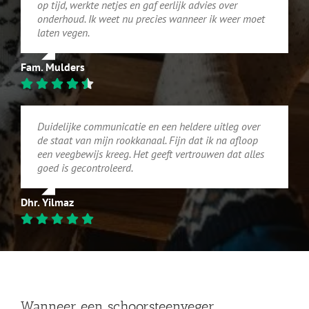
op tijd, werkte netjes en gaf eerlijk advies over
onderhoud. Ik weet nu precies wanneer ik weer moet
laten vegen.
Fam. Mulders
Duidelijke communicatie en een heldere uitleg over
de staat van mijn rookkanaal. Fijn dat ik na afloop
een veegbewijs kreeg. Het geeft vertrouwen dat alles
goed is gecontroleerd.
Dhr. Yilmaz
Wanneer een schoorsteenveger