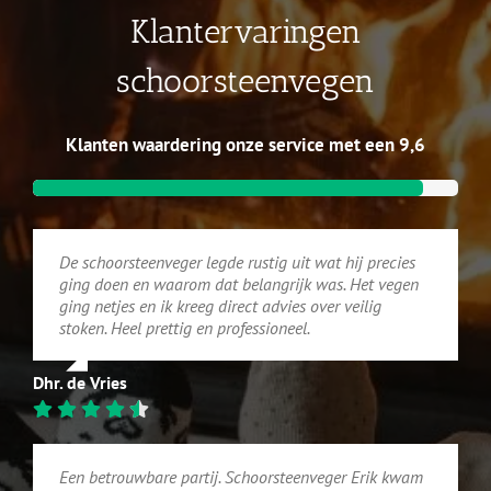
Klantervaringen
schoorsteenvegen
Klanten waardering onze service met een 9,6
De schoorsteenveger legde rustig uit wat hij precies
ging doen en waarom dat belangrijk was. Het vegen
ging netjes en ik kreeg direct advies over veilig
stoken. Heel prettig en professioneel.
Dhr. de Vries
Een betrouwbare partij. Schoorsteenveger Erik kwam