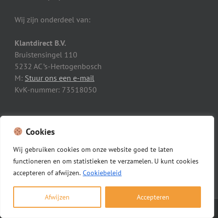
Wij zijn onderdeel van:
Klantdirect B.V.
Bruistensingel 110
5232 AC ’s-Hertogenbosch
M:
Stuur ons een e-mail
KvK-nummer: 73518050
OPENINGSTIJDEN KANTOOR
Cookies
Maandag t/m vrijdag: 08:00 – 18:00
Wij
gebruiken
cookies
om
onze
website
goed
te
laten
functioneren
en
om
statistieken
te
verzamelen.
U
kunt
cookies
accepteren of afwijzen.
Cookiebeleid
Afwijzen
Accepteren
Copyright 2012 - 2025 Schoorsteenvegerdirect.nl |
Gouden Gids
|
Algemene