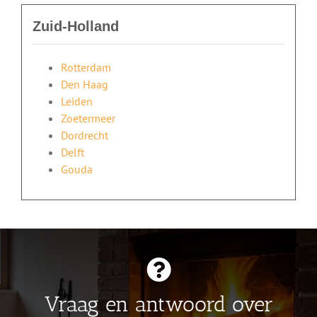
Zuid-Holland
Rotterdam
Den Haag
Leiden
Zoetermeer
Dordrecht
Delft
Gouda
Vraag en antwoord over