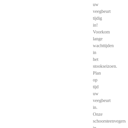
uw
veegbeurt
tijdig
in!
Voorkom
lange
wachttijden
in
het
stookseizoen.
Plan
op
tijd
uw
veegbeurt
in.
Onze
schoorsteenvegers
in