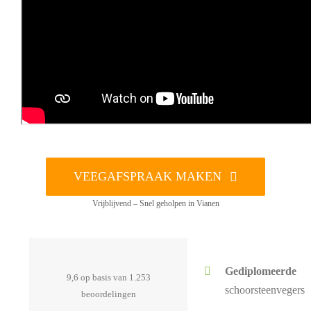
VEEGAFSPRAAK MAKEN
Vrijblijvend – Snel geholpen in Vianen
Gediplomeerde
9,6 op basis van 1.253
schoorsteenvegers
beoordelingen