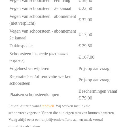
Vegen van schoorsteen - eenmalig
€ 39,50
Vegen van schoorsteen - 2e kanaal
€ 22,50
Vegen van schoorsteen - abonnement
€ 32,00
(niet verplicht)
Vegen van schoorsteen - abonnement
€ 17,50
2e kanaal
Dakinspectie
€ 29,50
Schoorsteen inspectie
(incl. camera
€ 167,00
inspectie)
Vogelnest verwijderen
Prijs op aanvraag
Reparatie’s en/of renovatie werken
Prijs op aanvraag
schoorsteen
Beschermingen vanaf
Plaatsen schoorsteenkappen
€ 79,00
Let op: dit zijn vanaf
tarieven
. Wij werken met lokale
schoorsteenvegers in Vianen die hun eigen tarieven kunnen hanteren.
Vraag altijd eerst een vrijblijvende offerte aan en maak vooraf
duidelijke afspraken.