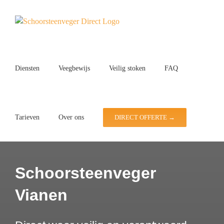
Ga
naar
inhoud
Diensten
Veegbewijs
Veilig stoken
FAQ
Tarieven
Over ons
DIRECT OFFERTE →
Schoorsteenveger
Vianen