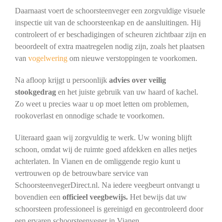
Daarnaast voert de schoorsteenveger een zorgvuldige visuele
inspectie uit van de schoorsteenkap en de aansluitingen. Hij
controleert of er beschadigingen of scheuren zichtbaar zijn en
beoordeelt of extra maatregelen nodig zijn, zoals het plaatsen
van
vogelwering
om nieuwe verstoppingen te voorkomen.
Na afloop krijgt u persoonlijk
advies over veilig
stookgedrag
en het juiste gebruik van uw haard of kachel.
Zo weet u precies waar u op moet letten om problemen,
rookoverlast en onnodige schade te voorkomen.
Uiteraard gaan wij zorgvuldig te werk. Uw woning blijft
schoon, omdat wij de ruimte goed afdekken en alles netjes
achterlaten. In Vianen en de omliggende regio kunt u
vertrouwen op de betrouwbare service van
SchoorsteenvegerDirect.nl. Na iedere veegbeurt ontvangt u
bovendien een
officieel veegbewijs.
Het bewijs dat uw
schoorsteen professioneel is gereinigd en gecontroleerd door
een ervaren schoorsteenveger in Vianen.