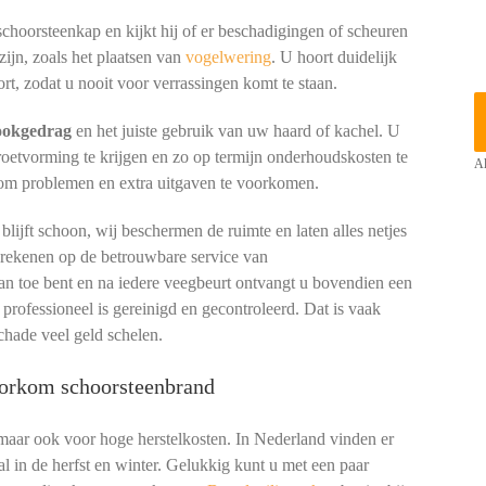
 schoorsteenkap en kijkt hij of er beschadigingen of scheuren
zijn, zoals het plaatsen van
vogelwering
. U hoort duidelijk
rt, zodat u nooit voor verrassingen komt te staan.
tookgedrag
en het juiste gebruik van uw haard of kachel. U
 roetvorming te krijgen en zo op termijn onderhoudskosten te
Al
 om problemen en extra uitgaven te voorkomen.
ijft schoon, wij beschermen de ruimte en laten alles netjes
 rekenen op de betrouwbare service van
an toe bent en na iedere veegbeurt ontvangt u bovendien een
 professioneel is gereinigd en gecontroleerd. Dat is vaak
chade veel geld schelen.
voorkom schoorsteenbrand
 maar ook voor hoge herstelkosten. In Nederland vinden er
l in de herfst en winter. Gelukkig kunt u met een paar