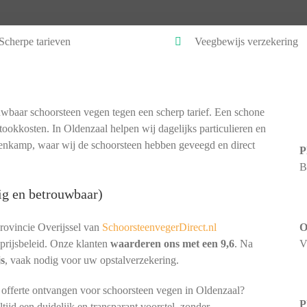
Scherpe tarieven
Veegbewijs verzekering
wbaar schoorsteen vegen tegen een scherp tarief. Een schone
tookkosten. In Oldenzaal helpen wij dagelijks particulieren en
enkamp, waar wij de schoorsteen hebben geveegd en direct
P
B
ig en betrouwbaar)
rovincie Overijssel van
SchoorsteenvegerDirect.nl
O
prijsbeleid. Onze klanten
waarderen ons met een 9,6
. Na
V
js
, vaak nodig voor uw opstalverzekering.
 offerte ontvangen voor schoorsteen vegen in Oldenzaal?
P
ijd een duidelijk en transparant voorstel, zonder