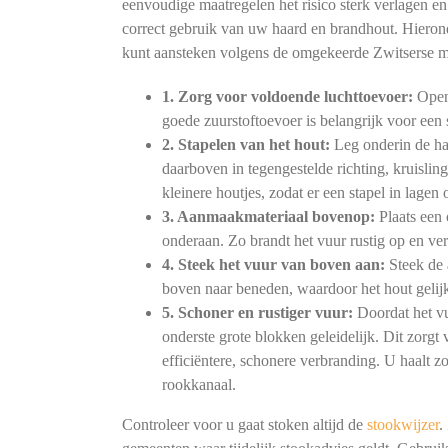
eenvoudige maatregelen het risico sterk verlagen 
correct gebruik van uw haard en brandhout. Hierond
kunt aansteken volgens de omgekeerde Zwitserse 
1. Zorg voor voldoende luchttoevoer:
Open 
goede zuurstoftoevoer is belangrijk voor ee
2. Stapelen van het hout:
Leg onderin de haa
daarboven in tegengestelde richting, kruislin
kleinere houtjes, zodat er een stapel in lagen
3. Aanmaakmateriaal bovenop:
Plaats een 
onderaan. Zo brandt het vuur rustig op en verb
4. Steek het vuur van boven aan:
Steek de 
boven naar beneden, waardoor het hout gelijk
5. Schoner en rustiger vuur:
Doordat het vu
onderste grote blokken geleidelijk. Dit zorg
efficiëntere, schonere verbranding. U haalt z
rookkanaal.
Controleer voor u gaat stoken altijd de
stookwijzer
.