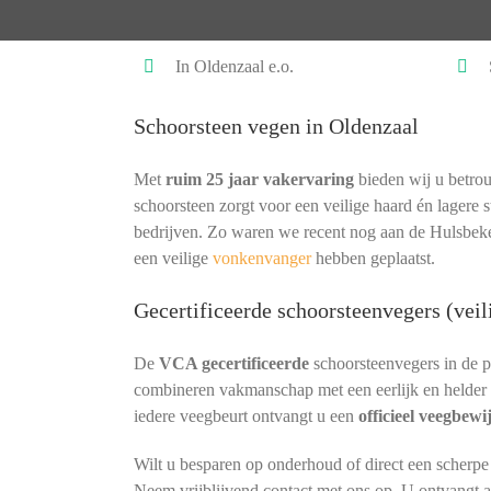
In Oldenzaal e.o.
Schoorsteen vegen in Oldenzaal
Met
ruim 25 jaar vakervaring
bieden wij u betrou
schoorsteen zorgt voor een veilige haard én lagere s
bedrijven. Zo waren we recent nog aan de Hulsbek
een veilige
vonkenvanger
hebben geplaatst.
Gecertificeerde schoorsteenvegers (veil
De
VCA gecertificeerde
schoorsteenvegers in de p
combineren vakmanschap met een eerlijk en helder 
iedere veegbeurt ontvangt u een
officieel veegbewi
Wilt u besparen op onderhoud of direct een scherpe
Neem vrijblijvend contact met ons op. U ontvangt alt