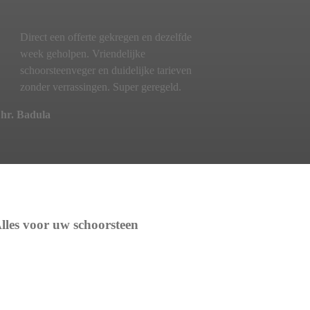
Direct een offerte gekregen en dezelfde
week geholpen. Vriendelijke
schoorsteenveger en duidelijke tarieven
zonder verrassingen. Super geregeld.
hr. Badula
lles voor uw schoorsteen