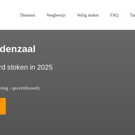
Diensten
Veegbewijs
Veilig stoken
FAQ
Ta
denzaal
rd stoken in 2025
ing - gecertificeerd)