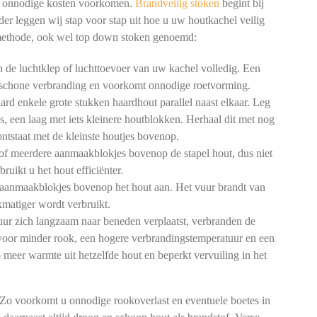
en onnodige kosten voorkomen.
Brandveilig stoken
begint bij
er leggen wij stap voor stap uit hoe u uw houtkachel veilig
methode, ook wel top down stoken genoemd:
de luchtklep of luchttoevoer van uw kachel volledig. Een
n schone verbranding en voorkomt onnodige roetvorming.
rd enkele grote stukken haardhout parallel naast elkaar. Leg
gs, een laag met iets kleinere houtblokken. Herhaal dit met nog
 ontstaat met de kleinste houtjes bovenop.
of meerdere aanmaakblokjes bovenop de stapel hout, dus niet
ruikt u het hout efficiënter.
aanmaakblokjes bovenop het hout aan. Het vuur brandt van
matiger wordt verbruikt.
ur zich langzaam naar beneden verplaatst, verbranden de
t voor minder rook, een hogere verbrandingstemperatuur en een
o meer warmte uit hetzelfde hout en beperkt vervuiling in het
 Zo voorkomt u onnodige rookoverlast en eventuele boetes in