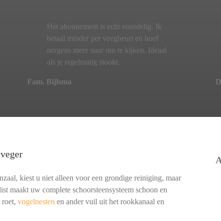
Het abonnement is echt voordelig. Ik
betaal minder per veegbeurt en hoef
nergens meer naar om te kijken. Ideaal
als je regelmatig stookt.
Fam. Bijlsma
D
nveger
A
aal, kiest u niet alleen voor een grondige reiniging, maar
alist maakt uw complete schoorsteensysteem schoon en
 roet,
vogelnesten
en ander vuil uit het rookkanaal en