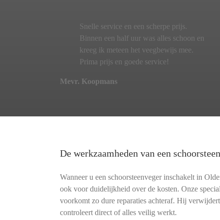
Snelle service en een scherpe prijs.
Binnen een half uur was alles schoon en
kreeg ik meteen het veegbewijs mee.
Prima prijs en goede service!
Mevr. Koopmans
De werkzaamheden van een schoorstee
Wanneer u een schoorsteenveger inschakelt in Oldenz
ook voor duidelijkheid over de kosten. Onze speci
voorkomt zo dure reparaties achteraf. Hij verwijdert
controleert direct of alles veilig werkt.