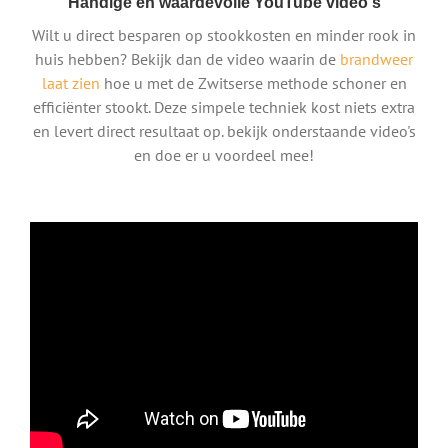
Handige en waardevolle YouTube video's
Wilt u direct besparen op stookkosten en minder rook in
huis hebben? Bekijk dan de video waarin de
brandweer
laat zien
hoe u met de Zwitserse methode schoner en
efficiënter stookt. Deze simpele techniek kost niets extra
en levert direct resultaat op. bekijk onderstaande video's
en doe er u voordeel mee!