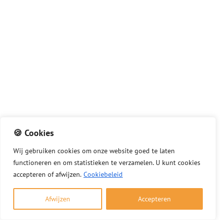
🍪 Cookies
Wij
gebruiken
cookies
om
onze
website
goed
te
laten
functioneren
en
om
statistieken
te
verzamelen.
U
kunt
cookies
Winter officieel begonnen: tips voor veilig
accepteren of afwijzen.
Cookiebeleid
en verantwoord stoken
1 december 2025
Afwijzen
Accepteren
Nu de winter officieel is begonnen, wilt u