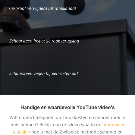
Creosoot verwijderd uit rookkanaal
Schoorsteen inspectie rook terugslag
Schoorsteen vegen bij een rieten dak
Handige en waardevolle YouTube video's
Wilt u direct besparen op stookkosten en minder rook in
huis hebben? Bekijk dan de video waarin de
brandweer
laat zien
hoe u met de Zwitserse methode schoner en