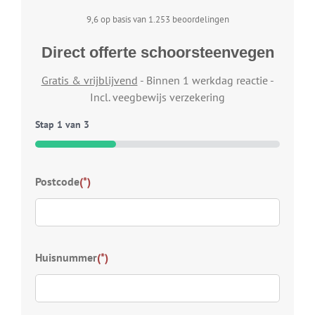
9,6 op basis van 1.253 beoordelingen
Direct offerte schoorsteenvegen
Gratis & vrijblijvend
- Binnen 1 werkdag reactie -
Incl. veegbewijs verzekering
Stap
1
van
3
33%
Typ
Postcode
(*)
Welk
wij 
Kies
Huisnummer
(*)
S
D
Z