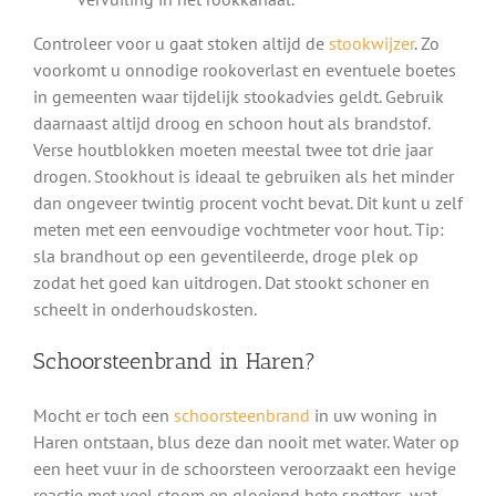
Controleer voor u gaat stoken altijd de
stookwijzer
. Zo
voorkomt u onnodige rookoverlast en eventuele boetes
in gemeenten waar tijdelijk stookadvies geldt. Gebruik
daarnaast altijd droog en schoon hout als brandstof.
Verse houtblokken moeten meestal twee tot drie jaar
drogen. Stookhout is ideaal te gebruiken als het minder
dan ongeveer twintig procent vocht bevat. Dit kunt u zelf
meten met een eenvoudige vochtmeter voor hout. Tip:
sla brandhout op een geventileerde, droge plek op
zodat het goed kan uitdrogen. Dat stookt schoner en
scheelt in onderhoudskosten.
Schoorsteenbrand in Haren?
Mocht er toch een
schoorsteenbrand
in uw woning in
Haren ontstaan, blus deze dan nooit met water. Water op
een heet vuur in de schoorsteen veroorzaakt een hevige
reactie met veel stoom en gloeiend hete spetters, wat