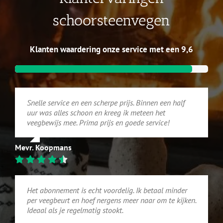
schoorsteenvegen
Klanten waardering onze service met een 9,6
Snelle service en een scherpe prijs. Binnen een half
uur was alles schoon en kreeg ik meteen het
veegbewijs mee. Prima prijs en goede service!
Mevr. Koopmans
Het abonnement is echt voordelig. Ik betaal minder
per veegbeurt en hoef nergens meer naar om te kijken.
Ideaal als je regelmatig stookt.