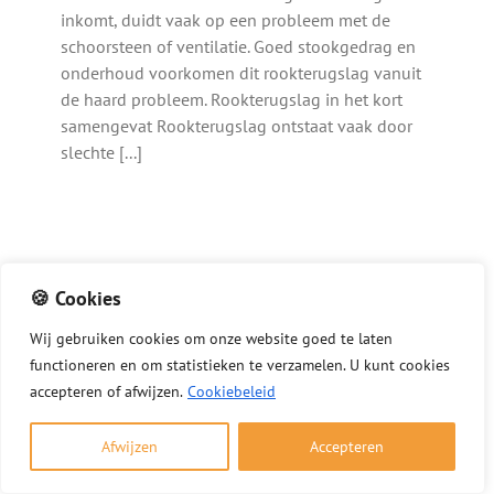
inkomt, duidt vaak op een probleem met de
schoorsteen of ventilatie. Goed stookgedrag en
onderhoud voorkomen dit rookterugslag vanuit
de haard probleem. Rookterugslag in het kort
samengevat Rookterugslag ontstaat vaak door
slechte [...]
🍪 Cookies
Wij
gebruiken
cookies
om
onze
website
goed
te
laten
functioneren
en
om
statistieken
te
verzamelen.
U
kunt
cookies
accepteren of afwijzen.
Cookiebeleid
Afwijzen
Accepteren