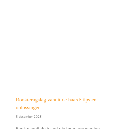
Rookterugslag vanuit de haard: tips en
oplossingen
3 december 2025
Rook vanuit de haard die terug uw woning