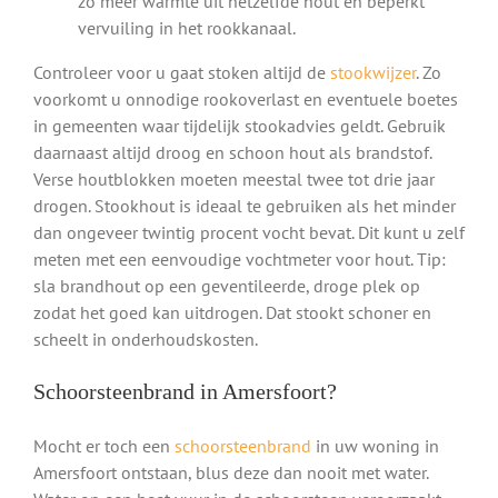
zo meer warmte uit hetzelfde hout en beperkt
vervuiling in het rookkanaal.
Controleer voor u gaat stoken altijd de
stookwijzer
. Zo
voorkomt u onnodige rookoverlast en eventuele boetes
in gemeenten waar tijdelijk stookadvies geldt. Gebruik
daarnaast altijd droog en schoon hout als brandstof.
Verse houtblokken moeten meestal twee tot drie jaar
drogen. Stookhout is ideaal te gebruiken als het minder
dan ongeveer twintig procent vocht bevat. Dit kunt u zelf
meten met een eenvoudige vochtmeter voor hout. Tip:
sla brandhout op een geventileerde, droge plek op
zodat het goed kan uitdrogen. Dat stookt schoner en
scheelt in onderhoudskosten.
Schoorsteenbrand in Amersfoort?
Mocht er toch een
schoorsteenbrand
in uw woning in
Amersfoort ontstaan, blus deze dan nooit met water.