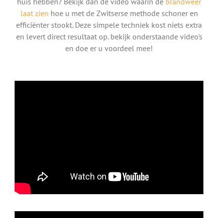
huis hebben? Bekijk dan de video waarin de
brandweer
laat zien
hoe u met de Zwitserse methode schoner en
efficiënter stookt. Deze simpele techniek kost niets extra
en levert direct resultaat op. bekijk onderstaande video's
en doe er u voordeel mee!