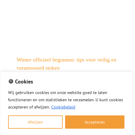
Winter officieel begonnen: tips voor veilig en
verantwoord stoken
1 december 2025
🍪 Cookies
Nu de winter officieel is begonnen, wilt u
Wij
gebruiken
cookies
om
onze
website
goed
te
laten
misschien genieten van een warm haardvuur. Met
functioneren
en
om
statistieken
te
verzamelen.
U
kunt
cookies
deze tips stookt u veilig, verantwoord en volgens
accepteren of afwijzen.
Cookiebeleid
de geldende regels. Veilig en verantwoord stoken
kort samengevat Gebruik alleen droog en schoon
Afwijzen
Accepteren
hout Laat de [...]