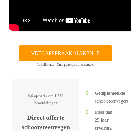
VEEGAFSPRAAK MAKEN
Vrijblijvend – Snel geholpen in Aalsmeer
Gediplomeerde
9,6 op basis van 1.253
schoorsteenvegers
beoordelingen
Meer dan
Direct offerte
25 jaar
schoorsteenvegen
ervaring