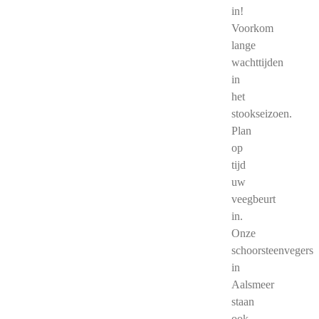
in!
Voorkom
lange
wachttijden
in
het
stookseizoen.
Plan
op
tijd
uw
veegbeurt
in.
Onze
schoorsteenvegers
in
Aalsmeer
staan
ook