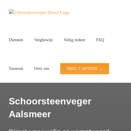
Ga
naar
inhoud
Diensten
Veegbewijs
Veilig stoken
FAQ
Tarieven
Over ons
DIRECT OFFERTE →
Schoorsteenveger
Aalsmeer