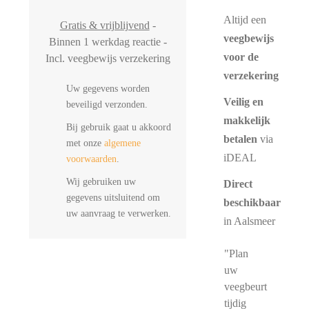
Altijd een
Gratis & vrijblijvend
-
veegbewijs
Binnen 1 werkdag reactie -
voor de
Incl. veegbewijs verzekering
verzekering
Uw gegevens worden
Veilig en
beveiligd verzonden.
makkelijk
Bij gebruik gaat u akkoord
betalen
via
met onze
algemene
iDEAL
voorwaarden
.
Wij gebruiken uw
Direct
gegevens uitsluitend om
beschikbaar
uw aanvraag te verwerken.
in Aalsmeer
"Plan
uw
veegbeurt
tijdig