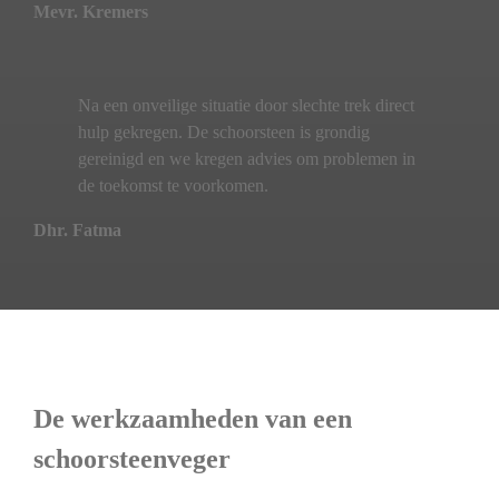
Mevr. Kremers
Na een onveilige situatie door slechte trek direct
hulp gekregen. De schoorsteen is grondig
gereinigd en we kregen advies om problemen in
de toekomst te voorkomen.
Dhr. Fatma
De werkzaamheden van een
schoorsteenveger