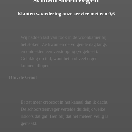
Klanten waardering onze service met een 9,6
Wij hadden last van rook in de woonkamer bij
het stoken. Ze kwamen de volgende dag langs
en ontdekten een verstopping (vogelnest).
Gelukkig op tijd, want het had veel erger
kunnen aflopen.
Dhr. de Groot
Er zat meer creosoot in het kanaal dan ik dacht.
De schoorsteenveger vertelde duidelijk welke
risico’s dat gaf. Ben blij dat het meteen veilig is
gemaakt.