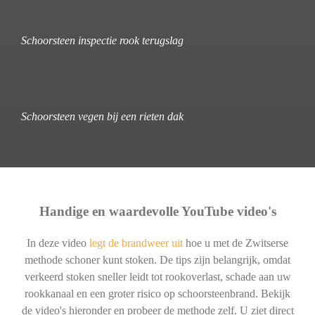
Schoorsteen inspectie rook terugslag
Schoorsteen vegen bij een rieten dak
Handige en waardevolle YouTube video's
In deze video
legt de brandweer uit
hoe u met de Zwitserse
methode schoner kunt stoken. De tips zijn belangrijk, omdat
verkeerd stoken sneller leidt tot rookoverlast, schade aan uw
rookkanaal en een groter risico op schoorsteenbrand. Bekijk
de video's hieronder en probeer de methode zelf. U ziet direct