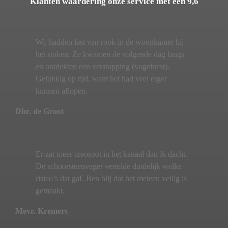
Klanten waardering onze service met een 9,6
Wij hadden last van rook in de woonkamer bij
het stoken. Ze kwamen de volgende dag langs
en ontdekten een verstopping (vogelnest).
Gelukkig op tijd, want het had veel erger
kunnen aflopen.
Dhr. de Groot
Er zat meer creosoot in het kanaal dan ik dacht.
De schoorsteenveger vertelde duidelijk welke
risico’s dat gaf. Ben blij dat het meteen veilig is
gemaakt.
Mevr. Kremers