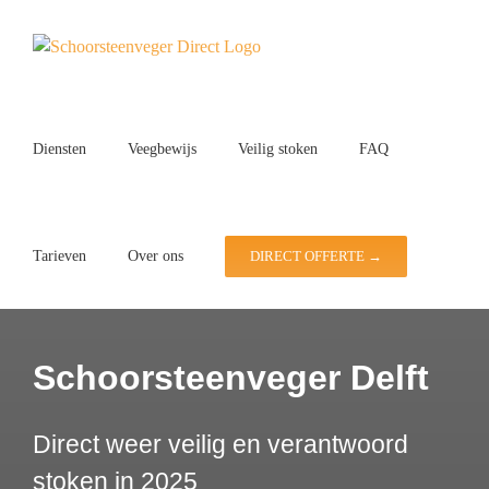
Ga
naar
inhoud
Diensten
Veegbewijs
Veilig stoken
FAQ
Tarieven
Over ons
DIRECT OFFERTE →
Schoorsteenveger Delft
Direct weer veilig en verantwoord
stoken in 2025