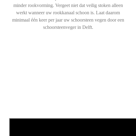
minder rookvorming. Vergeet niet dat veilig stoken alleen
werkt wanneer uw rookkanaal schoon is. Laat daarom
minimaal één keer per jaar uw schoorsteen vegen door een
schoorsteenveger in Delft.