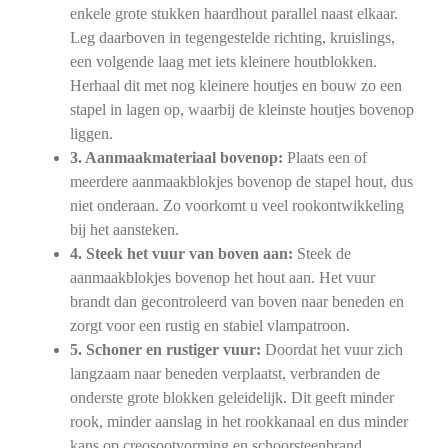
enkele grote stukken haardhout parallel naast elkaar.
Leg daarboven in tegengestelde richting, kruislings,
een volgende laag met iets kleinere houtblokken.
Herhaal dit met nog kleinere houtjes en bouw zo een
stapel in lagen op, waarbij de kleinste houtjes bovenop
liggen.
3. Aanmaakmateriaal bovenop:
Plaats een of
meerdere aanmaakblokjes bovenop de stapel hout, dus
niet onderaan. Zo voorkomt u veel rookontwikkeling
bij het aansteken.
4. Steek het vuur van boven aan:
Steek de
aanmaakblokjes bovenop het hout aan. Het vuur
brandt dan gecontroleerd van boven naar beneden en
zorgt voor een rustig en stabiel vlampatroon.
5. Schoner en rustiger vuur:
Doordat het vuur zich
langzaam naar beneden verplaatst, verbranden de
onderste grote blokken geleidelijk. Dit geeft minder
rook, minder aanslag in het rookkanaal en dus minder
kans op creosootvorming en schoorsteenbrand.