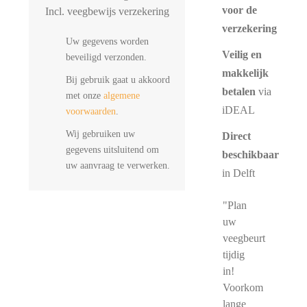
voor de
Incl. veegbewijs verzekering
verzekering
Uw gegevens worden
Veilig en
beveiligd verzonden.
makkelijk
Bij gebruik gaat u akkoord
betalen
via
met onze
algemene
iDEAL
voorwaarden
.
Wij gebruiken uw
Direct
gegevens uitsluitend om
beschikbaar
uw aanvraag te verwerken.
in Delft
"Plan
uw
veegbeurt
tijdig
in!
Voorkom
lange