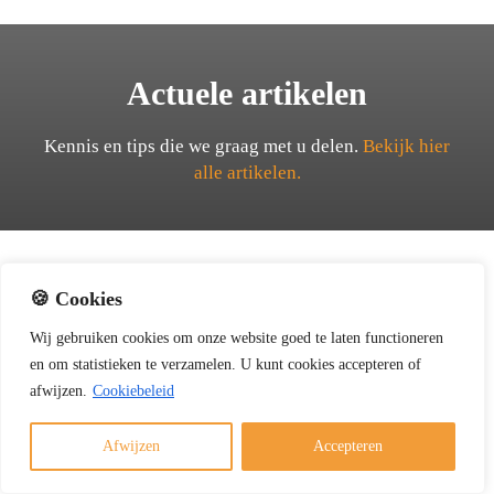
Actuele artikelen
Kennis en tips die we graag met u delen.
Bekijk hier
alle artikelen.
🍪 Cookies
Wij
gebruiken
cookies
om
onze
website
goed
te
laten
functioneren
en
om
statistieken
te
verzamelen.
U
kunt
cookies
accepteren of
afwijzen.
Cookiebeleid
Creosoot valt naar beneden: wat betekent dit voor uw
veiligheid?
Gallery
Afwijzen
Accepteren