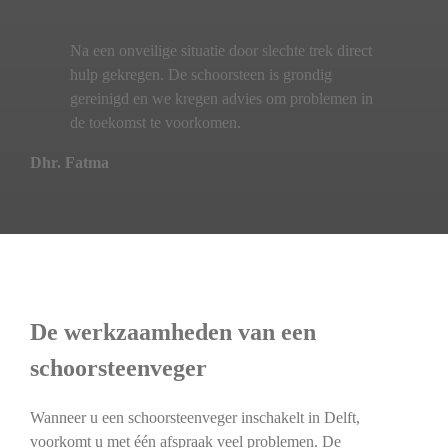
Na een onveilige situatie door slechte trek direct
hulp gekregen. De schoorsteen is grondig
gereinigd en we kregen advies om problemen in
de toekomst te voorkomen.
Dhr. Fatma
De werkzaamheden van een
schoorsteenveger
Wanneer u een schoorsteenveger inschakelt in Delft,
voorkomt u met één afspraak veel problemen. De