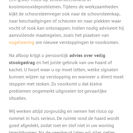
koolmonoxideproblemen. Tijdens de werkzaamheden
kijkt de schoorsteenveger ook naar de schoorsteenkap,
naar beschadigingen of scheuren en naar plekken waar
vocht of rook kan ontsnappen. Indien nodig adviseert hij
aanvullende maatregelen, zoals het plaatsen van
vogelwering
om nieuwe verstoppingen te voorkomen.
Na afloop krijgt u persoonlijk
advies over veilig
stookgedrag
en het juiste gebruik van uw haard of
kachel. U hoort waar u op moet letten, welke signalen
kunnen wijzen op verstopping en wanneer u direct moet
stoppen met stoken. Zo voorkomt u dat kleine
problemen ongemerkt uitgroeien tot gevaarlijke
situaties.
Wij werken altijd zorgvuldig en nemen het risico op
rommel in huis serieus. De ruimte rond de haard wordt
goed afgedekt, zodat roet en stof niet in uw woning
terechtkomen. Na de veegbeurt laten wij alles netjes