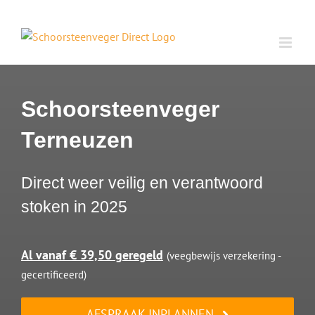
Ga
naar
inhoud
Schoorsteenveger
Terneuzen
Direct weer veilig en verantwoord
stoken in 2025
Al vanaf € 39,50 geregeld
(veegbewijs verzekering -
gecertificeerd)
AFSPRAAK INPLANNEN