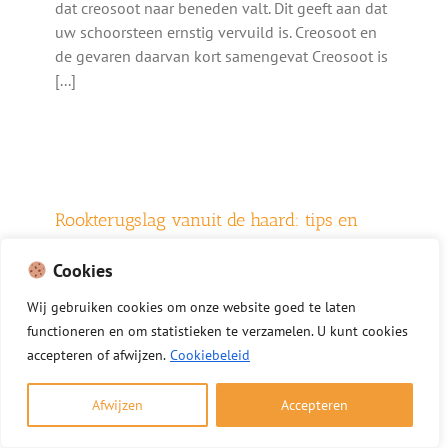
dat creosoot naar beneden valt. Dit geeft aan dat
uw schoorsteen ernstig vervuild is. Creosoot en
de gevaren daarvan kort samengevat Creosoot is
[...]
Rookterugslag vanuit de haard: tips en
oplossingen
Cookies
3 december 2025
Wij
gebruiken
cookies
om
onze
website
goed
te
laten
Rook vanuit de haard die terug uw woning
functioneren
en
om
statistieken
te
verzamelen.
U
kunt
cookies
inkomt, duidt vaak op een probleem met de
accepteren of afwijzen.
Cookiebeleid
schoorsteen of ventilatie. Goed stookgedrag en
onderhoud voorkomen dit rookterugslag vanuit
Afwijzen
Accepteren
de haard probleem. Rookterugslag in het kort
samengevat Rookterugslag ontstaat vaak door