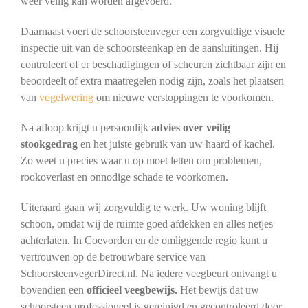
weer veilig kan worden afgevoerd.
Daarnaast voert de schoorsteenveger een zorgvuldige visuele
inspectie uit van de schoorsteenkap en de aansluitingen. Hij
controleert of er beschadigingen of scheuren zichtbaar zijn en
beoordeelt of extra maatregelen nodig zijn, zoals het plaatsen
van
vogelwering
om nieuwe verstoppingen te voorkomen.
Na afloop krijgt u persoonlijk
advies over veilig
stookgedrag
en het juiste gebruik van uw haard of kachel.
Zo weet u precies waar u op moet letten om problemen,
rookoverlast en onnodige schade te voorkomen.
Uiteraard gaan wij zorgvuldig te werk. Uw woning blijft
schoon, omdat wij de ruimte goed afdekken en alles netjes
achterlaten. In Coevorden en de omliggende regio kunt u
vertrouwen op de betrouwbare service van
SchoorsteenvegerDirect.nl. Na iedere veegbeurt ontvangt u
bovendien een
officieel veegbewijs.
Het bewijs dat uw
schoorsteen professioneel is gereinigd en gecontroleerd door