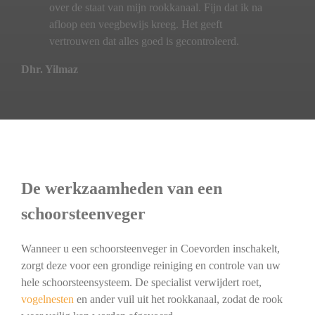
over de staat van mijn rookkanaal. Fijn dat ik na
afloop een veegbewijs kreeg. Het geeft
vertrouwen dat alles goed is gecontroleerd.
Dhr. Yilmaz
De werkzaamheden van een
schoorsteenveger
Wanneer u een schoorsteenveger in Coevorden inschakelt,
zorgt deze voor een grondige reiniging en controle van uw
hele schoorsteensysteem. De specialist verwijdert roet,
vogelnesten
en ander vuil uit het rookkanaal, zodat de rook