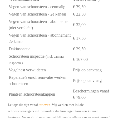
Vegen van schoorsteen - eenmalig
€ 39,50
Vegen van schoorsteen - 2e kanaal
€ 22,50
Vegen van schoorsteen - abonnement
€ 32,00
(niet verplicht)
Vegen van schoorsteen - abonnement
€ 17,50
2e kanaal
Dakinspectie
€ 29,50
Schoorsteen inspectie
(incl. camera
€ 167,00
inspectie)
Vogelnest verwijderen
Prijs op aanvraag
Reparatie’s en/of renovatie werken
Prijs op aanvraag
schoorsteen
Beschermingen vanaf
Plaatsen schoorsteenkappen
€ 79,00
Let op: dit zijn vanaf
tarieven
. Wij werken met lokale
schoorsteenvegers in Coevorden die hun eigen tarieven kunnen
hanteren. Vraag altijd eerst een vrijblijvende offerte aan en maak vooraf