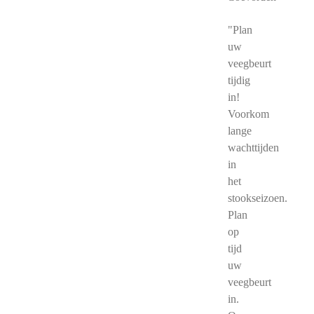
"Plan
uw
veegbeurt
tijdig
in!
Voorkom
lange
wachttijden
in
het
stookseizoen.
Plan
op
tijd
uw
veegbeurt
in.