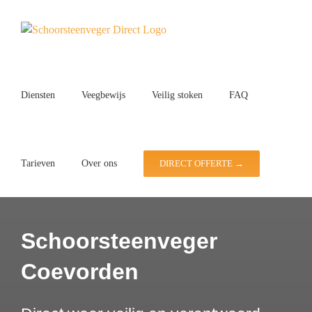
Ga
naar
inhoud
Diensten
Veegbewijs
Veilig stoken
FAQ
Tarieven
Over ons
DIRECT OFFERTE →
Schoorsteenveger
Coevorden