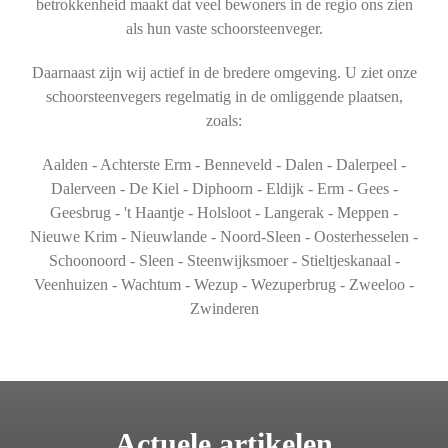
betrokkenheid maakt dat veel bewoners in de regio ons zien
als hun vaste schoorsteenveger.
Daarnaast zijn wij actief in de bredere omgeving. U ziet onze
schoorsteenvegers regelmatig in de omliggende plaatsen,
zoals:
Aalden - Achterste Erm - Benneveld - Dalen - Dalerpeel -
Dalerveen - De Kiel - Diphoorn - Eldijk - Erm - Gees -
Geesbrug - 't Haantje - Holsloot - Langerak - Meppen -
Nieuwe Krim - Nieuwlande - Noord-Sleen - Oosterhesselen -
Schoonoord - Sleen - Steenwijksmoer - Stieltjeskanaal -
Veenhuizen - Wachtum - Wezup - Wezuperbrug - Zweeloo -
Zwinderen
Actuele artikelen