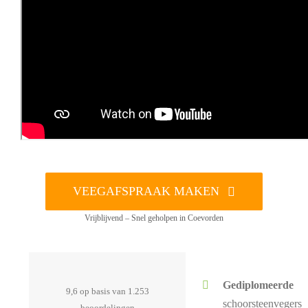
VEEGAFSPRAAK MAKEN
Vrijblijvend – Snel geholpen in Coevorden
Gediplomeerde
9,6 op basis van 1.253
schoorsteenvegers
beoordelingen