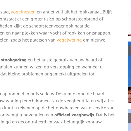
nslag,
vogelnesten
en ander vuil uit het rookkanaal. Blijft
 ontstaat er een groter risico op schoorsteenbrand of
eden kijkt de schoorsteenveger ook naar de
en en naar plekken waar vocht of rook kan ontsnappen.
elen, zoals het plaatsen van
vogelwering
om nieuwe
g stookgedrag
en het juiste gebruik van uw haard of
signalen kunnen wijzen op verstopping en wanneer u
 dat kleine problemen ongemerkt uitgroeien tot
o op rommel in huis serieus. De ruimte rond de haard
n uw woning terechtkomen. Na de veegbeurt laten wij alles
io kunt u rekenen op de betrouwbare en vaste service van
t ontvangt u bovendien een
officieel veegbewijs
. Dat is het
einigd en gecontroleerd en vaak belangrijk voor uw