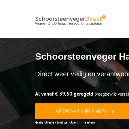
Ga
naar
inhoud
Schoorsteenveger H
Direct weer veilig en verantwoo
Al vanaf € 39,50 geregeld
(veegbewijs verzek
AFSPRAAK INPLANNEN
Gratis offerte - Snel geholpen in Haarlem