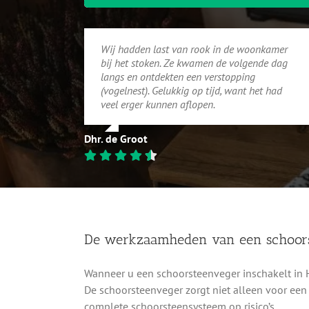
Wij hadden last van rook in de woonkamer
bij het stoken. Ze kwamen de volgende dag
langs en ontdekten een verstopping
(vogelnest). Gelukkig op tijd, want het had
veel erger kunnen aflopen.
Dhr. de Groot
De werkzaamheden van een schoor
Wanneer u een schoorsteenveger inschakelt in 
De schoorsteenveger zorgt niet alleen voor een 
complete schoorsteensysteem op risico’s.