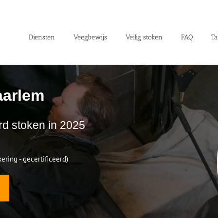
Diensten
Veegbewijs
Veilig stoken
FAQ
Ta
aarlem
rd stoken in 2025
ering - gecertificeerd)