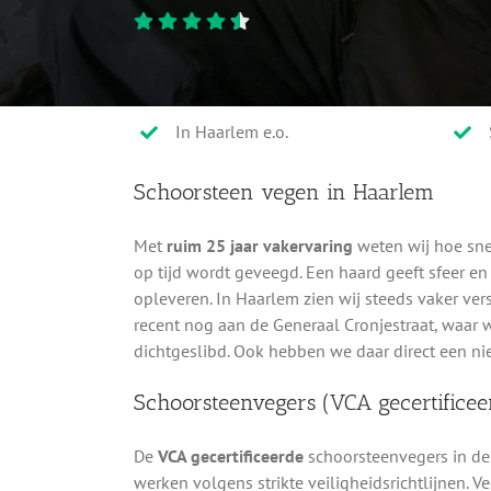
In Haarlem e.o.
Schoorsteen vegen in Haarlem
Met
ruim 25 jaar vakervaring
weten wij hoe sne
op tijd wordt geveegd. Een haard geeft sfeer e
opleveren. In Haarlem zien wij steeds vaker ve
recent nog aan de Generaal Cronjestraat, waar 
dichtgeslibd. Ook hebben we daar direct een n
Schoorsteenvegers (VCA gecertificee
De
VCA gecertificeerde
schoorsteenvegers in de
werken volgens strikte veiligheidsrichtlijnen. V