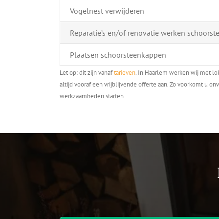
Vogelnest verwijderen
Reparatie’s en/of renovatie werken schoorst
Plaatsen schoorsteenkappen
Let op: dit zijn vanaf
tarieven
. In Haarlem werken wij met lo
altijd vooraf een vrijblijvende offerte aan. Zo voorkomt u 
werkzaamheden starten.