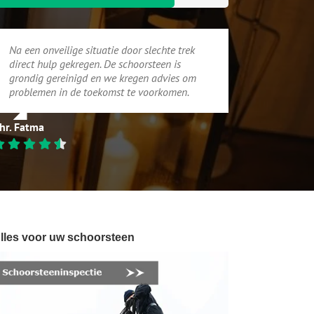
Na een onveilige situatie door slechte trek
direct hulp gekregen. De schoorsteen is
grondig gereinigd en we kregen advies om
problemen in de toekomst te voorkomen.
hr. Fatma
lles voor uw schoorsteen