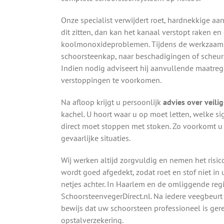
Onze specialist verwijdert roet, hardnekkige aa
dit zitten, dan kan het kanaal verstopt raken en
koolmonoxideproblemen. Tijdens de werkzaamh
schoorsteenkap, naar beschadigingen of scheur
Indien nodig adviseert hij aanvullende maatreg
verstoppingen te voorkomen.
Na afloop krijgt u persoonlijk
advies over veili
kachel. U hoort waar u op moet letten, welke 
direct moet stoppen met stoken. Zo voorkomt u
gevaarlijke situaties.
Wij werken altijd zorgvuldig en nemen het risic
wordt goed afgedekt, zodat roet en stof niet i
netjes achter. In Haarlem en de omliggende reg
SchoorsteenvegerDirect.nl. Na iedere veegbeur
bewijs dat uw schoorsteen professioneel is ger
opstalverzekering.