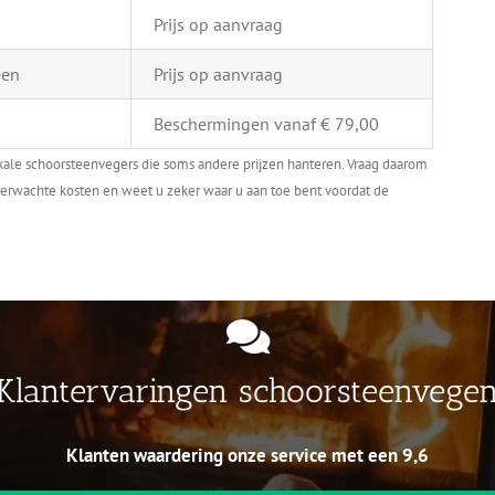
Prijs op aanvraag
een
Prijs op aanvraag
Beschermingen vanaf € 79,00
kale schoorsteenvegers die soms andere prijzen hanteren. Vraag daarom
onverwachte kosten en weet u zeker waar u aan toe bent voordat de
Klantervaringen schoorsteenvege
Klanten waardering onze service met een 9,6