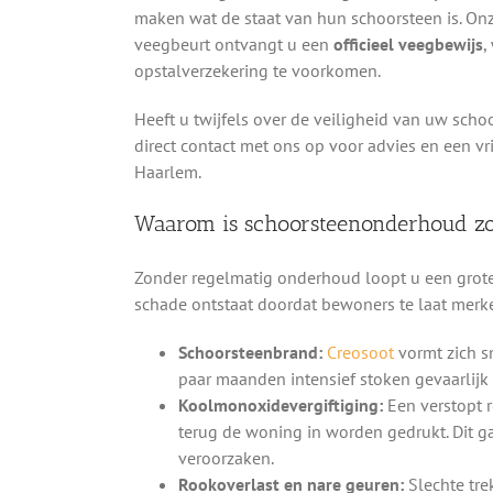
maken wat de staat van hun schoorsteen is. On
veegbeurt ontvangt u een
officieel veegbewijs
,
opstalverzekering te voorkomen.
Heeft u twijfels over de veiligheid van uw scho
direct contact met ons op voor advies en een vr
Haarlem.
Waarom is schoorsteenonderhoud zo
Zonder regelmatig onderhoud loopt u een groter
schade ontstaat doordat bewoners te laat merke
Schoorsteenbrand:
Creosoot
vormt zich s
paar maanden intensief stoken gevaarlijk
Koolmonoxidevergiftiging:
Een verstopt 
terug de woning in worden gedrukt. Dit g
veroorzaken.
Rookoverlast en nare geuren:
Slechte tre