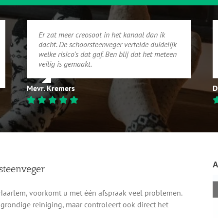
Er zat meer creosoot in het kanaal dan ik
dacht. De schoorsteenveger vertelde duidelijk
welke risico’s dat gaf. Ben blij dat het meteen
veilig is gemaakt.
Mevr. Kremers
D
A
steenveger
Haarlem, voorkomt u met één afspraak veel problemen.
grondige reiniging, maar controleert ook direct het