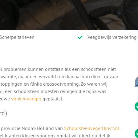
Scherpe tarieven
Veegbewijs verzekering
l problemen kunnen ontstaan als een schoorsteen niet
n warmte, maar een vervuild rookkanaal kan direct gevaar
rstoppingen en flinke creosootvorming. Zo waren wij
wij een schoorsteen moesten reinigen die bijna was
ieuwe
vonkenvanger
geplaatst.
rd)
 provincie Noord-Holland van
SchoorsteenvegerDirect.nl
eel klanten kiezen voor ons omdat wij direct duidelijk