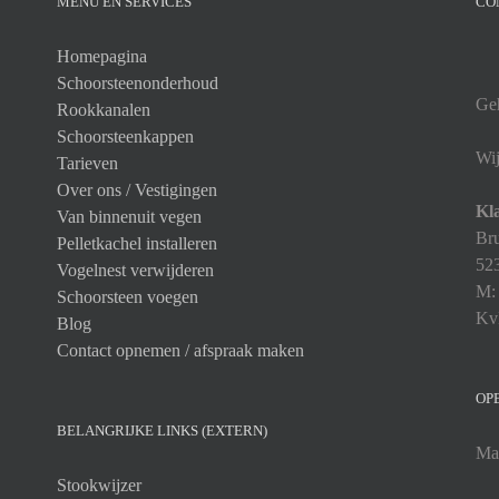
MENU EN SERVICES
CO
Homepagina
Schoorsteenonderhoud
Geh
Rookkanalen
Schoorsteenkappen
Wij
Tarieven
Over ons /
Vestigingen
Kla
Van binnenuit vegen
Bru
Pelletkachel installeren
52
Vogelnest verwijderen
M
Schoorsteen voegen
Kv
Blog
Contact opnemen / afspraak maken
OP
BELANGRIJKE LINKS (EXTERN)
Maa
Stookwijzer