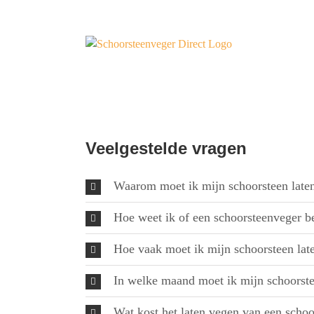
Ga
naar
inhoud
Veelgestelde vragen
Waarom moet ik mijn schoorsteen late
Hoe weet ik of een schoorsteenveger b
Hoe vaak moet ik mijn schoorsteen lat
In welke maand moet ik mijn schoorste
Wat kost het laten vegen van een schoo