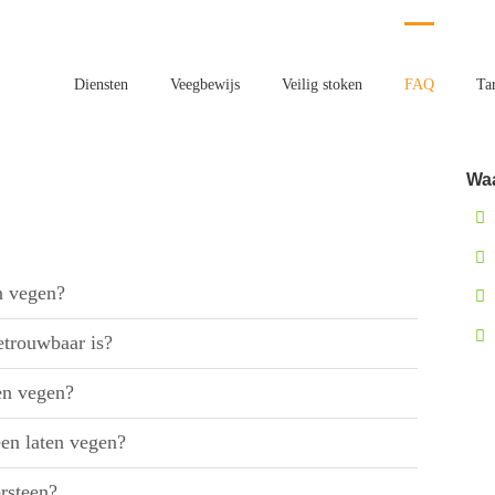
Diensten
Veegbewijs
Veilig stoken
FAQ
Ta
Waa
n vegen?
etrouwbaar is?
en vegen?
en laten vegen?
rsteen?