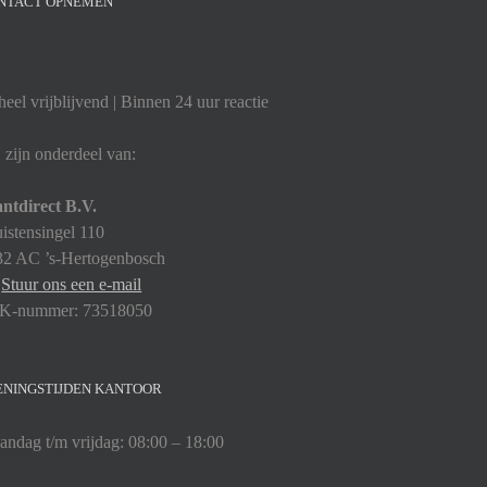
NTACT OPNEMEN
eel vrijblijvend | Binnen 24 uur reactie
 zijn onderdeel van:
ntdirect B.V.
istensingel 110
32 AC ’s-Hertogenbosch
:
Stuur ons een e-mail
K-nummer: 73518050
ENINGSTIJDEN KANTOOR
ndag t/m vrijdag: 08:00 – 18:00