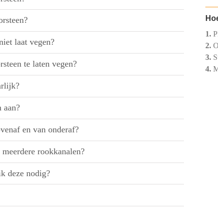
Hoe
orsteen?
1.
Pl
niet laat vegen?
2.
O
3.
St
rsteen te laten vegen?
4.
Ma
rlijk?
n aan?
ovenaf en van onderaf?
an meerdere rookkanalen?
ik deze nodig?