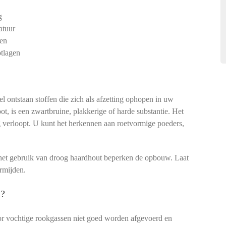
g
atuur
gen
otlagen
l ontstaan stoffen die zich als afzetting ophopen in uw
ot, is een zwartbruine, plakkerige of harde substantie. Het
 verloopt. U kunt het herkennen aan roetvormige poeders,
het gebruik van droog haardhout beperken de opbouw. Laat
ermijden.
n?
or vochtige rookgassen niet goed worden afgevoerd en