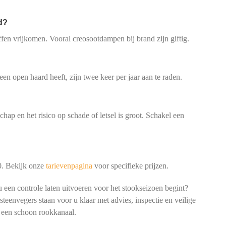
d?
ffen vrijkomen. Vooral creosootdampen bij brand zijn giftig.
?
 een open haard heeft, zijn twee keer per jaar aan te raden.
chap en het risico op schade of letsel is groot. Schakel een
0. Bekijk onze
tarievenpagina
voor specifieke prijzen.
u een controle laten uitvoeren voor het stookseizoen begint?
teenvegers staan voor u klaar met advies, inspectie en veilige
t een schoon rookkanaal.