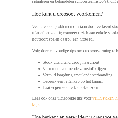
signaleren en behandelen schoorsteenrisico’s tijdig e
Hoe kunt u creosoot voorkomen?
Veel creosootproblemen ontstaan door verkeerd st
relatief eenvoudig wanneer u zich aan enkele stookr
houtsoort spelen daarbij een grote rol.
Volg deze eenvoudige tips om creosootvorming te 
Stook uitsluitend droog haardhout
Vuur moet voldoende zuurstof krijgen
Vermijd langdurig smeulende verbranding
Gebruik een regenkap op het kanaal
Laat vegen voor elk stookseizoen
Lees ook onze uitgebreide tips voor
veilig stoken i
kopen
.
Hoe herkent en verwijdert u creosoot ve