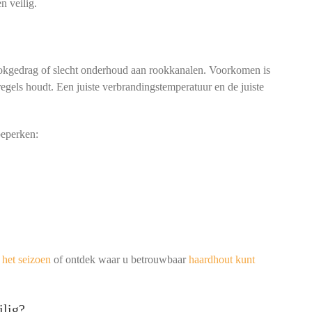
n veilig.
ookgedrag of slecht onderhoud aan rookkanalen. Voorkomen is
egels houdt. Een juiste verbrandingstemperatuur en de juiste
beperken:
n het seizoen
of ontdek waar u betrouwbaar
haardhout kunt
ilig?