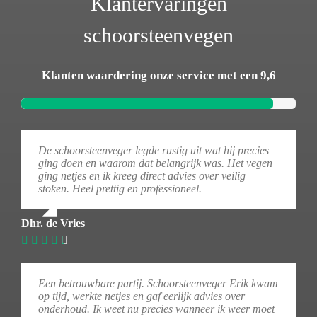
Klantervaringen
schoorsteenvegen
Klanten waardering onze service met een 9,6
De schoorsteenveger legde rustig uit wat hij precies
ging doen en waarom dat belangrijk was. Het vegen
ging netjes en ik kreeg direct advies over veilig
stoken. Heel prettig en professioneel.
Dhr. de Vries
Een betrouwbare partij. Schoorsteenveger Erik kwam
op tijd, werkte netjes en gaf eerlijk advies over
onderhoud. Ik weet nu precies wanneer ik weer moet