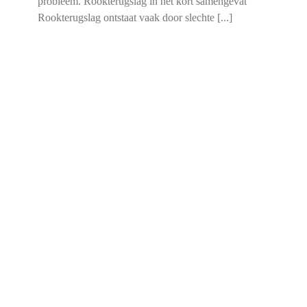
probleem. Rookterugslag in het kort samengevat
Rookterugslag ontstaat vaak door slechte [...]