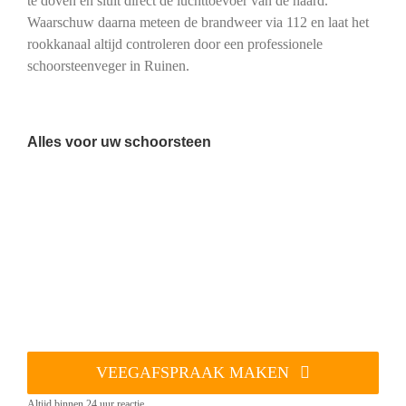
te doven en sluit direct de luchttoevoer van de haard.
Waarschuw daarna meteen de brandweer via 112 en laat het
rookkanaal altijd controleren door een professionele
schoorsteenveger in Ruinen.
Alles voor uw schoorsteen
VEEGAFSPRAAK MAKEN
Altijd binnen 24 uur reactie