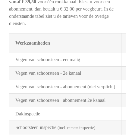
vanaf € 39,50
voor één rookkanaal. Kiest u voor een
abonnement, dan betaalt u € 32,00 per veegbeurt. In de
onderstaande tabel ziet u de tarieven voor de overige
diensten.
Werkzaamheden
Tar
Vegen van schoorsteen - eenmalig
€ 3
Vegen van schoorsteen - 2e kanaal
€ 2
Vegen van schoorsteen - abonnement (niet verplicht)
€ 3
Vegen van schoorsteen - abonnement 2e kanaal
€ 1
Dakinspectie
€ 2
Schoorsteen inspectie
€ 1
(incl. camera inspectie)