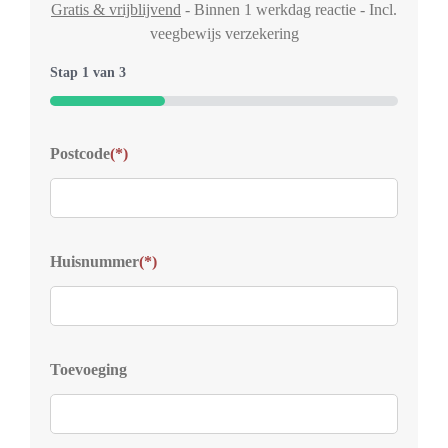
Gratis & vrijblijvend
- Binnen 1 werkdag reactie - Incl.
veegbewijs verzekering
Stap
1
van
3
33%
Typ
Postcode
(*)
Welk
voor
Kies
Huisnummer
(*)
S
D
Z
D
Toevoeging
D
V
D