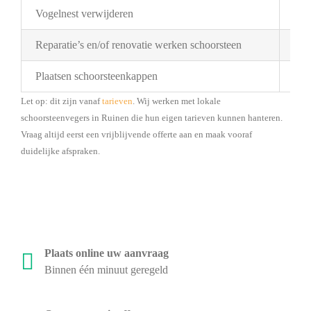
Vogelnest verwijderen
Pri
Reparatie’s en/of renovatie werken schoorsteen
Pri
Plaatsen schoorsteenkappen
Bes
Let op: dit zijn vanaf
tarieven
. Wij werken met lokale
schoorsteenvegers in Ruinen die hun eigen tarieven kunnen hanteren.
Vraag altijd eerst een vrijblijvende offerte aan en maak vooraf
duidelijke afspraken.
Plaats online uw aanvraag
Binnen één minuut geregeld