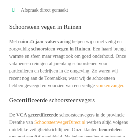
Afspraak direct gemaakt
Schoorsteen vegen in Ruinen
Met
ruim 25 jaar vakervaring
helpen wij u met veilig en
zorgvuldig
schoorsteen vegen in Ruinen
. Een haard brengt
warmte en sfeer, maar vraagt ook om goed onderhoud. Onze
vakmensen reinigen al jarenlang schoorstenen voor
particulieren en bedrijven in de omgeving. Zo waren wij
recent nog aan de Torenakker, waar wij de schoorsteen
hebben geveegd en voorzien van een veilige
vonkenvanger
.
Gecertificeerde schoorsteenvegers
De
VCA gecertificeerde
schoorsteenvegers in de provincie
Drenthe van
SchoorsteenvegerDirect.nl
werken altijd volgens
duidelijke veiligheidsrichtlijnen. Onze klanten
beoordelen
ons met een 9,6
gemiddeld. Na iedere veegbeurt ontvangt u