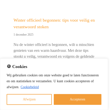
Winter officieel begonnen: tips voor veilig en
verantwoord stoken
1 december 2025
Nu de winter officieel is begonnen, wilt u misschien
genieten van een warm haardvuur. Met deze tips
stookt u veilig, verantwoord en volgens de geldende
regels. Veilig en verantwoord stoken kort samengevat
🍪 Cookies
Gebruik alleen droog en schoon hout Laat de [...]
Wij
gebruiken
cookies
om
onze
website
goed
te
laten
functioneren
en
om
statistieken
te
verzamelen.
U
kunt
cookies
accepteren of
afwijzen.
Cookiebeleid
Afwijzen
Accepteren