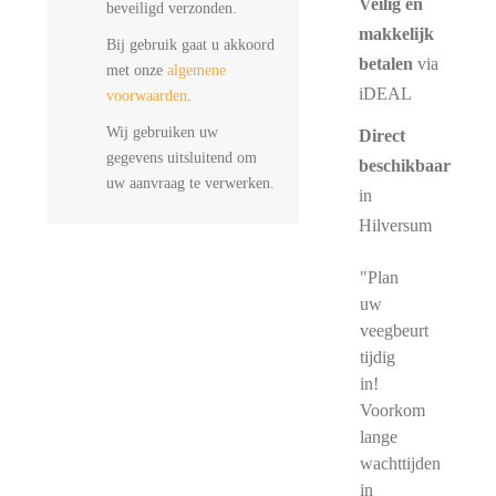
Veilig en
beveiligd verzonden.
makkelijk
Bij gebruik gaat u akkoord
betalen
via
met onze
algemene
iDEAL
voorwaarden
.
Wij gebruiken uw
Direct
gegevens uitsluitend om
beschikbaar
uw aanvraag te verwerken.
in
Hilversum
"Plan
uw
veegbeurt
tijdig
in!
Voorkom
lange
wachttijden
in