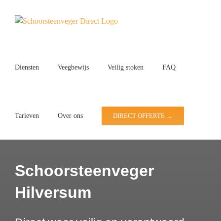
Ga
naar
inhoud
Diensten
Veegbewijs
Veilig stoken
FAQ
Tarieven
Over ons
DIRECT OFFERTE →
Schoorsteenveger
Hilversum