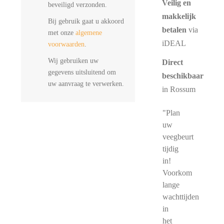
Veilig en
beveiligd verzonden.
makkelijk
Bij gebruik gaat u akkoord
betalen
via
met onze
algemene
iDEAL
voorwaarden
.
Wij gebruiken uw
Direct
gegevens uitsluitend om
beschikbaar
uw aanvraag te verwerken.
in Rossum
"Plan
uw
veegbeurt
tijdig
in!
Voorkom
lange
wachttijden
in
het