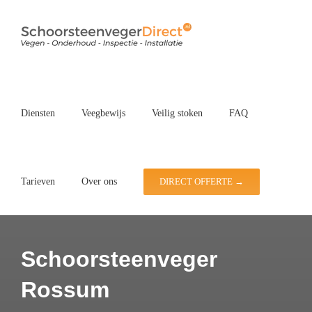
Ga
naar
inhoud
Diensten
Veegbewijs
Veilig stoken
FAQ
Tarieven
Over ons
DIRECT OFFERTE →
Schoorsteenveger
Rossum