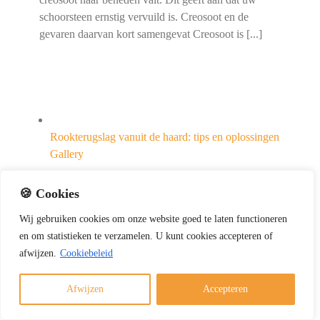
schoorsteen ernstig vervuild is. Creosoot en de
gevaren daarvan kort samengevat Creosoot is [...]
Rookterugslag vanuit de haard: tips en oplossingen
Gallery
Rookterugslag vanuit de haard: tips en oplossingen
🍪 Cookies
Schoorsteenvegen
Wij
gebruiken
cookies
om
onze
website
goed
te
laten
functioneren
en
om
statistieken
te
verzamelen.
U
kunt
cookies
accepteren of
afwijzen.
Cookiebeleid
Rookterugslag vanuit de haard: tips en
Afwijzen
Accepteren
oplossingen