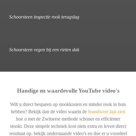
Schoorsteen inspectie rook terugslag
Schoorsteen vegen bij een rieten dak
Handige en waardevolle YouTube video's
Wilt u direct besparen op stookkosten en minder rook in huis
hebben? Bekijk dan de video waarin de
brandweer laat zien
hoe u met de Zwitserse methode schoner en efficiënter
stookt. Deze simpele techniek kost niets extra en levert direct
resultaat op. bekijk onderstaande video's en doe er u voordeel