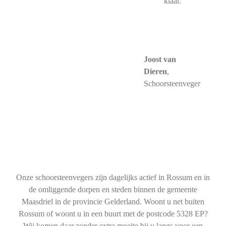
klaar."
Joost van
Dieren
,
Schoorsteenveger
Onze schoorsteenvegers zijn dagelijks actief in Rossum en in
de omliggende dorpen en steden binnen de gemeente
Maasdriel in de provincie Gelderland. Woont u net buiten
Rossum of woont u in een buurt met de postcode 5328 EP?
Wij komen daar zonder extra moeite bij u langs voor een