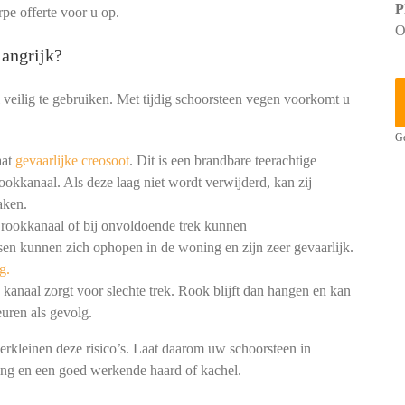
P
rpe offerte voor u op.
O
angrijk?
 veilig te gebruiken. Met tijdig schoorsteen vegen voorkomt u
Ge
aat
gevaarlijke creosoot
. Dit is een brandbare teerachtige
ookkanaal. Als deze laag niet wordt verwijderd, kan zij
aken.
 rookkanaal of bij onvoldoende trek kunnen
en kunnen zich ophopen in de woning en zijn zeer gevaarlijk.
g.
kanaal zorgt voor slechte trek. Rook blijft dan hangen en kan
uren als gevolg.
erkleinen deze risico’s. Laat daarom uw schoorsteen in
ning en een goed werkende haard of kachel.