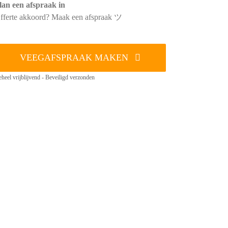
lan een afspraak in
fferte akkoord? Maak een afspraak ツ
VEEGAFSPRAAK MAKEN
heel vrijblijvend - Beveiligd verzonden