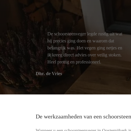
De schoorsteenveger legde rustig uit wat
hij precies ging doen en waarom dat
belangrijk was. Het vegen ging netjes en
ik kreeg direct advies over veilig stoken.
Heel prettig en professioneel.
Dhr. de Vries
De werkzaamheden van een schoorstee
Wanneer u een schoorsteenveger in Oosternijkerk in