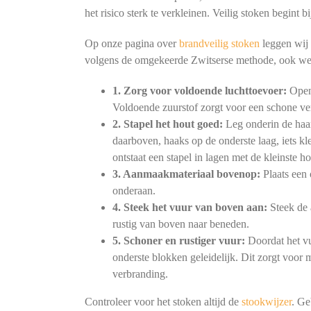
het risico sterk te verkleinen. Veilig stoken begint
Op onze pagina over
brandveilig stoken
leggen wij 
volgens de omgekeerde Zwitserse methode, ook we
1. Zorg voor voldoende luchttoevoer:
Open 
Voldoende zuurstof zorgt voor een schone ve
2. Stapel het hout goed:
Leg onderin de haar
daarboven, haaks op de onderste laag, iets kl
ontstaat een stapel in lagen met de kleinste h
3. Aanmaakmateriaal bovenop:
Plaats een 
onderaan.
4. Steek het vuur van boven aan:
Steek de 
rustig van boven naar beneden.
5. Schoner en rustiger vuur:
Doordat het vu
onderste blokken geleidelijk. Dit zorgt voor
verbranding.
Controleer voor het stoken altijd de
stookwijzer
. Ge