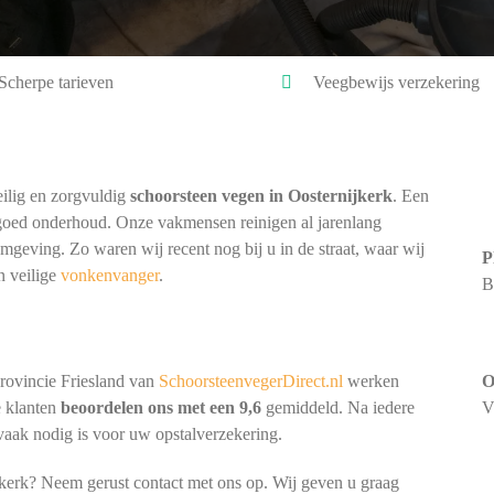
Scherpe tarieven
Veegbewijs verzekering
ilig en zorgvuldig
schoorsteen vegen in Oosternijkerk
. Een
goed onderhoud. Onze vakmensen reinigen al jarenlang
omgeving. Zo waren wij recent nog bij u in de straat, waar wij
P
n veilige
vonkenvanger
.
B
rovincie Friesland van
SchoorsteenvegerDirect.nl
werken
O
e klanten
beoordelen ons met een 9,6
gemiddeld. Na iedere
V
 vaak nodig is voor uw opstalverzekering.
jkerk? Neem gerust contact met ons op. Wij geven u graag