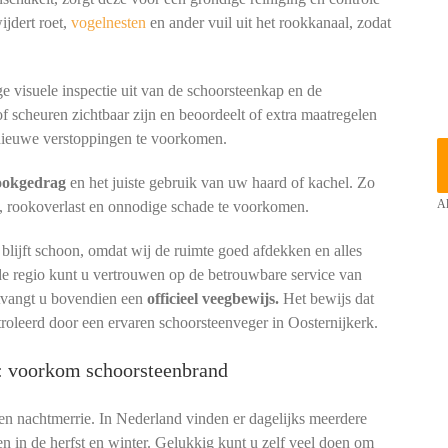
ijdert roet,
vogelnesten
en ander vuil uit het rookkanaal, zodat
e visuele inspectie uit van de schoorsteenkap en de
of scheuren zichtbaar zijn en beoordeelt of extra maatregelen
ieuwe verstoppingen te voorkomen.
tookgedrag
en het juiste gebruik van uw haard of kachel. Zo
, rookoverlast en onnodige schade te voorkomen.
Al
lijft schoon, omdat wij de ruimte goed afdekken en alles
nde regio kunt u vertrouwen op de betrouwbare service van
ntvangt u bovendien een
officieel veegbewijs.
Het bewijs dat
troleerd door een ervaren schoorsteenveger in Oosternijkerk.
k: voorkom schoorsteenbrand
een nachtmerrie. In Nederland vinden er dagelijks meerdere
en in de herfst en winter. Gelukkig kunt u zelf veel doen om