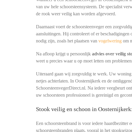
van uw hele schoorsteensysteem. De specialist verw
de rook weer veilig kan worden afgevoerd.
Daarnaast voert de schoorsteenveger een zorgvuldig
aansluitingen. Hij controleert of er beschadigingen 
nodig zijn, zoals het plaatsen van
vogelwering
om n
Na afloop krijgt u persoonlijk
advies over veilig s
weet u precies waar u op moet letten om problemen
Uiteraard gaan wij zorgvuldig te werk. Uw woning b
netjes achterlaten. In Oosternijkerk en de omligge
SchoorsteenvegerDirect.nl. Na iedere veegbeurt o
uw schoorsteen professioneel is gereinigd en gecon
Stook veilig en schoon in Oosternijker
Een schoorsteenbrand is voor iedere haardbezitter 
schoorsteenbranden plaats, vooral in het stookseizo