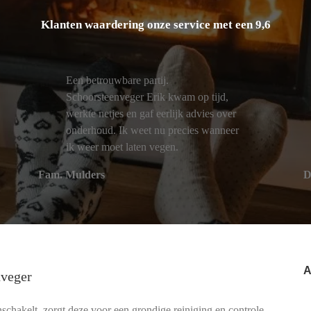
Klanten waardering onze service met een 9,6
Een betrouwbare partij.
Schoorsteenveger Erik kwam op tijd,
werkte netjes en gaf eerlijk advies over
onderhoud. Ik weet nu precies wanneer
ik weer moet laten vegen.
Fam. Mulders
D
A
nveger
schakelt, zorgt deze voor een grondige reiniging en controle