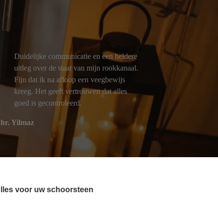
Duidelijke communicatie en een heldere
uitleg over de staat van mijn rookkanaal.
Fijn dat ik na afloop een veegbewijs
kreeg. Het geeft vertrouwen dat alles
goed is gecontroleerd.
hr. Yilmaz
lles voor uw schoorsteen