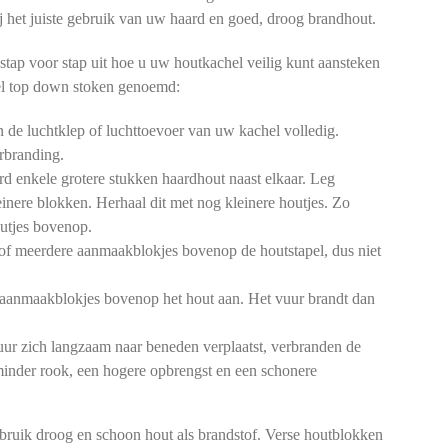
 bij het juiste gebruik van uw haard en goed, droog brandhout.
stap voor stap uit hoe u uw houtkachel veilig kunt aansteken
l top down stoken genoemd:
de luchtklep of luchttoevoer van uw kachel volledig.
rbranding.
d enkele grotere stukken haardhout naast elkaar. Leg
einere blokken. Herhaal dit met nog kleinere houtjes. Zo
outjes bovenop.
of meerdere aanmaakblokjes bovenop de houtstapel, dus niet
aanmaakblokjes bovenop het hout aan. Het vuur brandt dan
ur zich langzaam naar beneden verplaatst, verbranden de
 minder rook, een hogere opbrengst en een schonere
bruik droog en schoon hout als brandstof. Verse houtblokken