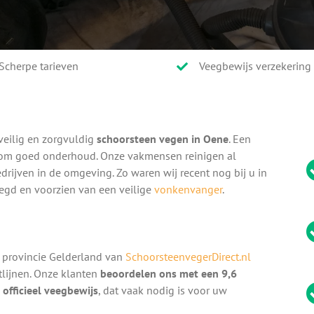
Scherpe tarieven
Veegbewijs verzekering
veilig en zorgvuldig
schoorsteen vegen in Oene
. Een
k om goed onderhoud. Onze vakmensen reinigen al
drijven in de omgeving. Zo waren wij recent nog bij u in
eegd en voorzien van een veilige
vonkenvanger
.
 provincie Gelderland van
SchoorsteenvegerDirect.nl
htlijnen. Onze klanten
beoordelen ons met een 9,6
n
officieel veegbewijs
, dat vaak nodig is voor uw