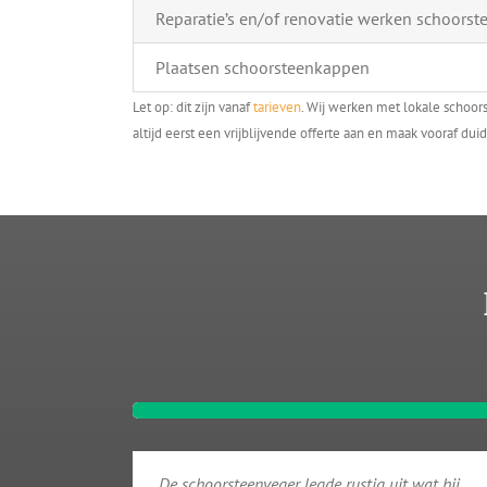
Reparatie’s en/of renovatie werken schoorst
Plaatsen schoorsteenkappen
Let op: dit zijn vanaf
tarieven
. Wij werken met lokale schoor
altijd eerst een vrijblijvende offerte aan en maak vooraf duid
De schoorsteenveger legde rustig uit wat hij