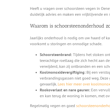
Heeft u vragen over schoorsteen vegen in Oene
duidelijk advies en maken een vrijblijvende en 
Waarom is schoorsteenonderhoud zo
Jaarlijks onderhoud is nodig om uw haard of kac
voorkomt u storingen en onnodige schade.
Schoorsteenbrand:
Tijdens het stoken on
teerachtige roetlaag die zich hecht aan d
verwijderd, kan zij ontbranden en een sc
Koolmonoxidevergiftiging:
Bij een versto
verbrandingsgassen niet goed weg. Deze 
gevaarlijk.
Lees hier meer over koolmonoxi
Rookoverlast en nare geuren:
Een vervuil
en kan terug de woning in komen, met ove
Regelmatig vegen en goed
schoorsteenonderh