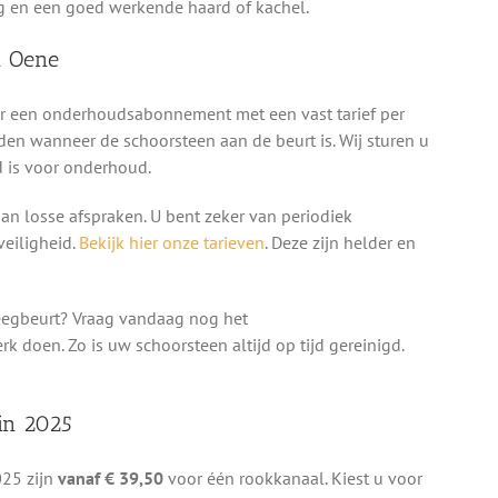
ng en een goed werkende haard of kachel.
n Oene
oor een onderhoudsabonnement met een vast tarief per
den wanneer de schoorsteen aan de beurt is. Wij sturen u
jd is voor onderhoud.
n losse afspraken. U bent zeker van periodiek
eiligheid.
Bekijk hier onze tarieven
. Deze zijn helder en
eegbeurt? Vraag vandaag nog het
doen. Zo is uw schoorsteen altijd op tijd gereinigd.
in 2025
025 zijn
vanaf € 39,50
voor één rookkanaal. Kiest u voor