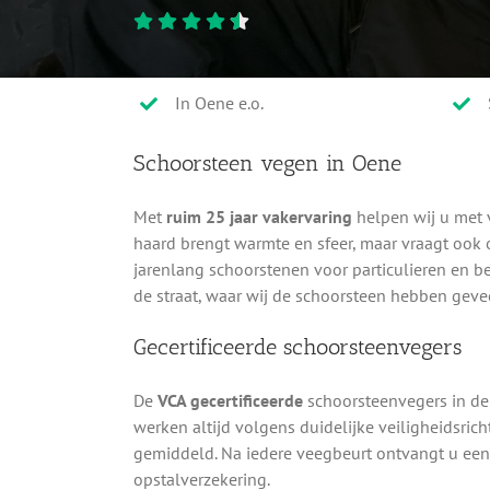
In Oene e.o.
Schoorsteen vegen in Oene
Met
ruim 25 jaar vakervaring
helpen wij u met 
haard brengt warmte en sfeer, maar vraagt oo
jarenlang schoorstenen voor particulieren en be
de straat, waar wij de schoorsteen hebben gev
Gecertificeerde schoorsteenvegers
De
VCA gecertificeerde
schoorsteenvegers in de
werken altijd volgens duidelijke veiligheidsric
gemiddeld. Na iedere veegbeurt ontvangt u ee
opstalverzekering.