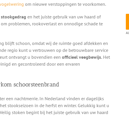
vogelwering
om nieuwe verstoppingen te voorkomen.
g stookgedrag
en het juiste gebruik van uw haard of
en om problemen, rookoverlast en onnodige schade te
Al
ng blijft schoon, omdat wij de ruimte goed afdekken en
ende regio kunt u vertrouwen op de betrouwbare service
beurt ontvangt u bovendien een
officieel veegbewijs.
Het
einigd en gecontroleerd door een ervaren
orkom schoorsteenbrand
ter een nachtmerrie. In Nederland vinden er dagelijks
et stookseizoen in de herfst en winter. Gelukkig kunt u
 Veilig stoken begint bij het juiste gebruik van uw haard