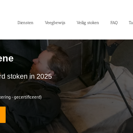
Diensten
Veegbewijs
Veilig stoken
FAQ
Ta
ene
rd stoken in 2025
ering - gecertificeerd)