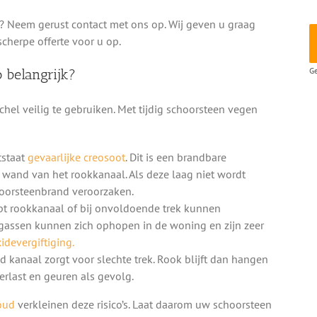
? Neem gerust contact met ons op. Wij geven u graag
scherpe offerte voor u op.
Ge
 belangrijk?
hel veilig te gebruiken. Met tijdig schoorsteen vegen
tstaat
gevaarlijke creosoot
. Dit is een brandbare
e wand van het rookkanaal. Als deze laag niet wordt
hoorsteenbrand veroorzaken.
pt rookkanaal of bij onvoldoende trek kunnen
gassen kunnen zich ophopen in de woning en zijn zeer
devergiftiging.
d kanaal zorgt voor slechte trek. Rook blijft dan hangen
rlast en geuren als gevolg.
oud
verkleinen deze risico’s. Laat daarom uw schoorsteen