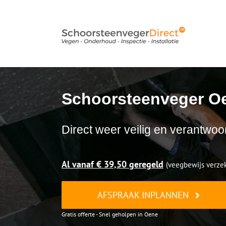
Ga
naar
inhoud
Schoorsteenveger O
Direct weer veilig en verantwoo
Al vanaf € 39,50 geregeld
(veegbewijs verzek
AFSPRAAK INPLANNEN
Gratis offerte - Snel geholpen in Oene