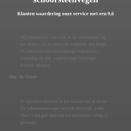
Klanten waardering onze service met een 9,6
Wij hadden last van rook in de woonkamer bij
het stoken. Ze kwamen de volgende dag langs
en ontdekten een verstopping (vogelnest).
Gelukkig op tijd, want het had veel erger
kunnen aflopen.
Dhr. de Groot
Er zat meer creosoot in het kanaal dan ik dacht.
De schoorsteenveger vertelde duidelijk welke
risico’s dat gaf. Ben blij dat het meteen veilig is
gemaakt.