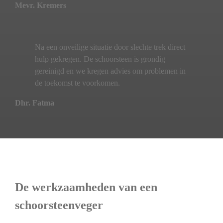
Mevr. Kremers
Na een onveilige situatie door slechte trek direct
hulp gekregen. De schoorsteen is grondig
gereinigd en we kregen advies om problemen in
de toekomst te voorkomen.
Dhr. Fatma
De werkzaamheden van een
schoorsteenveger