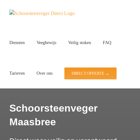
Ga
naar
inhoud
Diensten
Veegbewijs
Veilig stoken
FAQ
Tarieven
Over ons
DIRECT OFFERTE →
Schoorsteenveger
Maasbree