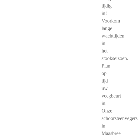
tijdig
in!
Voorkom
lange
wachttijden
in
het
stookseizoen.
Plan
op
tijd
uw
veegbeurt
in.
Onze
schoorsteenvegers
in
Maasbree