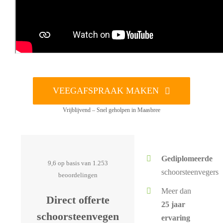
VEEGAFSPRAAK MAKEN
Vrijblijvend – Snel geholpen in Maasbree
Gediplomeerde
9,6 op basis van 1.253
schoorsteenvegers
beoordelingen
Meer dan
Direct offerte
25 jaar
schoorsteenvegen
ervaring