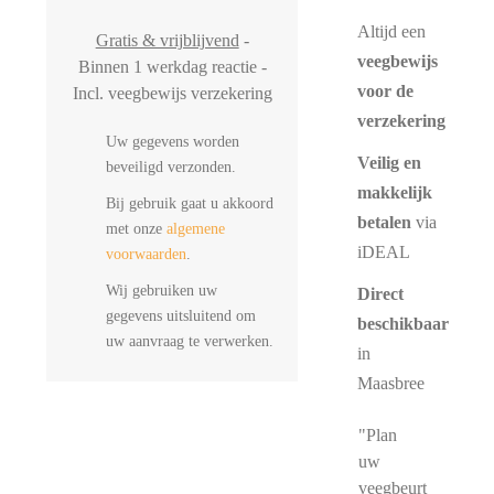
Altijd een
Gratis & vrijblijvend
-
veegbewijs
Binnen 1 werkdag reactie -
voor de
Incl. veegbewijs verzekering
verzekering
Uw gegevens worden
Veilig en
beveiligd verzonden.
makkelijk
Bij gebruik gaat u akkoord
betalen
via
met onze
algemene
iDEAL
voorwaarden
.
Wij gebruiken uw
Direct
gegevens uitsluitend om
beschikbaar
uw aanvraag te verwerken.
in
Maasbree
"Plan
uw
veegbeurt