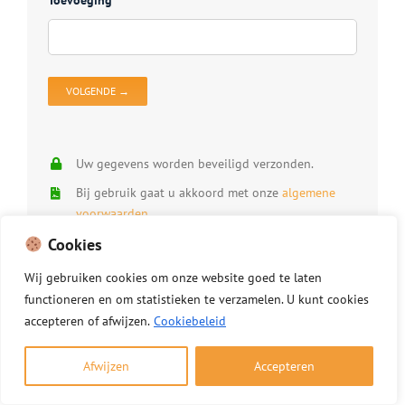
V
D
O
Uw gegevens worden beveiligd verzonden.
Bij gebruik gaat u akkoord met onze
algemene
voorwaarden
.
Cookies
Wij gebruiken uw gegevens uitsluitend om uw
aanvraag te verwerken.
Wij
gebruiken
cookies
om
onze
website
goed
te
laten
functioneren
en
om
statistieken
te
verzamelen.
U
kunt
cookies
accepteren of afwijzen.
Cookiebeleid
Afwijzen
Accepteren
Gediplomeerde
schoorsteenvegers