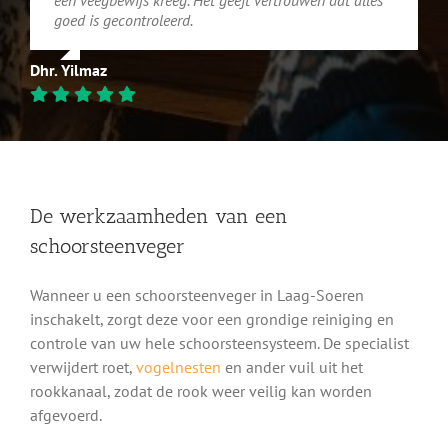
een veegbewijs kreeg. Het geeft vertrouwen dat alles
goed is gecontroleerd.
Dhr. Yilmaz
De werkzaamheden van een
schoorsteenveger
Wanneer u een schoorsteenveger in Laag-Soeren
inschakelt, zorgt deze voor een grondige reiniging en
controle van uw hele schoorsteensysteem. De specialist
verwijdert roet,
vogelnesten
en ander vuil uit het
rookkanaal, zodat de rook weer veilig kan worden
afgevoerd.