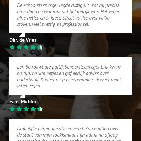
De schoorsteenveger legde rustig uit wat hij precies
ging doen en waarom dat belangrijk was. Het vegen
ging netjes en ik kreeg direct advies over veilig
stoken. Heel prettig en professioneel.
Dhr. de Vries
Een betrouwbare partij. Schoorsteenveger Erik kwam
op tijd, werkte netjes en gaf eerlijk advies over
onderhoud. Ik weet nu precies wanneer ik weer moet
laten vegen.
Fam. Mulders
Duidelijke communicatie en een heldere uitleg over
de staat van mijn rookkanaal. Fijn dat ik na afloop