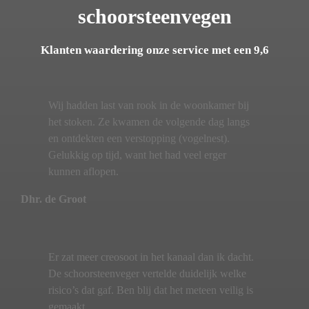
schoorsteenvegen
Klanten waardering onze service met een 9,6
Wij hadden last van rook in de woonkamer bij
het stoken. Ze kwamen de volgende dag langs
en ontdekten een verstopping (vogelnest).
Gelukkig op tijd, want het had veel erger
kunnen aflopen.
Dhr. de Groot
Er zat meer creosoot in het kanaal dan ik dacht.
De schoorsteenveger vertelde duidelijk welke
risico’s dat gaf. Ben blij dat het meteen veilig is
gemaakt.