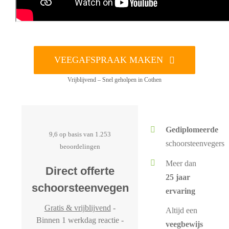
VEEGAFSPRAAK MAKEN
Vrijblijvend – Snel geholpen in Cothen
Gediplomeerde
9,6 op basis van 1.253
schoorsteenvegers
beoordelingen
Meer dan
Direct offerte
25 jaar
schoorsteenvegen
ervaring
Gratis & vrijblijvend
-
Altijd een
Binnen 1 werkdag reactie -
veegbewijs