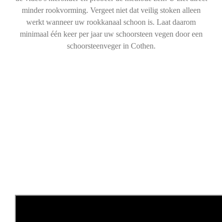
minder rookvorming. Vergeet niet dat veilig stoken alleen
werkt wanneer uw rookkanaal schoon is. Laat daarom
minimaal één keer per jaar uw schoorsteen vegen door een
schoorsteenveger in Cothen.