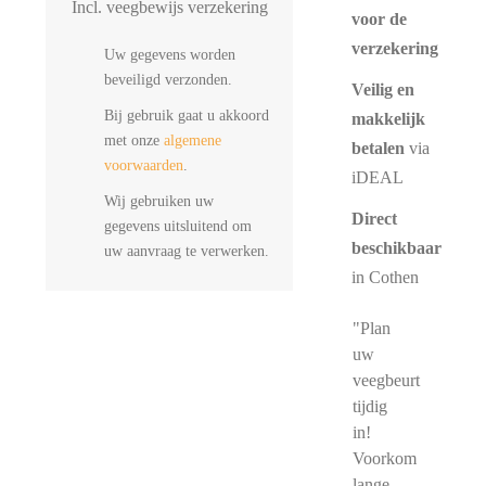
Incl. veegbewijs verzekering
voor de
verzekering
Uw gegevens worden
beveiligd verzonden.
Veilig en
Bij gebruik gaat u akkoord
makkelijk
met onze
algemene
betalen
via
voorwaarden
.
iDEAL
Wij gebruiken uw
Direct
gegevens uitsluitend om
beschikbaar
uw aanvraag te verwerken.
in Cothen
"Plan
uw
veegbeurt
tijdig
in!
Voorkom
lange