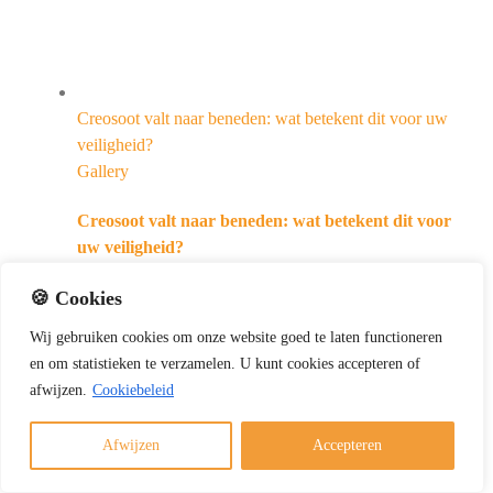
Creosoot valt naar beneden: wat betekent dit voor uw
veiligheid?
Gallery
Creosoot valt naar beneden: wat betekent dit voor
uw veiligheid?
🍪 Cookies
Schoorsteenvegen
Wij
gebruiken
cookies
om
onze
website
goed
te
laten
functioneren
en
om
statistieken
te
verzamelen.
U
kunt
cookies
accepteren of
Creosoot valt naar beneden: wat betekent
afwijzen.
Cookiebeleid
dit voor uw veiligheid?
3 december 2025
|
Afwijzen
Accepteren
Vindt u zwarte vlokken of teerachtige brokken onder