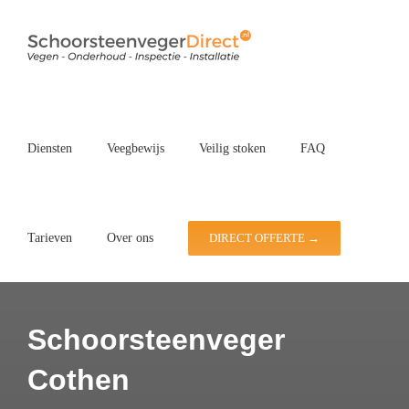
Ga
naar
inhoud
Diensten
Veegbewijs
Veilig stoken
FAQ
Tarieven
Over ons
DIRECT OFFERTE →
Schoorsteenveger
Cothen