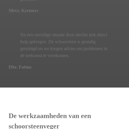
Mevr. Kremers
Na een onveilige situatie door slechte trek direct
hulp gekregen. De schoorsteen is grondig
gereinigd en we kregen advies om problemen in
de toekomst te voorkomen.
Dhr. Fatma
De werkzaamheden van een
schoorsteenveger