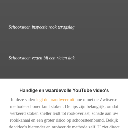
Schoorsteen inspectie rook terugslag
Schoorsteen vegen bij een rieten dak
Handige en waardevolle YouTube video's
In deze video
legt de brandweer uit
hoe u met de Zwitserse
methode schoner kunt stoken. De tips zijn belangrijk, omdat
verkeerd stoken sneller leidt tot rookoverlast, schade aan uw
rookkanaal en een groter risico op schoorsteenbrand. Bekijk
de video's hieronder en probeer de methode zelf. U ziet direct