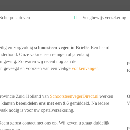
Scherpe tarieven
Veegbewijs verzekering
ilig en zorgvuldig
schoorsteen vegen in Brielle
. Een haard
onderhoud. Onze vakmensen reinigen al jarenlang
 omgeving. Zo waren wij recent nog aan de
P
n geveegd en voorzien van een veilige
vonkenvanger
.
B
provincie Zuid-Holland van
SchoorsteenvegerDirect.nl
werken
O
e klanten
beoordelen ons met een 9,6
gemiddeld. Na iedere
V
 vaak nodig is voor uw opstalverzekering.
Neem gerust contact met ons op. Wij geven u graag duidelijk
P
e voor u op.