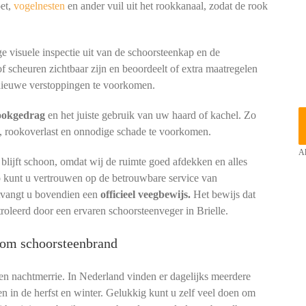
oet,
vogelnesten
en ander vuil uit het rookkanaal, zodat de rook
e visuele inspectie uit van de schoorsteenkap en de
of scheuren zichtbaar zijn en beoordeelt of extra maatregelen
ieuwe verstoppingen te voorkomen.
tookgedrag
en het juiste gebruik van uw haard of kachel. Zo
, rookoverlast en onnodige schade te voorkomen.
Al
lijft schoon, omdat wij de ruimte goed afdekken en alles
io kunt u vertrouwen op de betrouwbare service van
ntvangt u bovendien een
officieel veegbewijs.
Het bewijs dat
roleerd door een ervaren schoorsteenveger in Brielle.
rkom schoorsteenbrand
een nachtmerrie. In Nederland vinden er dagelijks meerdere
en in de herfst en winter. Gelukkig kunt u zelf veel doen om