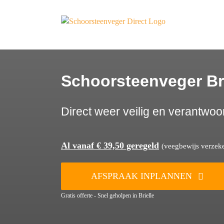
Ga
naar
inhoud
Schoorsteenveger Bri
Direct weer veilig en verantwoo
Al vanaf € 39,50 geregeld
(veegbewijs verzeker
AFSPRAAK INPLANNEN
Gratis offerte - Snel geholpen in Brielle