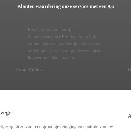
Klanten waardering onze service met een 9,6
Een betrouwbare partij.
Schoorsteenveger Erik kwam op tijd,
werkte netjes en gaf eerlijk advies over
onderhoud. Ik weet nu precies wanneer
ik weer moet laten vegen.
Fam. Mulders
D
nveger
A
lt, zorgt deze voor een grondige reiniging en controle van uw