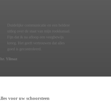
Duidelijke communicatie en een heldere
uitleg over de staat van mijn rookkanaal.
Fijn dat ik na afloop een veegbewijs
kreeg. Het geeft vertrouwen dat alles
goed is gecontroleerd.
hr. Yilmaz
lles voor uw schoorsteen