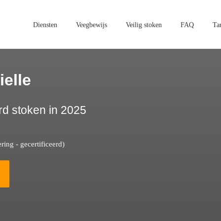
Diensten
Veegbewijs
Veilig stoken
FAQ
Ta
elle
rd stoken in 2025
ing - gecertificeerd)