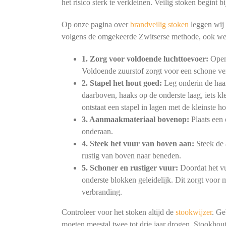
het risico sterk te verkleinen. Veilig stoken begint
Op onze pagina over
brandveilig stoken
leggen wij 
volgens de omgekeerde Zwitserse methode, ook we
1. Zorg voor voldoende luchttoevoer:
Open 
Voldoende zuurstof zorgt voor een schone ve
2. Stapel het hout goed:
Leg onderin de haar
daarboven, haaks op de onderste laag, iets kl
ontstaat een stapel in lagen met de kleinste h
3. Aanmaakmateriaal bovenop:
Plaats een 
onderaan.
4. Steek het vuur van boven aan:
Steek de 
rustig van boven naar beneden.
5. Schoner en rustiger vuur:
Doordat het vu
onderste blokken geleidelijk. Dit zorgt voor
verbranding.
Controleer voor het stoken altijd de
stookwijzer
. Ge
moeten meestal twee tot drie jaar drogen. Stookhout