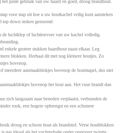
 bij het juiste gebruik van uw haard en goed, droog brandhout.
stap voor stap uit hoe u uw houtkachel veilig kunt aansteken
l top down stoken genoemd:
de luchtklep of luchttoevoer van uw kachel volledig.
rbranding.
d enkele grotere stukken haardhout naast elkaar. Leg
einere blokken. Herhaal dit met nog kleinere houtjes. Zo
outjes bovenop.
of meerdere aanmaakblokjes bovenop de houtstapel, dus niet
aanmaakblokjes bovenop het hout aan. Het vuur brandt dan
ur zich langzaam naar beneden verplaatst, verbranden de
 minder rook, een hogere opbrengst en een schonere
bruik droog en schoon hout als brandstof. Verse houtblokken
 is pas ideaal als het vochtgehalte onder ongeveer twintig