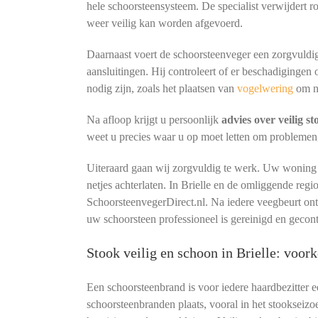
hele schoorsteensysteem. De specialist verwijdert r
weer veilig kan worden afgevoerd.
Daarnaast voert de schoorsteenveger een zorgvuldig
aansluitingen. Hij controleert of er beschadigingen 
nodig zijn, zoals het plaatsen van
vogelwering
om n
Na afloop krijgt u persoonlijk
advies over veilig s
weet u precies waar u op moet letten om problemen
Uiteraard gaan wij zorgvuldig te werk. Uw woning b
netjes achterlaten. In Brielle en de omliggende reg
SchoorsteenvegerDirect.nl. Na iedere veegbeurt o
uw schoorsteen professioneel is gereinigd en gecont
Stook veilig en schoon in Brielle: voo
Een schoorsteenbrand is voor iedere haardbezitter 
schoorsteenbranden plaats, vooral in het stookseizo