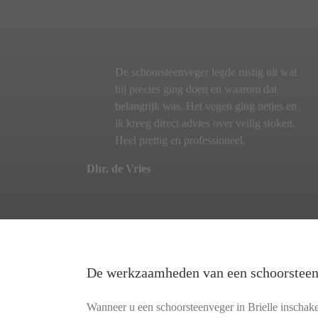
De schoorsteenveger legde rustig uit wat
hij precies ging doen en waarom dat
belangrijk was. Het vegen ging netjes en
ik kreeg direct advies over veilig stoken.
Heel prettig en professioneel.
Dhr. de Vries
De werkzaamheden van een schoorstee
Wanneer u een schoorsteenveger in Brielle inschake