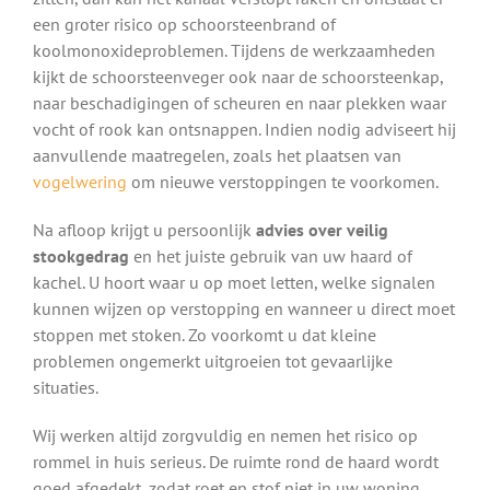
een groter risico op schoorsteenbrand of
koolmonoxideproblemen. Tijdens de werkzaamheden
kijkt de schoorsteenveger ook naar de schoorsteenkap,
naar beschadigingen of scheuren en naar plekken waar
vocht of rook kan ontsnappen. Indien nodig adviseert hij
aanvullende maatregelen, zoals het plaatsen van
vogelwering
om nieuwe verstoppingen te voorkomen.
Na afloop krijgt u persoonlijk
advies over veilig
stookgedrag
en het juiste gebruik van uw haard of
kachel. U hoort waar u op moet letten, welke signalen
kunnen wijzen op verstopping en wanneer u direct moet
stoppen met stoken. Zo voorkomt u dat kleine
problemen ongemerkt uitgroeien tot gevaarlijke
situaties.
Wij werken altijd zorgvuldig en nemen het risico op
rommel in huis serieus. De ruimte rond de haard wordt
goed afgedekt, zodat roet en stof niet in uw woning