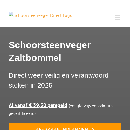
Ga
naar
inhoud
Schoorsteenveger
Zaltbommel
Direct weer veilig en verantwoord
stoken in 2025
Al vanaf € 39,50 geregeld
(veegbewijs verzekering -
gecertificeerd)
AFSPRAAK INPLANNEN