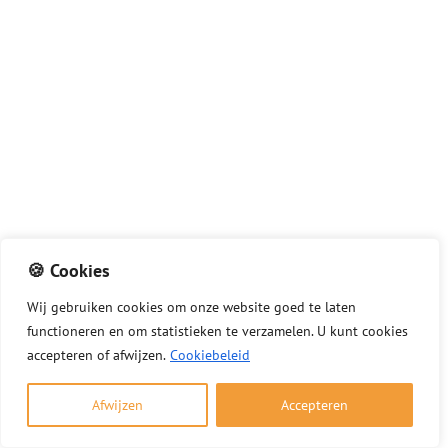
🍪 Cookies
Wij
gebruiken
cookies
om
onze
website
goed
te
laten
functioneren
en
om
statistieken
te
verzamelen.
U
kunt
cookies
accepteren of afwijzen.
Cookiebeleid
Rookterugslag vanuit de haard: tips en
oplossingen
Afwijzen
Accepteren
3 december 2025