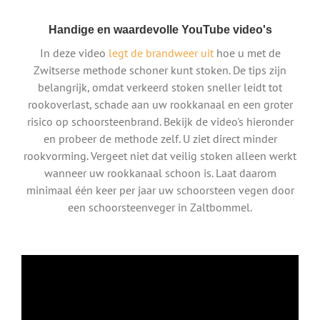
Handige en waardevolle YouTube video's
In deze video
legt de brandweer uit
hoe u met de
Zwitserse methode schoner kunt stoken. De tips zijn
belangrijk, omdat verkeerd stoken sneller leidt tot
rookoverlast, schade aan uw rookkanaal en een groter
risico op schoorsteenbrand. Bekijk de video's hieronder
en probeer de methode zelf. U ziet direct minder
rookvorming. Vergeet niet dat veilig stoken alleen werkt
wanneer uw rookkanaal schoon is. Laat daarom
minimaal één keer per jaar uw schoorsteen vegen door
een schoorsteenveger in Zaltbommel.