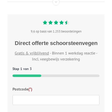
9,6 op basis van 1.253 beoordelingen
Direct offerte schoorsteenvegen
Gratis & vrijblijvend
- Binnen 1 werkdag reactie -
Incl. veegbewijs verzekering
Stap
1
van
3
33%
Typ
Postcode
(*)
Welk
wij 