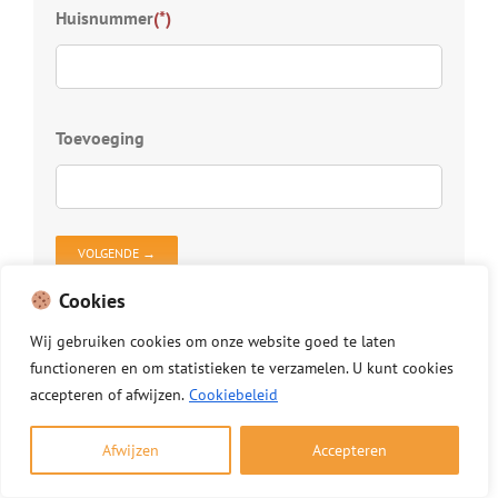
Kies
Huisnummer
(*)
S
D
Z
D
Toevoeging
D
V
D
O
Cookies
Uw gegevens worden beveiligd verzonden.
Wij
gebruiken
cookies
om
onze
website
goed
te
laten
functioneren
en
om
statistieken
te
verzamelen.
U
kunt
cookies
Bij gebruik gaat u akkoord met onze
algemene
accepteren of afwijzen.
Cookiebeleid
voorwaarden
.
Wij gebruiken uw gegevens uitsluitend om uw
Afwijzen
Accepteren
aanvraag te verwerken.