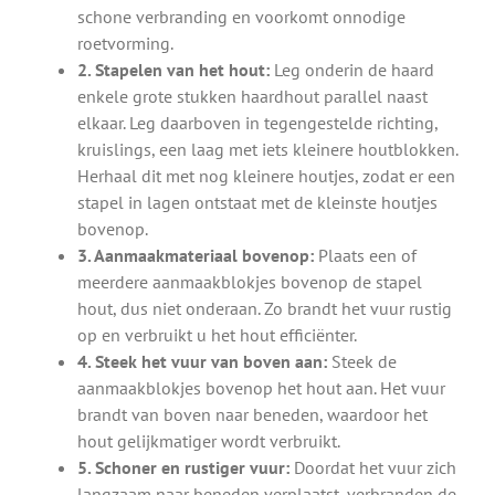
schone verbranding en voorkomt onnodige
roetvorming.
2. Stapelen van het hout:
Leg onderin de haard
enkele grote stukken haardhout parallel naast
elkaar. Leg daarboven in tegengestelde richting,
kruislings, een laag met iets kleinere houtblokken.
Herhaal dit met nog kleinere houtjes, zodat er een
stapel in lagen ontstaat met de kleinste houtjes
bovenop.
3. Aanmaakmateriaal bovenop:
Plaats een of
meerdere aanmaakblokjes bovenop de stapel
hout, dus niet onderaan. Zo brandt het vuur rustig
op en verbruikt u het hout efficiënter.
4. Steek het vuur van boven aan:
Steek de
aanmaakblokjes bovenop het hout aan. Het vuur
brandt van boven naar beneden, waardoor het
hout gelijkmatiger wordt verbruikt.
5. Schoner en rustiger vuur:
Doordat het vuur zich
langzaam naar beneden verplaatst, verbranden de