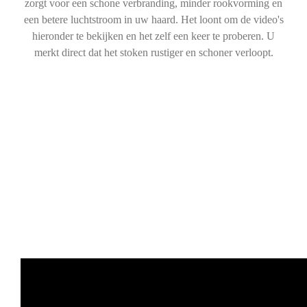
zorgt voor een schone verbranding, minder rookvorming en
een betere luchtstroom in uw haard. Het loont om de video's
hieronder te bekijken en het zelf een keer te proberen. U
merkt direct dat het stoken rustiger en schoner verloopt.