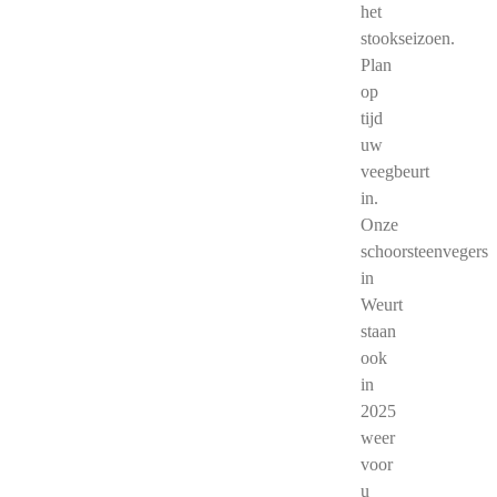
het
stookseizoen.
Plan
op
tijd
uw
veegbeurt
in.
Onze
schoorsteenvegers
in
Weurt
staan
ook
in
2025
weer
voor
u