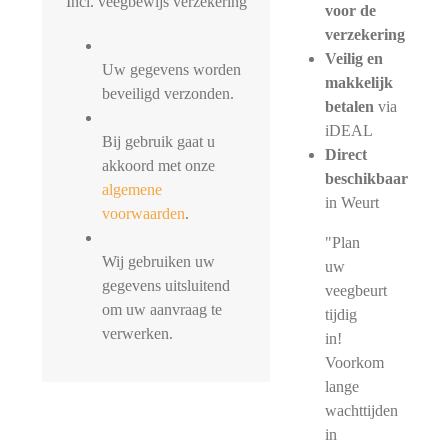
Incl. veegbewijs verzekering
voor de
verzekering
Veilig en
Uw gegevens worden
makkelijk
beveiligd verzonden.
betalen
via
iDEAL
Bij gebruik gaat u
Direct
akkoord met onze
beschikbaar
algemene
in Weurt
voorwaarden
.
"Plan
Wij gebruiken uw
uw
gegevens uitsluitend
veegbeurt
om uw aanvraag te
tijdig
verwerken.
in!
Voorkom
lange
wachttijden
in