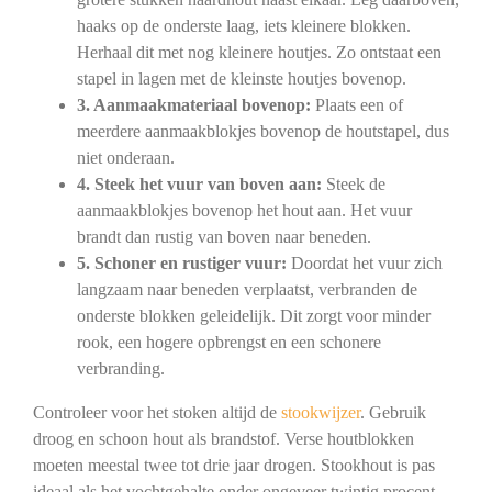
haaks op de onderste laag, iets kleinere blokken.
Herhaal dit met nog kleinere houtjes. Zo ontstaat een
stapel in lagen met de kleinste houtjes bovenop.
3. Aanmaakmateriaal bovenop:
Plaats een of
meerdere aanmaakblokjes bovenop de houtstapel, dus
niet onderaan.
4. Steek het vuur van boven aan:
Steek de
aanmaakblokjes bovenop het hout aan. Het vuur
brandt dan rustig van boven naar beneden.
5. Schoner en rustiger vuur:
Doordat het vuur zich
langzaam naar beneden verplaatst, verbranden de
onderste blokken geleidelijk. Dit zorgt voor minder
rook, een hogere opbrengst en een schonere
verbranding.
Controleer voor het stoken altijd de
stookwijzer
. Gebruik
droog en schoon hout als brandstof. Verse houtblokken
moeten meestal twee tot drie jaar drogen. Stookhout is pas
ideaal als het vochtgehalte onder ongeveer twintig procent