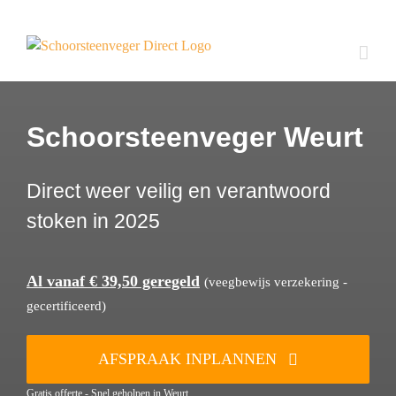
Ga
naar
inhoud
Schoorsteenveger Weurt
Direct weer veilig en verantwoord
stoken in 2025
Al vanaf € 39,50 geregeld
(veegbewijs verzekering -
gecertificeerd)
AFSPRAAK INPLANNEN
Gratis offerte - Snel geholpen in Weurt