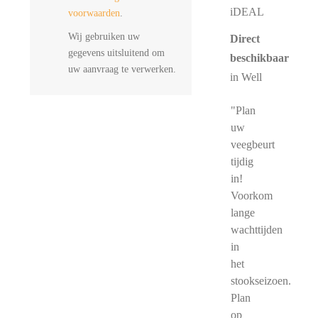
iDEAL
voorwaarden
.
Wij gebruiken uw
Direct
gegevens uitsluitend om
beschikbaar
uw aanvraag te verwerken.
in Well
"Plan
uw
veegbeurt
tijdig
in!
Voorkom
lange
wachttijden
in
het
stookseizoen.
Plan
op