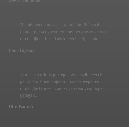
Mevr. Koopmans
Het abonnement is echt voordelig. Ik betaal
minder per veegbeurt en hoef nergens meer naar
om te kijken. Ideaal als je regelmatig stookt.
Fam. Bijlsma
Direct een offerte gekregen en dezelfde week
geholpen. Vriendelijke schoorsteenveger en
duidelijke tarieven zonder verrassingen. Super
geregeld.
Dhr. Badula