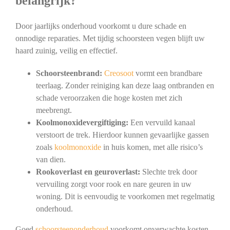
belangrijk?
Door jaarlijks onderhoud voorkomt u dure schade en
onnodige reparaties. Met tijdig schoorsteen vegen blijft uw
haard zuinig, veilig en effectief.
Schoorsteenbrand:
Creosoot
vormt een brandbare
teerlaag. Zonder reiniging kan deze laag ontbranden en
schade veroorzaken die hoge kosten met zich
meebrengt.
Koolmonoxidevergiftiging:
Een vervuild kanaal
verstoort de trek. Hierdoor kunnen gevaarlijke gassen
zoals
koolmonoxide
in huis komen, met alle risico’s
van dien.
Rookoverlast en geuroverlast:
Slechte trek door
vervuiling zorgt voor rook en nare geuren in uw
woning. Dit is eenvoudig te voorkomen met regelmatig
onderhoud.
Goed
schoorsteenonderhoud
voorkomt onverwachte kosten