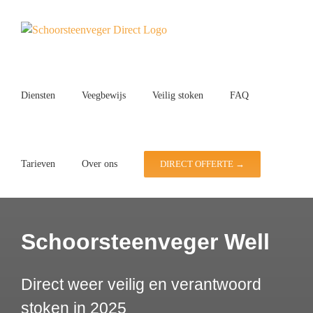
Ga
naar
inhoud
Diensten
Veegbewijs
Veilig stoken
FAQ
Tarieven
Over ons
DIRECT OFFERTE →
Schoorsteenveger Well
Direct weer veilig en verantwoord
stoken in 2025