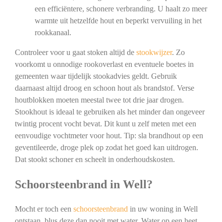
een efficiëntere, schonere verbranding. U haalt zo meer
warmte uit hetzelfde hout en beperkt vervuiling in het
rookkanaal.
Controleer voor u gaat stoken altijd de
stookwijzer
. Zo
voorkomt u onnodige rookoverlast en eventuele boetes in
gemeenten waar tijdelijk stookadvies geldt. Gebruik
daarnaast altijd droog en schoon hout als brandstof. Verse
houtblokken moeten meestal twee tot drie jaar drogen.
Stookhout is ideaal te gebruiken als het minder dan ongeveer
twintig procent vocht bevat. Dit kunt u zelf meten met een
eenvoudige vochtmeter voor hout. Tip: sla brandhout op een
geventileerde, droge plek op zodat het goed kan uitdrogen.
Dat stookt schoner en scheelt in onderhoudskosten.
Schoorsteenbrand in Well?
Mocht er toch een
schoorsteenbrand
in uw woning in Well
ontstaan, blus deze dan nooit met water. Water op een heet