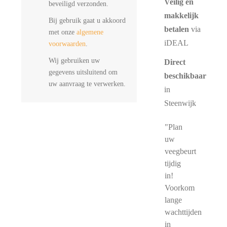
Veilig en
beveiligd verzonden.
makkelijk
Bij gebruik gaat u akkoord
betalen
via
met onze
algemene
iDEAL
voorwaarden
.
Wij gebruiken uw
Direct
gegevens uitsluitend om
beschikbaar
uw aanvraag te verwerken.
in
Steenwijk
"Plan
uw
veegbeurt
tijdig
in!
Voorkom
lange
wachttijden
in