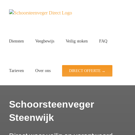
Ga
naar
inhoud
Diensten
Veegbewijs
Veilig stoken
FAQ
Tarieven
Over ons
DIRECT OFFERTE →
Schoorsteenveger
Steenwijk