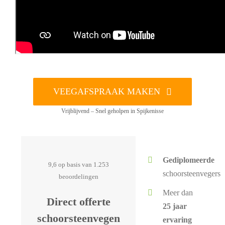
VEEGAFSPRAAK MAKEN
Vrijblijvend – Snel geholpen in Spijkenisse
Gediplomeerde
9,6 op basis van 1.253
schoorsteenvegers
beoordelingen
Meer dan
Direct offerte
25 jaar
schoorsteenvegen
ervaring