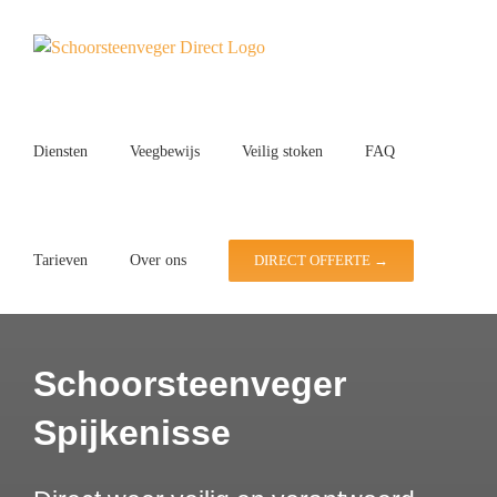
Ga
naar
inhoud
Diensten
Veegbewijs
Veilig stoken
FAQ
Tarieven
Over ons
DIRECT OFFERTE →
Schoorsteenveger
Spijkenisse