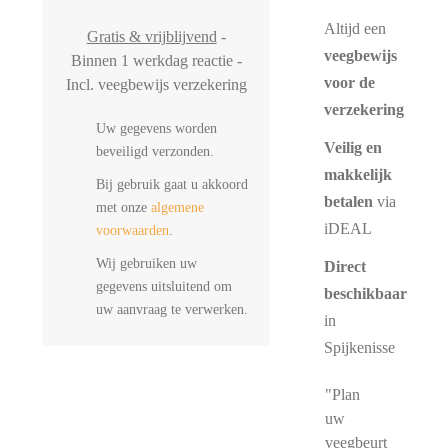
Altijd een
Gratis & vrijblijvend
-
veegbewijs
Binnen 1 werkdag reactie -
voor de
Incl. veegbewijs verzekering
verzekering
Uw gegevens worden
Veilig en
beveiligd verzonden.
makkelijk
Bij gebruik gaat u akkoord
betalen
via
met onze
algemene
iDEAL
voorwaarden
.
Wij gebruiken uw
Direct
gegevens uitsluitend om
beschikbaar
uw aanvraag te verwerken.
in
Spijkenisse
"Plan
uw
veegbeurt