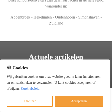
Onze schoorsteenvegers zijn daarnaast actief in de hele regio,
waaronder in:
Abbenbroek - Hekelingen - Oudenhoorn - Simonshaven -
Zuidland
Actuele artikelen
🍪 Cookies
Kennis en tips die we graag met u delen.
Bekijk hier
alle artikelen.
Wij
gebruiken
cookies
om
onze
website
goed
te
laten
functioneren
en
om
statistieken
te
verzamelen.
U
kunt
cookies
accepteren of
afwijzen.
Cookiebeleid
Afwijzen
Accepteren