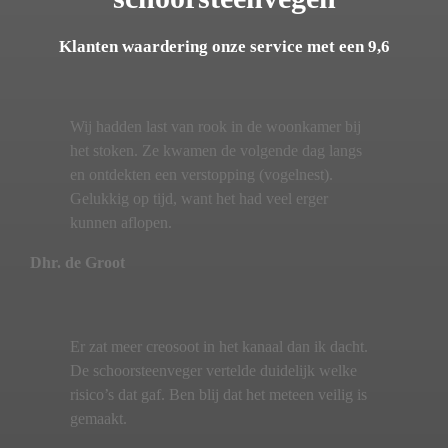
Klanten waardering onze service met een 9,6
Wij hadden last van rook in de woonkamer bij
het stoken. Ze kwamen de volgende dag langs
en ontdekten een verstopping (vogelnest).
Gelukkig op tijd, want het had veel erger
kunnen aflopen.
Dhr. de Groot
Er zat meer creosoot in het kanaal dan ik dacht.
De schoorsteenveger vertelde duidelijk welke
risico’s dat gaf. Ben blij dat het meteen veilig is
gemaakt.