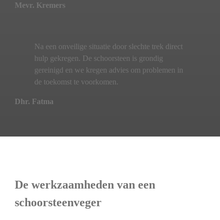
Mevr. Kremers
Na een onveilige situatie door slechte trek direct
hulp gekregen. De schoorsteen is grondig
gereinigd en we kregen advies om problemen in
de toekomst te voorkomen.
Dhr. Fatma
De werkzaamheden van een
schoorsteenveger