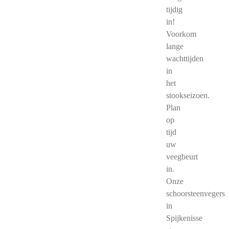
tijdig
in!
Voorkom
lange
wachttijden
in
het
stookseizoen.
Plan
op
tijd
uw
veegbeurt
in.
Onze
schoorsteenvegers
in
Spijkenisse