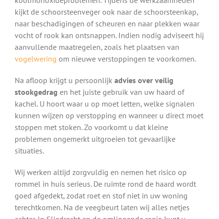
kijkt de schoorsteenveger ook naar de schoorsteenkap,
naar beschadigingen of scheuren en naar plekken waar
vocht of rook kan ontsnappen. Indien nodig adviseert hij
aanvullende maatregelen, zoals het plaatsen van
vogelwering
om nieuwe verstoppingen te voorkomen.
Na afloop krijgt u persoonlijk
advies over veilig
stookgedrag
en het juiste gebruik van uw haard of
kachel. U hoort waar u op moet letten, welke signalen
kunnen wijzen op verstopping en wanneer u direct moet
stoppen met stoken. Zo voorkomt u dat kleine
problemen ongemerkt uitgroeien tot gevaarlijke
situaties.
Wij werken altijd zorgvuldig en nemen het risico op
rommel in huis serieus. De ruimte rond de haard wordt
goed afgedekt, zodat roet en stof niet in uw woning
terechtkomen. Na de veegbeurt laten wij alles netjes
achter. In Sliedrecht en de omliggende regio kunt u