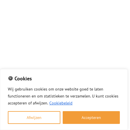
🍪 Cookies
Rookterugslag vanuit de haard: tips en
oplossingen
Wij
gebruiken
cookies
om
onze
website
goed
te
laten
functioneren
en
om
statistieken
te
verzamelen.
U
kunt
cookies
3 december 2025
accepteren of afwijzen.
Cookiebeleid
Rook vanuit de haard die terug uw woning
inkomt, duidt vaak op een probleem met de
Afwijzen
Accepteren
schoorsteen of ventilatie. Goed stookgedrag en