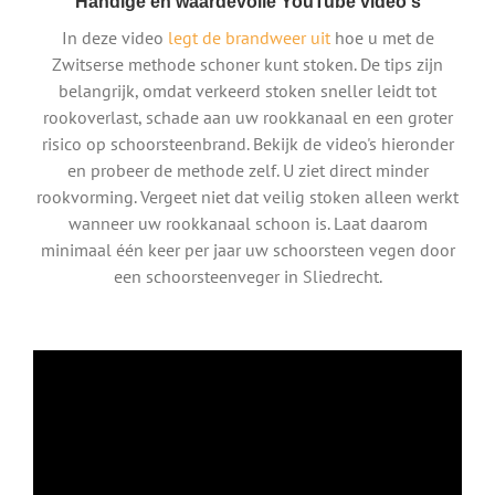
Handige en waardevolle YouTube video's
In deze video
legt de brandweer uit
hoe u met de
Zwitserse methode schoner kunt stoken. De tips zijn
belangrijk, omdat verkeerd stoken sneller leidt tot
rookoverlast, schade aan uw rookkanaal en een groter
risico op schoorsteenbrand. Bekijk de video's hieronder
en probeer de methode zelf. U ziet direct minder
rookvorming. Vergeet niet dat veilig stoken alleen werkt
wanneer uw rookkanaal schoon is. Laat daarom
minimaal één keer per jaar uw schoorsteen vegen door
een schoorsteenveger in Sliedrecht.