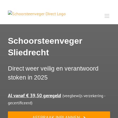
Ga
naar
inhoud
Schoorsteenveger
Sliedrecht
Direct weer veilig en verantwoord
stoken in 2025
Al vanaf € 39,50 geregeld
(veegbewijs verzekering -
gecertificeerd)
AFSPRAAK INPLANNEN