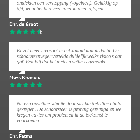
ontdekten een verstopping (vogelnest). Gelukkig op
tijd, want het had veel erger kunnen aflopen.
Dhr. de Groot
Er zat meer creosoot in het kanaal dan ik dacht. De
schoorsteenveger vertelde duidelijk welke risico’s dat
gaf. Ben blij dat het meteen veilig is gemaakt.
Mevr. Kremers
Na een onveilige situatie door slechte trek direct hulp
gekregen. De schoorsteen is grondig gereinigd en we
kregen advies om problemen in de toekomst te
voorkomen.
Dhr. Fatma