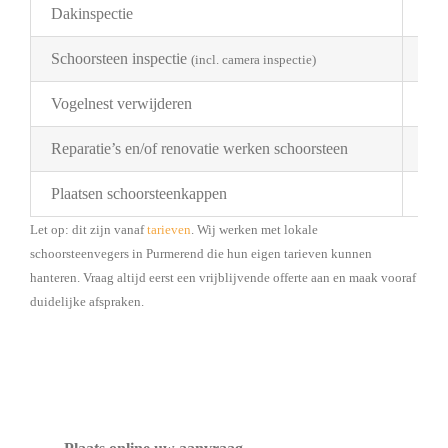
Dakinspectie
€ 2
Schoorsteen inspectie
€ 1
(incl. camera inspectie)
Vogelnest verwijderen
Pri
Reparatie’s en/of renovatie werken schoorsteen
Pri
Plaatsen schoorsteenkappen
Bes
Let op: dit zijn vanaf
tarieven
. Wij werken met lokale
schoorsteenvegers in Purmerend die hun eigen tarieven kunnen
hanteren. Vraag altijd eerst een vrijblijvende offerte aan en maak vooraf
duidelijke afspraken.