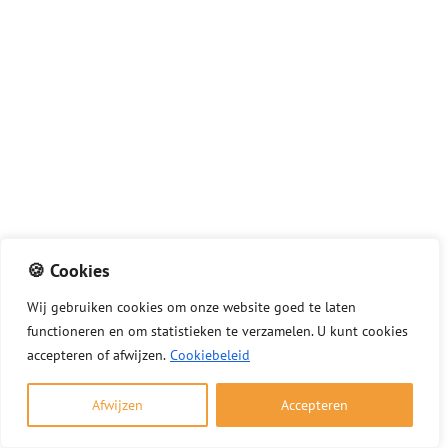
🍪 Cookies
Wij
gebruiken
cookies
om
onze
website
goed
te
laten
Winter officieel begonnen: tips voor veilig
functioneren
en
om
statistieken
te
verzamelen.
U
kunt
cookies
en verantwoord stoken
accepteren of afwijzen.
Cookiebeleid
1 december 2025
Afwijzen
Accepteren
Nu de winter officieel is begonnen, wilt u
misschien genieten van een warm haardvuur. Met