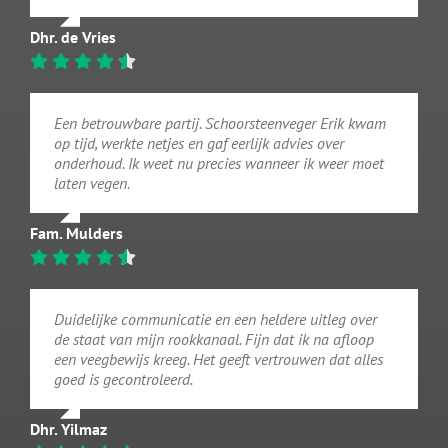
Dhr. de Vries
Een betrouwbare partij. Schoorsteenveger Erik kwam
op tijd, werkte netjes en gaf eerlijk advies over
onderhoud. Ik weet nu precies wanneer ik weer moet
laten vegen.
Fam. Mulders
Duidelijke communicatie en een heldere uitleg over
de staat van mijn rookkanaal. Fijn dat ik na afloop
een veegbewijs kreeg. Het geeft vertrouwen dat alles
goed is gecontroleerd.
Dhr. Yilmaz