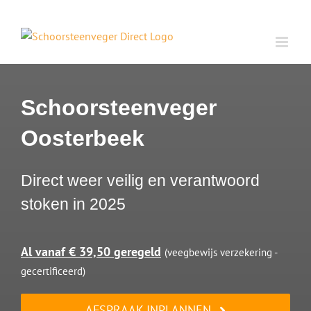
Ga
naar
inhoud
Schoorsteenveger
Oosterbeek
Direct weer veilig en verantwoord
stoken in 2025
Al vanaf € 39,50 geregeld
(veegbewijs verzekering -
gecertificeerd)
AFSPRAAK INPLANNEN