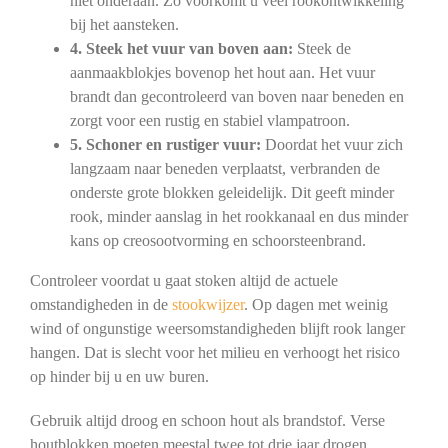
niet onderaan. Zo voorkomt u veel rookontwikkeling
bij het aansteken.
4. Steek het vuur van boven aan:
Steek de
aanmaakblokjes bovenop het hout aan. Het vuur
brandt dan gecontroleerd van boven naar beneden en
zorgt voor een rustig en stabiel vlampatroon.
5. Schoner en rustiger vuur:
Doordat het vuur zich
langzaam naar beneden verplaatst, verbranden de
onderste grote blokken geleidelijk. Dit geeft minder
rook, minder aanslag in het rookkanaal en dus minder
kans op creosootvorming en schoorsteenbrand.
Controleer voordat u gaat stoken altijd de actuele
omstandigheden in de
stookwijzer
. Op dagen met weinig
wind of ongunstige weersomstandigheden blijft rook langer
hangen. Dat is slecht voor het milieu en verhoogt het risico
op hinder bij u en uw buren.
Gebruik altijd droog en schoon hout als brandstof. Verse
houtblokken moeten meestal twee tot drie jaar drogen