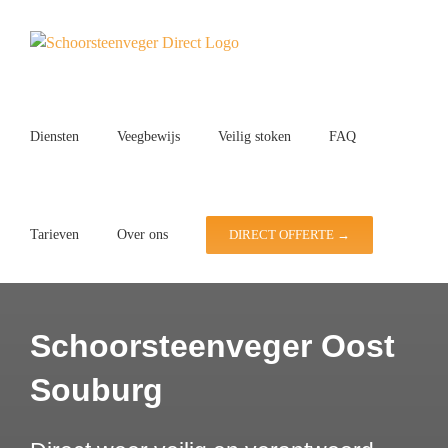
Ga
naar
inhoud
Diensten
Veegbewijs
Veilig stoken
FAQ
Tarieven
Over ons
DIRECT OFFERTE →
Schoorsteenveger Oost
Souburg