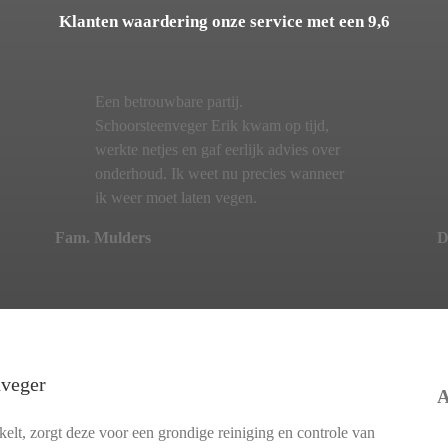
Klanten waardering onze service met een 9,6
Een betrouwbare partij.
Schoorsteenveger Erik kwam op tijd,
werkte netjes en gaf eerlijk advies over
onderhoud. Ik weet nu precies wanneer
ik weer moet laten vegen.
Fam. Mulders
D
nveger
A
lt, zorgt deze voor een grondige reiniging en controle van