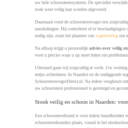
uw hele schoorsteensysteem. De specialist verwijder
rook weer veilig kan worden afgevoerd.
Daarnaast voert de schoorsteenveger een zorgvuldig
aansluitingen. Hij controleert of er beschadigingen 
nodig zijn, zoals het plaatsen van
vogelwering
om n
Na afloop krijgt u persoonlijk
advies over veilig s
weet u precies waar u op moet letten om problemen
Uiteraard gaan wij zorgvuldig te werk. Uw woning b
netjes achterlaten. In Naarden en de omliggende re
SchoorsteenvegerDirect.nl. Na iedere veegbeurt o
uw schoorsteen professioneel is gereinigd en gecon
Stook veilig en schoon in Naarden: vo
Een schoorsteenbrand is voor iedere haardbezitter 
schoorsteenbranden plaats, vooral in het stookseizo