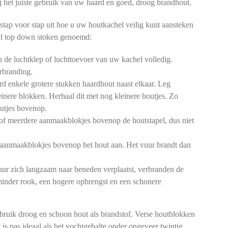
 bij het juiste gebruik van uw haard en goed, droog brandhout.
stap voor stap uit hoe u uw houtkachel veilig kunt aansteken
l top down stoken genoemd:
de luchtklep of luchttoevoer van uw kachel volledig.
rbranding.
d enkele grotere stukken haardhout naast elkaar. Leg
einere blokken. Herhaal dit met nog kleinere houtjes. Zo
outjes bovenop.
of meerdere aanmaakblokjes bovenop de houtstapel, dus niet
aanmaakblokjes bovenop het hout aan. Het vuur brandt dan
ur zich langzaam naar beneden verplaatst, verbranden de
 minder rook, een hogere opbrengst en een schonere
bruik droog en schoon hout als brandstof. Verse houtblokken
 is pas ideaal als het vochtgehalte onder ongeveer twintig