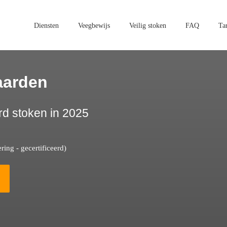
Diensten
Veegbewijs
Veilig stoken
FAQ
Ta
aarden
rd stoken in 2025
ing - gecertificeerd)