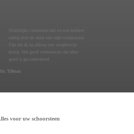
Duidelijke communicatie en een heldere
uitleg over de staat van mijn rookkanaal.
Fijn dat ik na afloop een veegbewijs
kreeg. Het geeft vertrouwen dat alles
goed is gecontroleerd.
hr. Yilmaz
lles voor uw schoorsteen