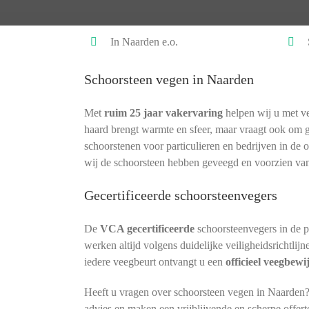
In Naarden e.o.
Schoorsteen vegen in Naarden
Met
ruim 25 jaar vakervaring
helpen wij u met ve
haard brengt warmte en sfeer, maar vraagt ook om 
schoorstenen voor particulieren en bedrijven in de
wij de schoorsteen hebben geveegd en voorzien van
Gecertificeerde schoorsteenvegers
De
VCA gecertificeerde
schoorsteenvegers in de 
werken altijd volgens duidelijke veiligheidsrichtlij
iedere veegbeurt ontvangt u een
officieel veegbewi
Heeft u vragen over schoorsteen vegen in Naarden?
advies en maken een vrijblijvende en scherpe offert