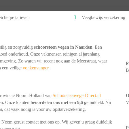
Scherpe tarieven
Veegbewijs verzekering
ilig en zorgvuldig
schoorsteen vegen in Naarden
. Een
goed onderhoud. Onze vakmensen reinigen al jarenlang
 omgeving. Zo waren wij recent nog aan de Meerstraat, waar
P
 een veilige
vonkenvanger
.
B
provincie Noord-Holland van
SchoorsteenvegerDirect.nl
O
nen. Onze klanten
beoordelen ons met een 9,6
gemiddeld. Na
V
js
, dat vaak nodig is voor uw opstalverzekering.
 Neem gerust contact met ons op. Wij geven u graag duidelijk
P
e voor u op.