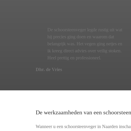
De schoorsteenveger legde rustig uit wat
hij precies ging doen en waarom dat
belangrijk was. Het vegen ging netjes en
ik kreeg direct advies over veilig stoken.
Heel prettig en professioneel.
Dhr. de Vries
De werkzaamheden van een schoorstee
Wanneer u een schoorsteenveger in Naarden inschake