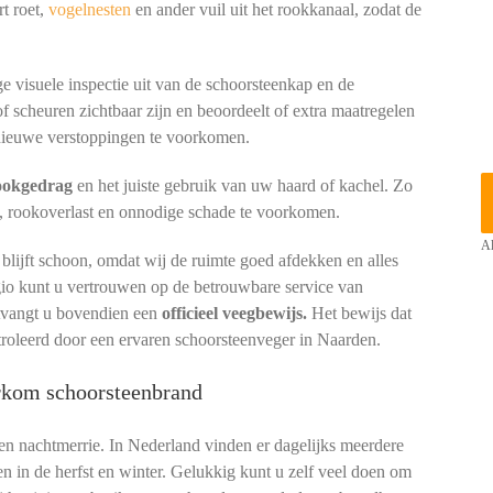
t roet,
vogelnesten
en ander vuil uit het rookkanaal, zodat de
e visuele inspectie uit van de schoorsteenkap en de
of scheuren zichtbaar zijn en beoordeelt of extra maatregelen
ieuwe verstoppingen te voorkomen.
tookgedrag
en het juiste gebruik van uw haard of kachel. Zo
, rookoverlast en onnodige schade te voorkomen.
Al
lijft schoon, omdat wij de ruimte goed afdekken en alles
gio kunt u vertrouwen op de betrouwbare service van
ntvangt u bovendien een
officieel veegbewijs.
Het bewijs dat
troleerd door een ervaren schoorsteenveger in Naarden.
orkom schoorsteenbrand
een nachtmerrie. In Nederland vinden er dagelijks meerdere
en in de herfst en winter. Gelukkig kunt u zelf veel doen om