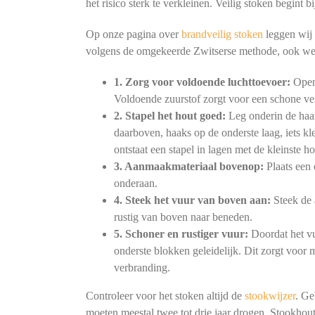
het risico sterk te verkleinen. Veilig stoken begint
Op onze pagina over
brandveilig stoken
leggen wij 
volgens de omgekeerde Zwitserse methode, ook we
1. Zorg voor voldoende luchttoevoer:
Open 
Voldoende zuurstof zorgt voor een schone ve
2. Stapel het hout goed:
Leg onderin de haar
daarboven, haaks op de onderste laag, iets kl
ontstaat een stapel in lagen met de kleinste h
3. Aanmaakmateriaal bovenop:
Plaats een 
onderaan.
4. Steek het vuur van boven aan:
Steek de 
rustig van boven naar beneden.
5. Schoner en rustiger vuur:
Doordat het vu
onderste blokken geleidelijk. Dit zorgt voor
verbranding.
Controleer voor het stoken altijd de
stookwijzer
. Ge
moeten meestal twee tot drie jaar drogen. Stookhout