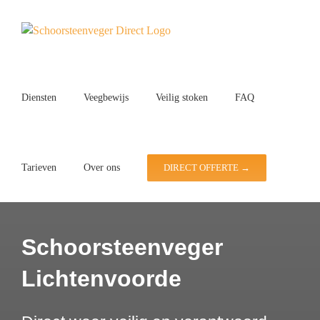
Ga
naar
inhoud
Diensten
Veegbewijs
Veilig stoken
FAQ
Tarieven
Over ons
DIRECT OFFERTE →
Schoorsteenveger
Lichtenvoorde