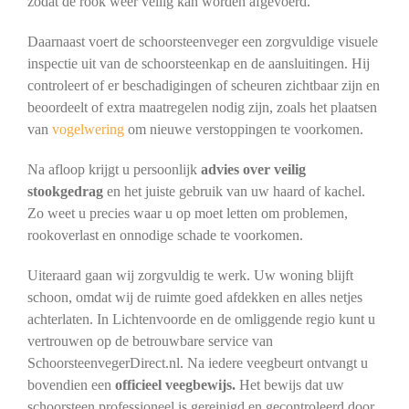
zodat de rook weer veilig kan worden afgevoerd.
Daarnaast voert de schoorsteenveger een zorgvuldige visuele
inspectie uit van de schoorsteenkap en de aansluitingen. Hij
controleert of er beschadigingen of scheuren zichtbaar zijn en
beoordeelt of extra maatregelen nodig zijn, zoals het plaatsen
van
vogelwering
om nieuwe verstoppingen te voorkomen.
Na afloop krijgt u persoonlijk
advies over veilig
stookgedrag
en het juiste gebruik van uw haard of kachel.
Zo weet u precies waar u op moet letten om problemen,
rookoverlast en onnodige schade te voorkomen.
Uiteraard gaan wij zorgvuldig te werk. Uw woning blijft
schoon, omdat wij de ruimte goed afdekken en alles netjes
achterlaten. In Lichtenvoorde en de omliggende regio kunt u
vertrouwen op de betrouwbare service van
SchoorsteenvegerDirect.nl. Na iedere veegbeurt ontvangt u
bovendien een
officieel veegbewijs.
Het bewijs dat uw
schoorsteen professioneel is gereinigd en gecontroleerd door