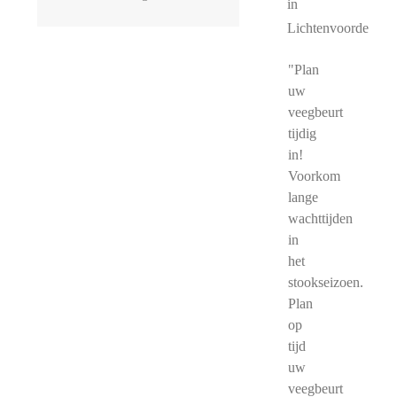
in
Lichtenvoorde
"Plan
uw
veegbeurt
tijdig
in!
Voorkom
lange
wachttijden
in
het
stookseizoen.
Plan
op
tijd
uw
veegbeurt