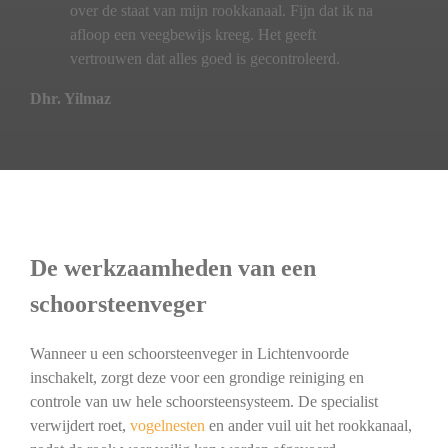
over de staat van mijn rookkanaal. Fijn dat ik na
afloop een veegbewijs kreeg. Het geeft
vertrouwen dat alles goed is gecontroleerd.
Dhr. Yilmaz
De werkzaamheden van een
schoorsteenveger
Wanneer u een schoorsteenveger in Lichtenvoorde
inschakelt, zorgt deze voor een grondige reiniging en
controle van uw hele schoorsteensysteem. De specialist
verwijdert roet,
vogelnesten
en ander vuil uit het rookkanaal,