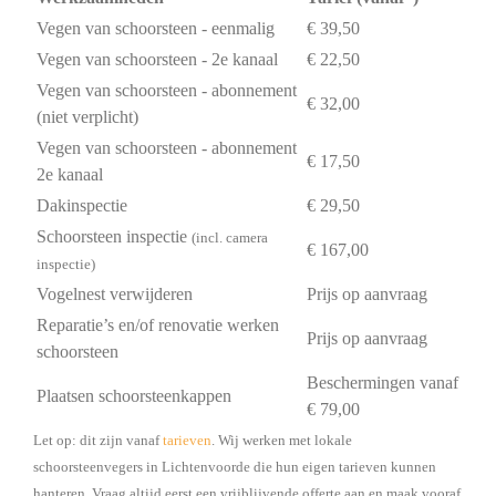
Vegen van schoorsteen - eenmalig
€ 39,50
Vegen van schoorsteen - 2e kanaal
€ 22,50
Vegen van schoorsteen - abonnement
€ 32,00
(niet verplicht)
Vegen van schoorsteen - abonnement
€ 17,50
2e kanaal
Dakinspectie
€ 29,50
Schoorsteen inspectie
(incl. camera
€ 167,00
inspectie)
Vogelnest verwijderen
Prijs op aanvraag
Reparatie’s en/of renovatie werken
Prijs op aanvraag
schoorsteen
Beschermingen vanaf
Plaatsen schoorsteenkappen
€ 79,00
Let op: dit zijn vanaf
tarieven
. Wij werken met lokale
schoorsteenvegers in Lichtenvoorde die hun eigen tarieven kunnen
hanteren. Vraag altijd eerst een vrijblijvende offerte aan en maak vooraf