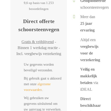
Gediplomeerde
9,6 op basis van 1.253
schoorsteenvegers
beoordelingen
Meer dan
Direct offerte
25 jaar
schoorsteenvegen
ervaring
Altijd een
Gratis & vrijblijvend
-
veegbewijs
Binnen 1 werkdag reactie -
voor de
Incl. veegbewijs verzekering
verzekering
Uw gegevens worden
Veilig en
beveiligd verzonden.
makkelijk
Bij gebruik gaat u akkoord
betalen
via
met onze
algemene
iDEAL
voorwaarden
.
Wij gebruiken uw
Direct
gegevens uitsluitend om
beschikbaar
uw aanvraag te verwerken.