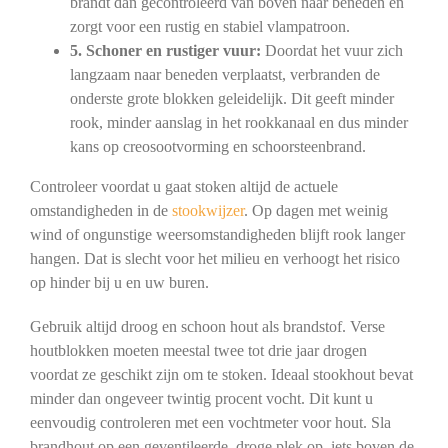
brandt dan gecontroleerd van boven naar beneden en
zorgt voor een rustig en stabiel vlampatroon.
5. Schoner en rustiger vuur:
Doordat het vuur zich
langzaam naar beneden verplaatst, verbranden de
onderste grote blokken geleidelijk. Dit geeft minder
rook, minder aanslag in het rookkanaal en dus minder
kans op creosootvorming en schoorsteenbrand.
Controleer voordat u gaat stoken altijd de actuele
omstandigheden in de
stookwijzer
. Op dagen met weinig
wind of ongunstige weersomstandigheden blijft rook langer
hangen. Dat is slecht voor het milieu en verhoogt het risico
op hinder bij u en uw buren.
Gebruik altijd droog en schoon hout als brandstof. Verse
houtblokken moeten meestal twee tot drie jaar drogen
voordat ze geschikt zijn om te stoken. Ideaal stookhout bevat
minder dan ongeveer twintig procent vocht. Dit kunt u
eenvoudig controleren met een vochtmeter voor hout. Sla
brandhout op een geventileerde, droge plek op, iets boven de