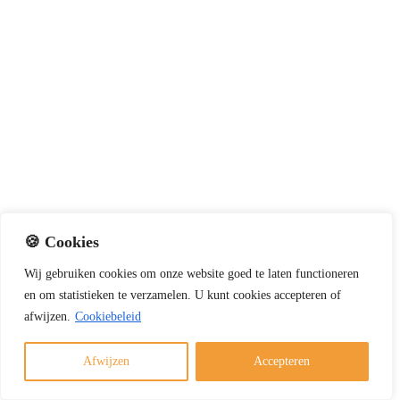
🍪 Cookies
Wij
gebruiken
cookies
om
onze
website
goed
te
laten
functioneren
en
om
statistieken
te
verzamelen.
U
kunt
cookies
accepteren of
Rookterugslag vanuit de haard: tips en
afwijzen.
Cookiebeleid
oplossingen
3 december 2025
Afwijzen
Accepteren
Rook vanuit de haard die terug uw woning inkomt,