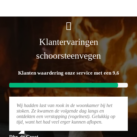
Klantervaringen
schoorsteenvegen
Klanten waardering onze service met een 9,6
Wij hadden last van rook in de woonkamer bij het
stoken. Ze kwamen de volgende dag langs en
ontdekten een verstopping (vogelnest). Gelukkig op
tijd, want het had veel erger kunnen aflopen.
Dhr. de Groot