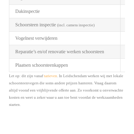
Dakinspectie
€ 2
Schoorsteen inspectie
€ 1
(incl. camera inspectie)
Vogelnest verwijderen
Pri
Reparatie’s en/of renovatie werken schoorsteen
Pri
Plaatsen schoorsteenkappen
Bes
Let op: dit zijn vanaf
tarieven
. In Leidschendam werken wij met lokale
schoorsteenvegers die soms andere prijzen hanteren. Vraag daarom
altijd vooraf een vrijblijvende offerte aan. Zo voorkomt u onverwachte
kosten en weet u zeker waar u aan toe bent voordat de werkzaamheden
starten.