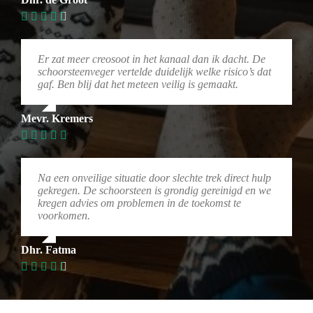
Er zat meer creosoot in het kanaal dan ik dacht. De
schoorsteenveger vertelde duidelijk welke risico’s dat
gaf. Ben blij dat het meteen veilig is gemaakt.
Mevr. Kremers
Na een onveilige situatie door slechte trek direct hulp
gekregen. De schoorsteen is grondig gereinigd en we
kregen advies om problemen in de toekomst te
voorkomen.
Dhr. Fatma