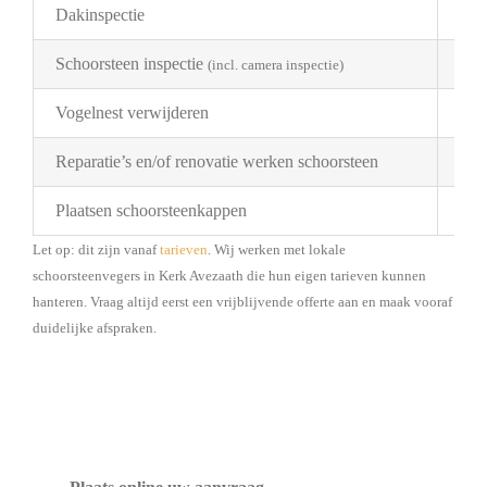
Dakinspectie
€ 2
Schoorsteen inspectie
€ 1
(incl. camera inspectie)
Vogelnest verwijderen
Pri
Reparatie’s en/of renovatie werken schoorsteen
Pri
Plaatsen schoorsteenkappen
Bes
Let op: dit zijn vanaf
tarieven
. Wij werken met lokale
schoorsteenvegers in Kerk Avezaath die hun eigen tarieven kunnen
hanteren. Vraag altijd eerst een vrijblijvende offerte aan en maak vooraf
duidelijke afspraken.