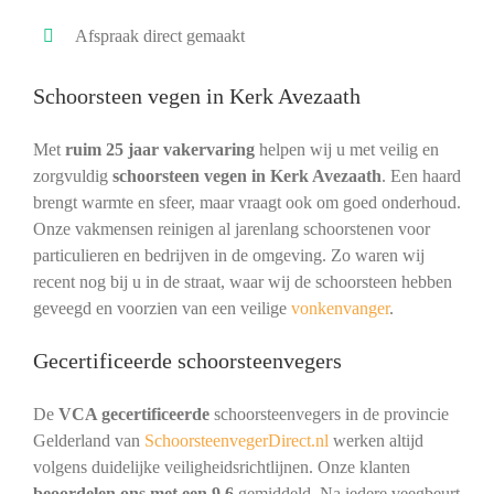
Afspraak direct gemaakt
Schoorsteen vegen in Kerk Avezaath
Met
ruim 25 jaar vakervaring
helpen wij u met veilig en
zorgvuldig
schoorsteen vegen in Kerk Avezaath
. Een haard
brengt warmte en sfeer, maar vraagt ook om goed onderhoud.
Onze vakmensen reinigen al jarenlang schoorstenen voor
particulieren en bedrijven in de omgeving. Zo waren wij
recent nog bij u in de straat, waar wij de schoorsteen hebben
geveegd en voorzien van een veilige
vonkenvanger
.
Gecertificeerde schoorsteenvegers
De
VCA gecertificeerde
schoorsteenvegers in de provincie
Gelderland van
SchoorsteenvegerDirect.nl
werken altijd
volgens duidelijke veiligheidsrichtlijnen. Onze klanten
beoordelen ons met een 9,6
gemiddeld. Na iedere veegbeurt