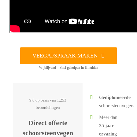
VEEGAFSPRAAK MAKEN
Vrijblijvend – Snel geholpen in IJmuiden
Gediplomeerde
9,6 op basis van 1.253
schoorsteenvegers
beoordelingen
Meer dan
Direct offerte
25 jaar
schoorsteenvegen
ervaring