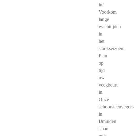
in!
Voorkom
lange
wachttijden
in
het
stookseizoen.
Plan
op
tijd
uw
veegbeurt
in.
Onze
schoorsteenvegers
in
IJmuiden
staan
ook