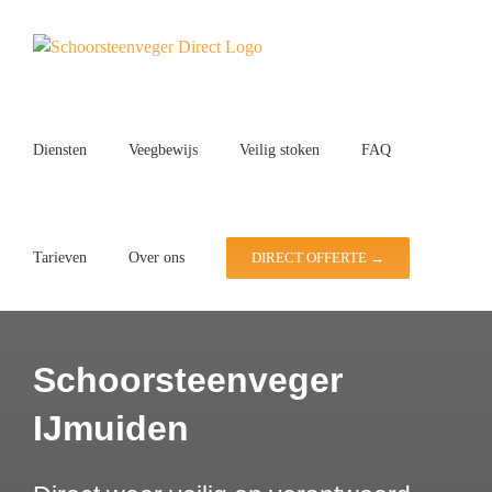
Ga
naar
inhoud
Diensten
Veegbewijs
Veilig stoken
FAQ
Tarieven
Over ons
DIRECT OFFERTE →
Schoorsteenveger
IJmuiden