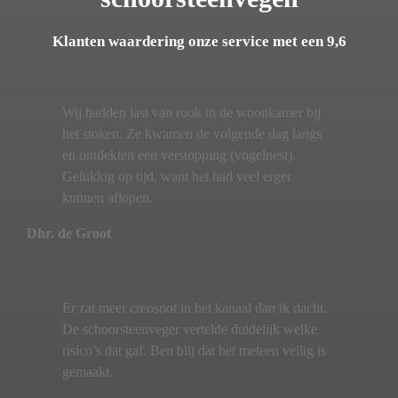
Klanten waardering onze service met een 9,6
Wij hadden last van rook in de woonkamer bij
het stoken. Ze kwamen de volgende dag langs
en ontdekten een verstopping (vogelnest).
Gelukkig op tijd, want het had veel erger
kunnen aflopen.
Dhr. de Groot
Er zat meer creosoot in het kanaal dan ik dacht.
De schoorsteenveger vertelde duidelijk welke
risico’s dat gaf. Ben blij dat het meteen veilig is
gemaakt.