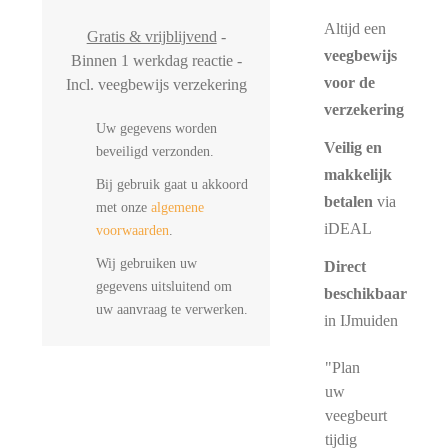
Altijd een
Gratis & vrijblijvend
-
veegbewijs
Binnen 1 werkdag reactie -
voor de
Incl. veegbewijs verzekering
verzekering
Uw gegevens worden
Veilig en
beveiligd verzonden.
makkelijk
Bij gebruik gaat u akkoord
betalen
via
met onze
algemene
iDEAL
voorwaarden
.
Wij gebruiken uw
Direct
gegevens uitsluitend om
beschikbaar
uw aanvraag te verwerken.
in IJmuiden
"Plan
uw
veegbeurt
tijdig