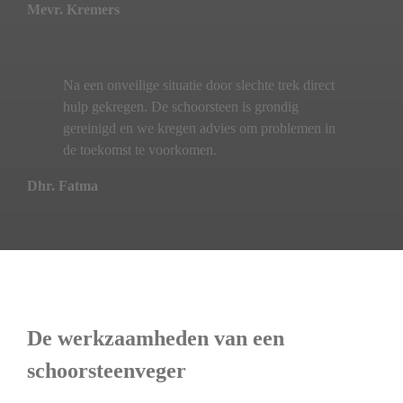
Mevr. Kremers
Na een onveilige situatie door slechte trek direct
hulp gekregen. De schoorsteen is grondig
gereinigd en we kregen advies om problemen in
de toekomst te voorkomen.
Dhr. Fatma
De werkzaamheden van een
schoorsteenveger