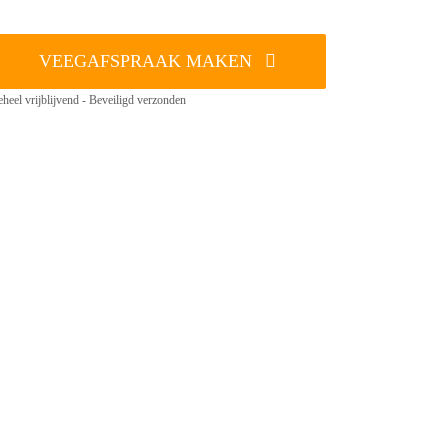
VEEGAFSPRAAK MAKEN
heel vrijblijvend - Beveiligd verzonden