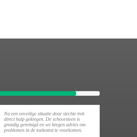
Na een onveilige situatie door slechte trek
direct hulp gekregen. De schoorsteen is
grondig gereinigd en we kregen advies om
problemen in de toekomst te voorkomen.