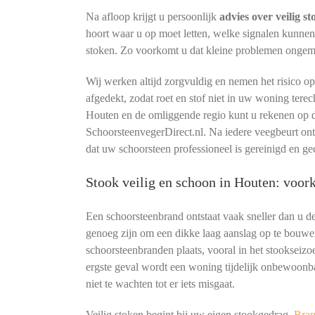
Na afloop krijgt u persoonlijk
advies over veilig s
hoort waar u op moet letten, welke signalen kunne
stoken. Zo voorkomt u dat kleine problemen ongemerk
Wij werken altijd zorgvuldig en nemen het risico o
afgedekt, zodat roet en stof niet in uw woning terec
Houten en de omliggende regio kunt u rekenen op d
SchoorsteenvegerDirect.nl. Na iedere veegbeurt o
dat uw schoorsteen professioneel is gereinigd en ge
Stook veilig en schoon in Houten: voo
Een schoorsteenbrand ontstaat vaak sneller dan u 
genoeg zijn om een dikke laag aanslag op te bouwe
schoorsteenbranden plaats, vooral in het stookseizoe
ergste geval wordt een woning tijdelijk onbewoonb
niet te wachten tot er iets misgaat.
Veilig stoken begint bij uw eigen stookgedrag.
Bran