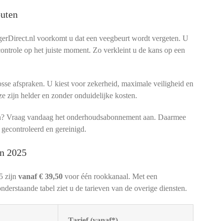
uten
rDirect.nl voorkomt u dat een veegbeurt wordt vergeten. U
 controle op het juiste moment. Zo verkleint u de kans op een
sse afspraken. U kiest voor zekerheid, maximale veiligheid en
ze zijn helder en zonder onduidelijke kosten.
men? Vraag vandaag het onderhoudsabonnement aan. Daarmee
 gecontroleerd en gereinigd.
in 2025
5 zijn
vanaf € 39,50
voor één rookkanaal. Met een
nderstaande tabel ziet u de tarieven van de overige diensten.
Tarief (vanaf*)