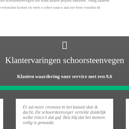
kale schoorsteenvegers die soms andere prijzen hanteren. Vraag daarom
onverwachte kosten en weet u zeker waar u aan toe bent voordat de
Klantervaringen schoorsteenvegen
Klanten waardering onze service met een 9,6
Er zat meer creosoot in het kanaal dan ik
dacht. De schoorsteenveger vertelde duidelijk
welke risico’s dat gaf. Ben blij dat het meteen
veilig is gemaakt.