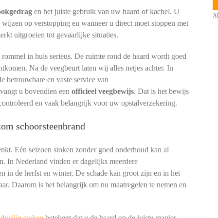
tookgedrag
en het juiste gebruik van uw haard of kachel. U
Al
n wijzen op verstopping en wanneer u direct moet stoppen met
t uitgroeien tot gevaarlijke situaties.
p rommel in huis serieus. De ruimte rond de haard wordt goed
htkomen. Na de veegbeurt laten wij alles netjes achter. In
e betrouwbare en vaste service van
ntvangt u bovendien een
officieel veegbewijs
. Dat is het bewijs
controleerd en vaak belangrijk voor uw opstalverzekering.
rkom schoorsteenbrand
denkt. Eén seizoen stoken zonder goed onderhoud kan al
n. In Nederland vinden er dagelijks meerdere
n in de herfst en winter. De schade kan groot zijn en in het
aar. Daarom is het belangrijk om nu maatregelen te nemen en
dveilig stoken
betekent dat u de haard op de juiste manier