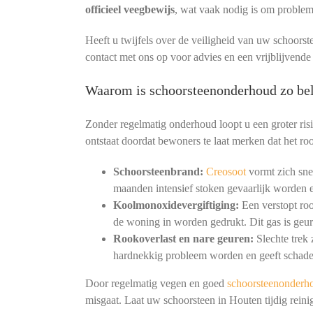
officieel veegbewijs
, wat vaak nodig is om proble
Heeft u twijfels over de veiligheid van uw schoorst
contact met ons op voor advies en een vrijblijvend
Waarom is schoorsteenonderhoud zo bel
Zonder regelmatig onderhoud loopt u een groter ris
ontstaat doordat bewoners te laat merken dat het roo
Schoorsteenbrand:
Creosoot
vormt zich snel
maanden intensief stoken gevaarlijk worden e
Koolmonoxidevergiftiging:
Een verstopt ro
de woning in worden gedrukt. Dit gas is geur
Rookoverlast en nare geuren:
Slechte trek
hardnekkig probleem worden en geeft schade
Door regelmatig vegen en goed
schoorsteenonderh
misgaat. Laat uw schoorsteen in Houten tijdig rei