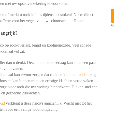
men met uw opstalverzekering te voorkomen.
een of merkt u rook in huis tijdens het stoken? Neem direct
e offerte voor het vegen van uw schoorsteen in Houten.
Ge
angrijk?
ico op rookoverlast, brand en koolmonoxide. Veel schade
kkanaal vol zit.
ler dan u denkt. Deze brandbare teerlaag kan al na een paar
n vlam vatten.
okkanaal kan ervoor zorgen dat rook en
koolmonoxide
terug
loos en kan binnen minuten ernstige klachten veroorzaken.
 zorgt voor rook die uw woning binnenkomt. Dit kan snel een
 en gezondheidsklachten.
oud
verkleint u deze risico's aanzienlijk. Wacht niet tot het
nigen voor een veilige woonomgeving.