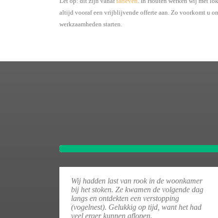
Let op: dit zijn vanaf
tarieven
. In Houten werken wij met lo
altijd vooraf een vrijblijvende offerte aan. Zo voorkomt u 
werkzaamheden starten.
Wij hadden last van rook in de woonkamer
bij het stoken. Ze kwamen de volgende dag
langs en ontdekten een verstopping
(vogelnest). Gelukkig op tijd, want het had
veel erger kunnen aflopen.