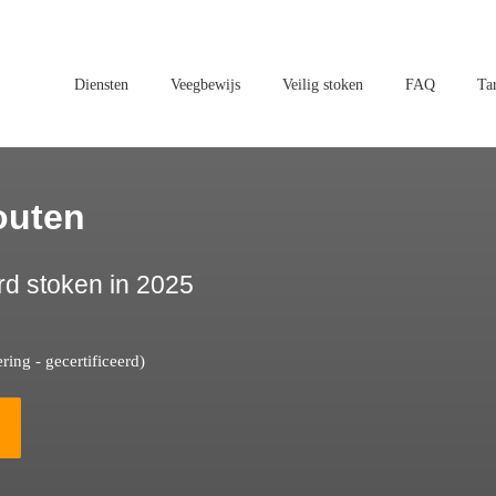
Diensten
Veegbewijs
Veilig stoken
FAQ
Ta
outen
rd stoken in 2025
ing - gecertificeerd)