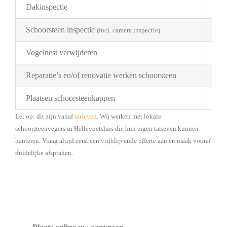
Dakinspectie
€ 2
Schoorsteen inspectie
€ 1
(incl. camera inspectie)
Vogelnest verwijderen
Pri
Reparatie’s en/of renovatie werken schoorsteen
Pri
Plaatsen schoorsteenkappen
Bes
Let op: dit zijn vanaf
tarieven
. Wij werken met lokale
schoorsteenvegers in Hellevoetsluis die hun eigen tarieven kunnen
hanteren. Vraag altijd eerst een vrijblijvende offerte aan en maak vooraf
duidelijke afspraken.