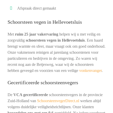
Afspraak direct gemaakt
Schoorsteen vegen in Hellevoetsluis
Met
ruim 25 jaar vakervaring
helpen wij u met veilig en
zorgvuldig
schoorsteen vegen in Hellevoetsluis
. Een haard
brengt warmte en sfeer, maar vraagt ook om goed onderhoud.
Onze vakmensen reinigen al jarenlang schoorstenen voor
particulieren en bedrijven in de omgeving. Zo waren wij
recent nog aan de Betjesweg, waar wij de schoorsteen
hebben geveegd en voorzien van een veilige
vonkenvanger
.
Gecertificeerde schoorsteenvegers
De
VCA gecertificeerde
schoorsteenvegers in de provincie
Zuid-Holland van
SchoorsteenvegerDirect.nl
werken altijd
volgens duidelijke veiligheidsrichtlijnen. Onze klanten
beoordelen ons met een 9,6
gemiddeld. Na iedere veegbeurt