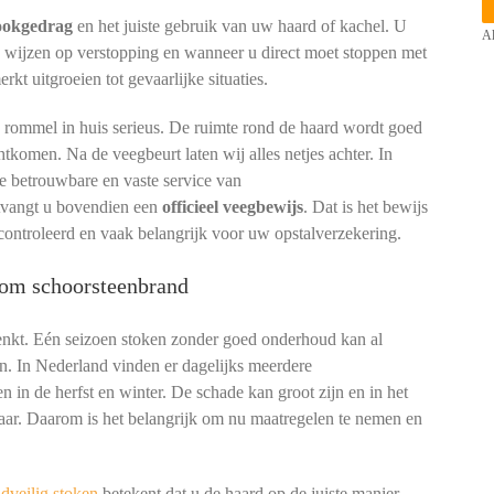
tookgedrag
en het juiste gebruik van uw haard of kachel. U
Al
n wijzen op verstopping en wanneer u direct moet stoppen met
t uitgroeien tot gevaarlijke situaties.
p rommel in huis serieus. De ruimte rond de haard wordt goed
htkomen. Na de veegbeurt laten wij alles netjes achter. In
e betrouwbare en vaste service van
ntvangt u bovendien een
officieel veegbewijs
. Dat is het bewijs
controleerd en vaak belangrijk voor uw opstalverzekering.
kom schoorsteenbrand
denkt. Eén seizoen stoken zonder goed onderhoud kan al
n. In Nederland vinden er dagelijks meerdere
n in de herfst en winter. De schade kan groot zijn en in het
aar. Daarom is het belangrijk om nu maatregelen te nemen en
dveilig stoken
betekent dat u de haard op de juiste manier