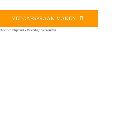
VEEGAFSPRAAK MAKEN
heel vrijblijvend - Beveiligd verzonden