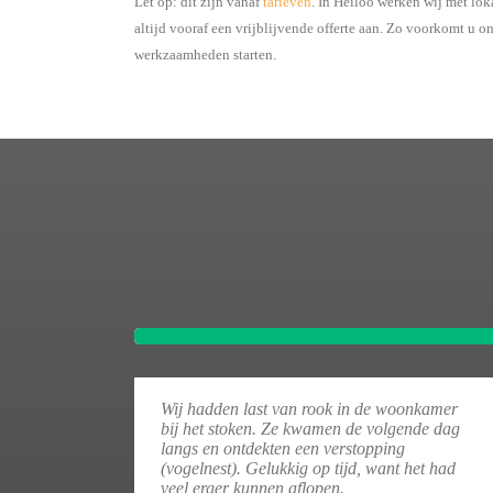
Let op: dit zijn vanaf
tarieven
. In Heiloo werken wij met lo
altijd vooraf een vrijblijvende offerte aan. Zo voorkomt u 
werkzaamheden starten.
Wij hadden last van rook in de woonkamer
bij het stoken. Ze kwamen de volgende dag
langs en ontdekten een verstopping
(vogelnest). Gelukkig op tijd, want het had
veel erger kunnen aflopen.