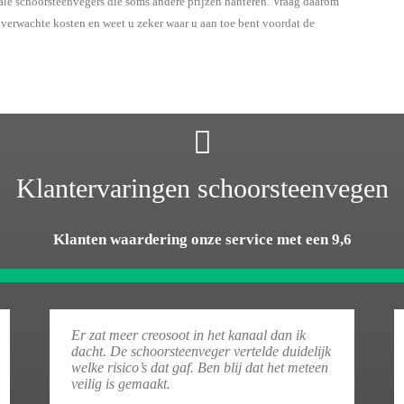
kale schoorsteenvegers die soms andere prijzen hanteren. Vraag daarom
onverwachte kosten en weet u zeker waar u aan toe bent voordat de
Klantervaringen schoorsteenvegen
Klanten waardering onze service met een 9,6
Er zat meer creosoot in het kanaal dan ik
dacht. De schoorsteenveger vertelde duidelijk
welke risico’s dat gaf. Ben blij dat het meteen
veilig is gemaakt.