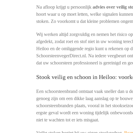
Na afloop krijgt u persoonlijk
advies over veilig s
hoort waar u op moet letten, welke signalen kunne
stoken. Zo voorkomt u dat kleine problemen ongemerk
Wij werken altijd zorgvuldig en nemen het risico o
afgedekt, zodat roet en stof niet in uw woning terec
Heiloo en de omliggende regio kunt u rekenen op d
SchoorsteenvegerDirect.nl. Na iedere veegbeurt o
dat uw schoorsteen professioneel is gereinigd en ge
Stook veilig en schoon in Heiloo: voor
Een schoorsteenbrand ontstaat vaak sneller dan u 
genoeg zijn om een dikke laag aanslag op te bouwe
schoorsteenbranden plaats, vooral in het stookseizoe
ergste geval wordt een woning tijdelijk onbewoonb
niet te wachten tot er iets misgaat.
Veilig stoken begint bij uw eigen stookgedrag.
Bran