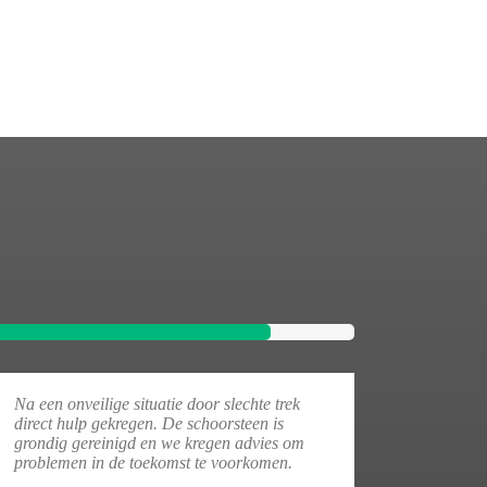
Na een onveilige situatie door slechte trek
direct hulp gekregen. De schoorsteen is
grondig gereinigd en we kregen advies om
problemen in de toekomst te voorkomen.