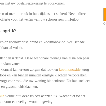
men met uw opstalverzekering te voorkomen.
een of merkt u rook in huis tijdens het stoken? Neem direct
 offerte voor het vegen van uw schoorsteen in Heiloo.
Ge
angrijk?
ico op rookoverlast, brand en koolmonoxide. Veel schade
kkanaal vol zit.
ler dan u denkt. Deze brandbare teerlaag kan al na een paar
n vlam vatten.
okkanaal kan ervoor zorgen dat rook en
koolmonoxide
terug
loos en kan binnen minuten ernstige klachten veroorzaken.
 zorgt voor rook die uw woning binnenkomt. Dit kan snel een
 en gezondheidsklachten.
oud
verkleint u deze risico's aanzienlijk. Wacht niet tot het
igen voor een veilige woonomgeving.