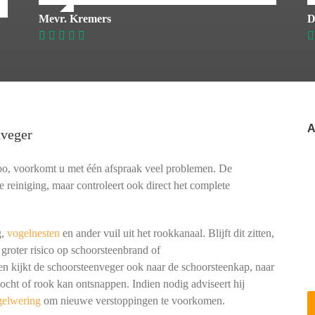
Mevr. Kremers
D
A
nveger
oo, voorkomt u met één afspraak veel problemen. De
e reiniging, maar controleert ook direct het complete
g,
vogelnesten
en ander vuil uit het rookkanaal. Blijft dit zitten,
 groter risico op schoorsteenbrand of
kijkt de schoorsteenveger ook naar de schoorsteenkap, naar
cht of rook kan ontsnappen. Indien nodig adviseert hij
gelwering
om nieuwe verstoppingen te voorkomen.