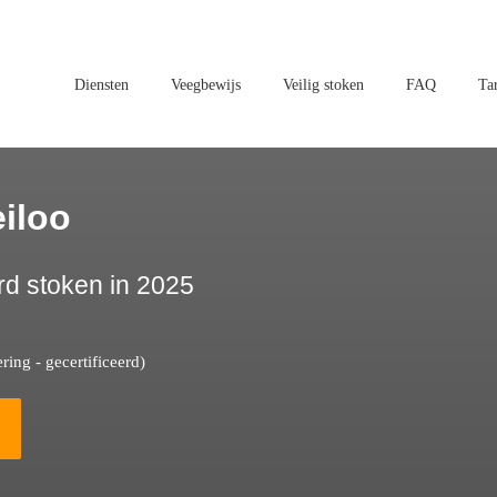
Diensten
Veegbewijs
Veilig stoken
FAQ
Ta
iloo
rd stoken in 2025
ing - gecertificeerd)