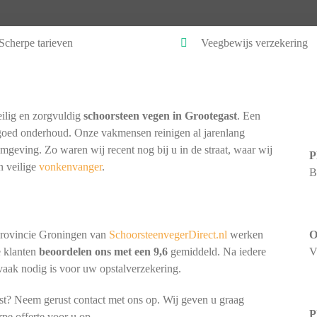
Scherpe tarieven
Veegbewijs verzekering
ilig en zorgvuldig
schoorsteen vegen in Grootegast
. Een
goed onderhoud. Onze vakmensen reinigen al jarenlang
omgeving. Zo waren wij recent nog bij u in de straat, waar wij
P
n veilige
vonkenvanger
.
B
provincie Groningen van
SchoorsteenvegerDirect.nl
werken
O
e klanten
beoordelen ons met een 9,6
gemiddeld. Na iedere
V
 vaak nodig is voor uw opstalverzekering.
st? Neem gerust contact met ons op. Wij geven u graag
P
rpe offerte voor u op.