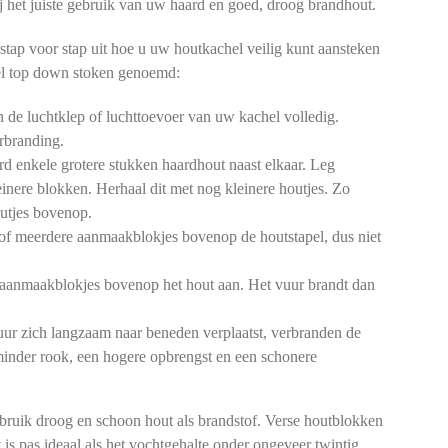
 bij het juiste gebruik van uw haard en goed, droog brandhout.
stap voor stap uit hoe u uw houtkachel veilig kunt aansteken
l top down stoken genoemd:
de luchtklep of luchttoevoer van uw kachel volledig.
rbranding.
d enkele grotere stukken haardhout naast elkaar. Leg
einere blokken. Herhaal dit met nog kleinere houtjes. Zo
outjes bovenop.
of meerdere aanmaakblokjes bovenop de houtstapel, dus niet
aanmaakblokjes bovenop het hout aan. Het vuur brandt dan
ur zich langzaam naar beneden verplaatst, verbranden de
 minder rook, een hogere opbrengst en een schonere
bruik droog en schoon hout als brandstof. Verse houtblokken
 is pas ideaal als het vochtgehalte onder ongeveer twintig