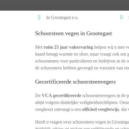
In Grootegast e.o.
Schoorsteen vegen in Grootegast
Met
ruim 25 jaar vakervaring
helpen wij u met ve
haard brengt warmte en sfeer, maar vraagt ook om 
schoorstenen voor particulieren en bedrijven in de 
de schoorsteen hebben geveegd en voorzien van ee
Gecertificeerde schoorsteenvegers
De
VCA gecertificeerde
schoorsteenvegers in de 
altijd volgens duidelijke veiligheidsrichtlijnen. Onz
veegbeurt ontvangt u een
officieel veegbewijs
, dat
Heeft u vragen over schoorsteen vegen in Grootega
duidelijk advies en maken een vrijblijvende en sche