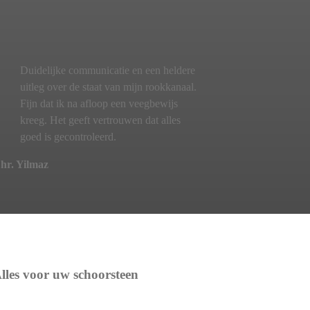
Duidelijke communicatie en een heldere
uitleg over de staat van mijn rookkanaal.
Fijn dat ik na afloop een veegbewijs
kreeg. Het geeft vertrouwen dat alles
goed is gecontroleerd.
hr. Yilmaz
lles voor uw schoorsteen