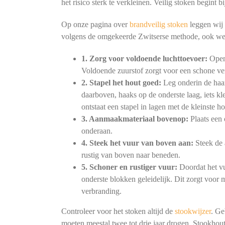
het risico sterk te verkleinen. Veilig stoken begint
Op onze pagina over
brandveilig stoken
leggen wij 
volgens de omgekeerde Zwitserse methode, ook we
1. Zorg voor voldoende luchttoevoer:
Open 
Voldoende zuurstof zorgt voor een schone ve
2. Stapel het hout goed:
Leg onderin de haar
daarboven, haaks op de onderste laag, iets kl
ontstaat een stapel in lagen met de kleinste h
3. Aanmaakmateriaal bovenop:
Plaats een 
onderaan.
4. Steek het vuur van boven aan:
Steek de 
rustig van boven naar beneden.
5. Schoner en rustiger vuur:
Doordat het vu
onderste blokken geleidelijk. Dit zorgt voor
verbranding.
Controleer voor het stoken altijd de
stookwijzer
. Ge
moeten meestal twee tot drie jaar drogen. Stookhout