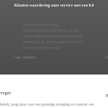
Klanten waardering onze service met een 9,6
Een betrouwbare partij.
Schoorsteenveger Erik kwam op tijd,
werkte netjes en gaf eerlijk advies over
onderhoud. Ik weet nu precies wanneer
ik weer moet laten vegen.
Fam. Mulders
D
nveger
A
akelt, zorgt deze voor een grondige reiniging en controle van