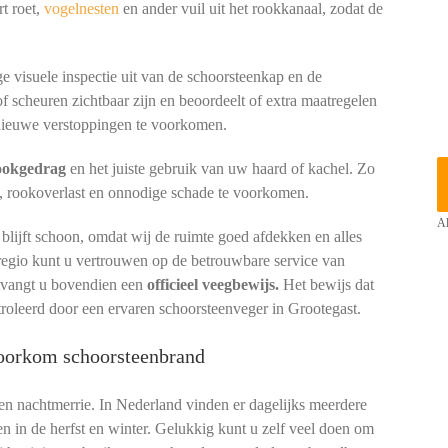
t roet,
vogelnesten
en ander vuil uit het rookkanaal, zodat de
e visuele inspectie uit van de schoorsteenkap en de
of scheuren zichtbaar zijn en beoordeelt of extra maatregelen
ieuwe verstoppingen te voorkomen.
tookgedrag
en het juiste gebruik van uw haard of kachel. Zo
, rookoverlast en onnodige schade te voorkomen.
Al
lijft schoon, omdat wij de ruimte goed afdekken en alles
 regio kunt u vertrouwen op de betrouwbare service van
ntvangt u bovendien een
officieel veegbewijs.
Het bewijs dat
troleerd door een ervaren schoorsteenveger in Grootegast.
voorkom schoorsteenbrand
een nachtmerrie. In Nederland vinden er dagelijks meerdere
en in de herfst en winter. Gelukkig kunt u zelf veel doen om