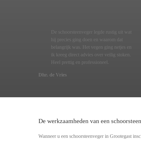
De schoorsteenveger legde rustig uit wat
hij precies ging doen en waarom dat
belangrijk was. Het vegen ging netjes en
ik kreeg direct advies over veilig stoken.
Heel prettig en professioneel.
Dhr. de Vries
De werkzaamheden van een schoorstee
Wanneer u een schoorsteenveger in Grootegast insch