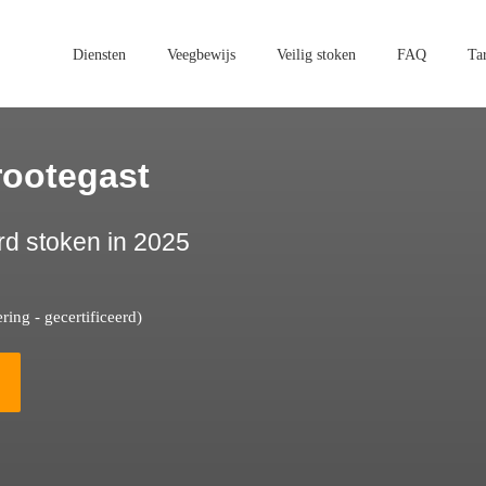
Diensten
Veegbewijs
Veilig stoken
FAQ
Ta
rootegast
rd stoken in 2025
ing - gecertificeerd)