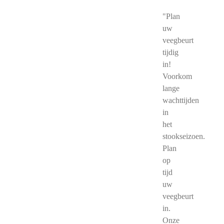
"Plan
uw
veegbeurt
tijdig
in!
Voorkom
lange
wachttijden
in
het
stookseizoen.
Plan
op
tijd
uw
veegbeurt
in.
Onze