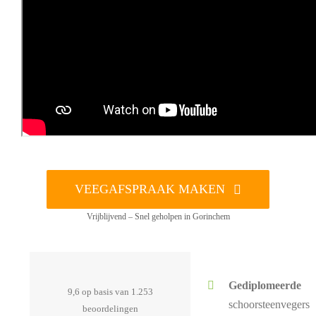
VEEGAFSPRAAK MAKEN
Vrijblijvend – Snel geholpen in Gorinchem
Gediplomeerde
9,6 op basis van 1.253
schoorsteenvegers
beoordelingen