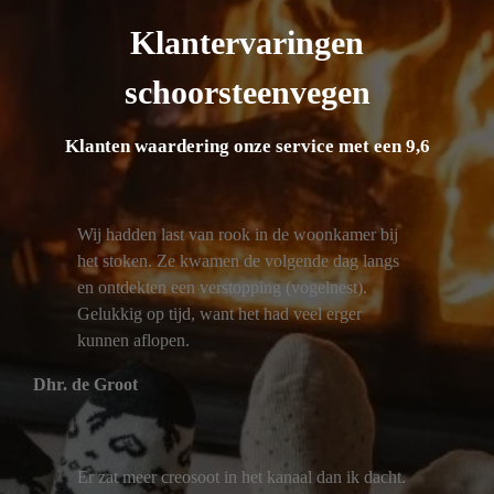
Klantervaringen
schoorsteenvegen
Klanten waardering onze service met een 9,6
Wij hadden last van rook in de woonkamer bij
het stoken. Ze kwamen de volgende dag langs
en ontdekten een verstopping (vogelnest).
Gelukkig op tijd, want het had veel erger
kunnen aflopen.
Dhr. de Groot
Er zat meer creosoot in het kanaal dan ik dacht.