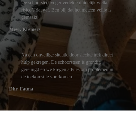
De schoorsteenveger vertelde duidelijk welke
risico’s dat gaf. Ben blij dat het meteen veilig is
gemaakt.
Mevr. Kremers
Na een onveilige situatie door slechte trek direct
hulp gekregen. De schoorsteen is grondig
gereinigd en we kregen advies om problemen in
de toekomst te voorkomen.
Dhr. Fatma