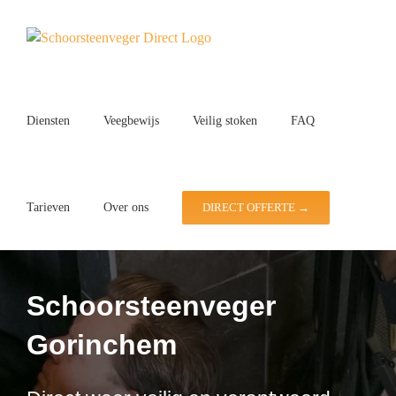
Ga
naar
inhoud
Diensten
Veegbewijs
Veilig stoken
FAQ
Tarieven
Over ons
DIRECT OFFERTE →
Schoorsteenveger
Gorinchem