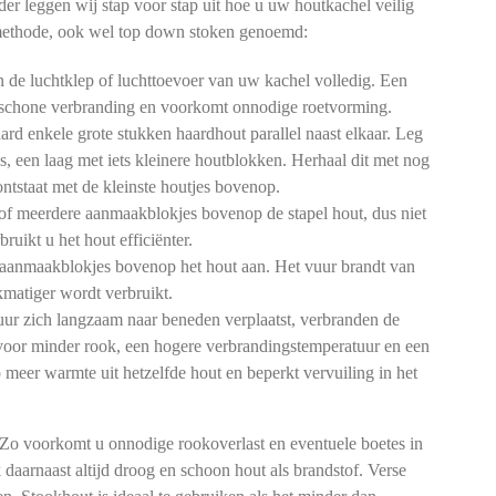
er leggen wij stap voor stap uit hoe u uw houtkachel veilig
methode, ook wel top down stoken genoemd:
de luchtklep of luchttoevoer van uw kachel volledig. Een
n schone verbranding en voorkomt onnodige roetvorming.
rd enkele grote stukken haardhout parallel naast elkaar. Leg
gs, een laag met iets kleinere houtblokken. Herhaal dit met nog
 ontstaat met de kleinste houtjes bovenop.
of meerdere aanmaakblokjes bovenop de stapel hout, dus niet
ruikt u het hout efficiënter.
aanmaakblokjes bovenop het hout aan. Het vuur brandt van
matiger wordt verbruikt.
ur zich langzaam naar beneden verplaatst, verbranden de
t voor minder rook, een hogere verbrandingstemperatuur en een
o meer warmte uit hetzelfde hout en beperkt vervuiling in het
 Zo voorkomt u onnodige rookoverlast en eventuele boetes in
 daarnaast altijd droog en schoon hout als brandstof. Verse