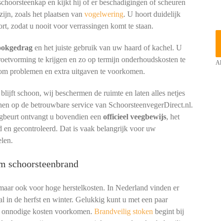
 schoorsteenkap en kijkt hij of er beschadigingen of scheuren
zijn, zoals het plaatsen van
vogelwering
. U hoort duidelijk
rt, zodat u nooit voor verrassingen komt te staan.
tookgedrag
en het juiste gebruik van uw haard of kachel. U
 roetvorming te krijgen en zo op termijn onderhoudskosten te
Al
 om problemen en extra uitgaven te voorkomen.
ijft schoon, wij beschermen de ruimte en laten alles netjes
enen op de betrouwbare service van SchoorsteenvegerDirect.nl.
egbeurt ontvangt u bovendien een
officieel veegbewijs
, het
d en gecontroleerd. Dat is vaak belangrijk voor uw
elen.
om schoorsteenbrand
 maar ook voor hoge herstelkosten. In Nederland vinden er
l in de herfst en winter. Gelukkig kunt u met een paar
en onnodige kosten voorkomen.
Brandveilig stoken
begint bij