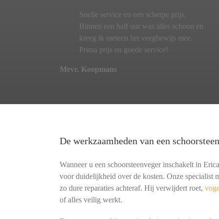
Snelle service en een scherpe prijs.
Binnen een half uur was alles schoon en
kreeg ik meteen het veegbewijs mee.
Prima prijs en goede service!
Mevr. Koopmans
De werkzaamheden van een schoorstee
Wanneer u een schoorsteenveger inschakelt in Erica,
voor duidelijkheid over de kosten. Onze specialis
zo dure reparaties achteraf. Hij verwijdert roet,
voge
of alles veilig werkt.