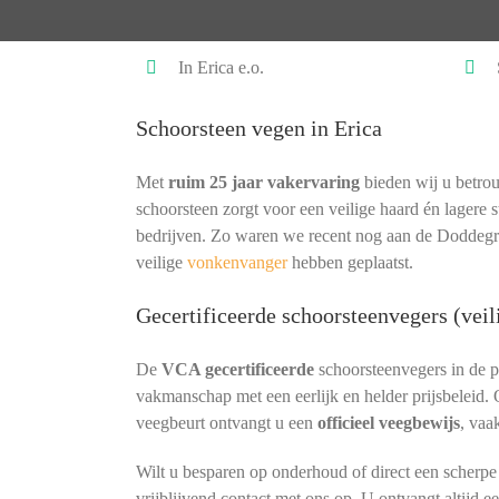
In Erica e.o.
Schoorsteen vegen in Erica
Met
ruim 25 jaar vakervaring
bieden wij u betrou
schoorsteen zorgt voor een veilige haard én lagere s
bedrijven. Zo waren we recent nog aan de Doddegra
veilige
vonkenvanger
hebben geplaatst.
Gecertificeerde schoorsteenvegers (veil
De
VCA gecertificeerde
schoorsteenvegers in de 
vakmanschap met een eerlijk en helder prijsbeleid.
veegbeurt ontvangt u een
officieel veegbewijs
, vaa
Wilt u besparen op onderhoud of direct een scherp
vrijblijvend contact met ons op. U ontvangt altijd e