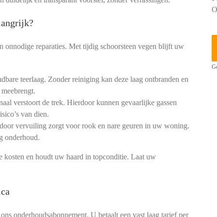
O
angrijk?
 onnodige reparaties. Met tijdig schoorsteen vegen blijft uw
Ge
dbare teerlaag. Zonder reiniging kan deze laag ontbranden en
 meebrengt.
aal verstoort de trek. Hierdoor kunnen gevaarlijke gassen
isico’s van dien.
 door vervuiling zorgt voor rook en nare geuren in uw woning.
ig onderhoud.
kosten en houdt uw haard in topconditie. Laat uw
ica
 ons onderhoudsabonnement. U betaalt een vast laag tarief per