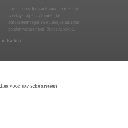
Direct een offerte gekregen en dezelfde
week geholpen. Vriendelijke
schoorsteenveger en duidelijke tarieven
zonder verrassingen. Super geregeld.
hr. Badula
lles voor uw schoorsteen