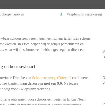
Scherpe tarieven
Veegbewijs verzekering
wbaar schoorsteen vegen tegen een scherp tarief. Een schone
tookkosten. In Erica helpen wij dagelijks particulieren en
s, waar wij de schoorsteen hebben geveegd en direct een
P
B
ig en betrouwbaar)
provincie Drenthe van
SchoorsteenvegerDirect.nl
combineren
O
 Onze klanten
waarderen ons met een 9,6
. Na iedere
V
k nodig voor uw opstalverzekering.
e offerte ontvangen voor schoorsteen vegen in Erica? Neem
P
en duidelijk en transparant voorstel, zonder verrassingen.