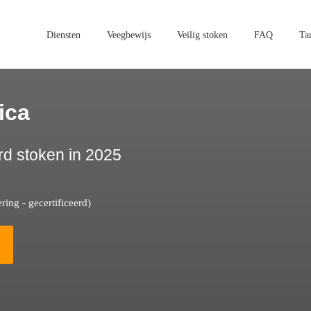
Diensten
Veegbewijs
Veilig stoken
FAQ
Ta
ica
rd stoken in 2025
ing - gecertificeerd)