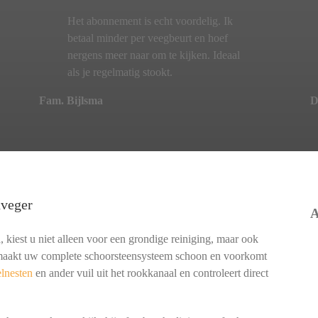
Het abonnement is echt voordelig. Ik
betaal minder per veegbeurt en hoef
nergens meer naar om te kijken. Ideaal
als je regelmatig stookt.
Fam. Bijlsma
D
nveger
A
 kiest u niet alleen voor een grondige reiniging, maar ook
t maakt uw complete schoorsteensysteem schoon en voorkomt
lnesten
en ander vuil uit het rookkanaal en controleert direct