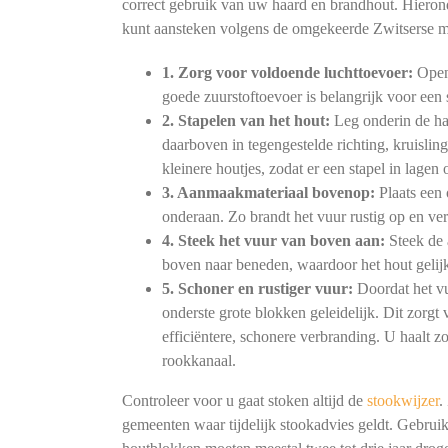
correct gebruik van uw haard en brandhout. Hierond
kunt aansteken volgens de omgekeerde Zwitserse 
1. Zorg voor voldoende luchttoevoer:
Open 
goede zuurstoftoevoer is belangrijk voor ee
2. Stapelen van het hout:
Leg onderin de haa
daarboven in tegengestelde richting, kruislin
kleinere houtjes, zodat er een stapel in lagen
3. Aanmaakmateriaal bovenop:
Plaats een 
onderaan. Zo brandt het vuur rustig op en verb
4. Steek het vuur van boven aan:
Steek de 
boven naar beneden, waardoor het hout gelijk
5. Schoner en rustiger vuur:
Doordat het vu
onderste grote blokken geleidelijk. Dit zorg
efficiëntere, schonere verbranding. U haalt z
rookkanaal.
Controleer voor u gaat stoken altijd de
stookwijzer
.
gemeenten waar tijdelijk stookadvies geldt. Gebruik