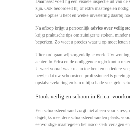
Daarnaast voert hij een visuele inspectie uit van de
zijn. Ook beoordeelt hij of extra maatregelen nodig 
welke opties u hebt en welke investering daarbij hoo
Na afloop krijgt u persoonlijk
advies over veilig s
krijgt praktische tips om zuiniger te stoken, minder
beperken. Zo weet u precies waar u op moet letten
Uiteraard gaan wij zorgvuldig te werk. Uw woning bl
achter. In Erica en de omliggende regio kunt u rek
U weet vooraf waar u aan toe bent en na iedere ve
bewijs dat uw schoorsteen professioneel is gereinig
opstalverzekering en kan u bij schade veel geld sch
Stook veilig en schoon in Erica: voork
Een schoorsteenbrand zorgt niet alleen voor stress,
dagelijks meerdere schoorsteenbranden plaats, voora
eenvoudige maatregelen het risico sterk verlagen 