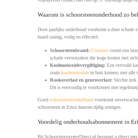
Waarom is schoorsteenonderhoud zo bel
Door jaarlijks onderhoud voorkomt u dure schade en
haard zuinig, veilig en effectief.
Schoorsteenbrand:
Creosoot
vormt een bran
schade veroorzaken die hoge kosten met zich
Koolmonoxidevergiftiging:
Een vervuild kan
zoals
koolmonoxide
in huis komen, met alle r
Rookoverlast en geuroverlast:
Slechte trek
Dit is eenvoudig te voorkomen met regelmat
Goed
schoorsteenonderhoud
voorkomt onverwachte 
schoorsteen in Erica daarom tijdig reinigen.
Voordelig onderhoudsabonnement in Er
Bij SchoorsteenvegerDirect.nl bespaart u direct met