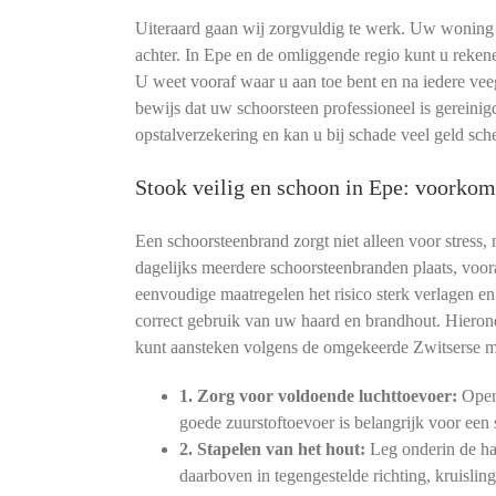
Uiteraard gaan wij zorgvuldig te werk. Uw woning bl
achter. In Epe en de omliggende regio kunt u reken
U weet vooraf waar u aan toe bent en na iedere ve
bewijs dat uw schoorsteen professioneel is gereinig
opstalverzekering en kan u bij schade veel geld sch
Stook veilig en schoon in Epe: voorko
Een schoorsteenbrand zorgt niet alleen voor stress,
dagelijks meerdere schoorsteenbranden plaats, voora
eenvoudige maatregelen het risico sterk verlagen 
correct gebruik van uw haard en brandhout. Hierond
kunt aansteken volgens de omgekeerde Zwitserse 
1. Zorg voor voldoende luchttoevoer:
Open 
goede zuurstoftoevoer is belangrijk voor ee
2. Stapelen van het hout:
Leg onderin de haa
daarboven in tegengestelde richting, kruislin