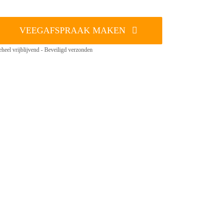
VEEGAFSPRAAK MAKEN
heel vrijblijvend - Beveiligd verzonden