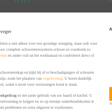
A
nveger
iest u niet alleen voor een grondige reiniging, maar ook voor
kt uw complete schoorsteensysteem schoon en voorkomt zo
sten
en ander vuil uit het rookkanaal en controleert direct of
 schoorsteenkap en kijkt hij of er beschadigingen of scheuren
zijn, zoals het plaatsen van
vogelwering
. U hoort duidelijk
rt, zodat u nooit voor verrassingen komt te staan.
tookgedrag
en het juiste gebruik van uw haard of kachel. U
 roetvorming te krijgen en zo op termijn onderhoudskosten te
Al
 om problemen en extra uitgaven te voorkomen.