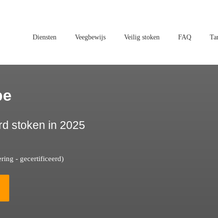
Diensten
Veegbewijs
Veilig stoken
FAQ
Ta
pe
rd stoken in 2025
ing - gecertificeerd)