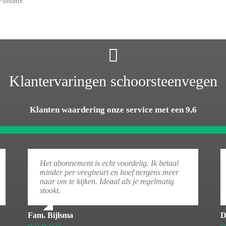
 situatie.
Klantervaringen schoorsteenvegen
Klanten waardering onze service met een 9,6
Het abonnement is echt voordelig. Ik betaal
minder per veegbeurt en hoef nergens meer
naar om te kijken. Ideaal als je regelmatig
stookt.
Fam. Bijlsma
D