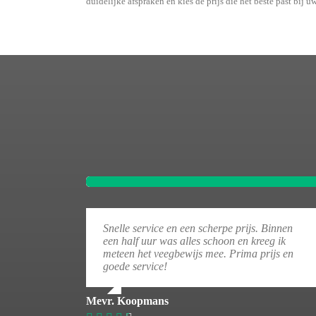
duidelijke afspraken en kies de prijs die het beste past bij uw
Snelle service en een scherpe prijs. Binnen
een half uur was alles schoon en kreeg ik
meteen het veegbewijs mee. Prima prijs en
goede service!
Mevr. Koopmans