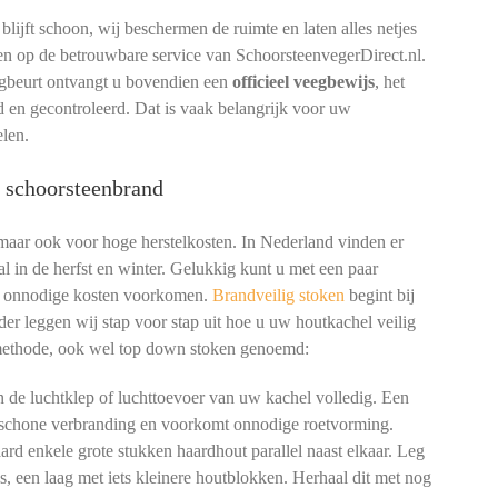
ijft schoon, wij beschermen de ruimte en laten alles netjes
en op de betrouwbare service van SchoorsteenvegerDirect.nl.
egbeurt ontvangt u bovendien een
officieel veegbewijs
, het
d en gecontroleerd. Dat is vaak belangrijk voor uw
elen.
m schoorsteenbrand
 maar ook voor hoge herstelkosten. In Nederland vinden er
l in de herfst en winter. Gelukkig kunt u met een paar
en onnodige kosten voorkomen.
Brandveilig stoken
begint bij
er leggen wij stap voor stap uit hoe u uw houtkachel veilig
methode, ook wel top down stoken genoemd:
de luchtklep of luchttoevoer van uw kachel volledig. Een
n schone verbranding en voorkomt onnodige roetvorming.
rd enkele grote stukken haardhout parallel naast elkaar. Leg
gs, een laag met iets kleinere houtblokken. Herhaal dit met nog