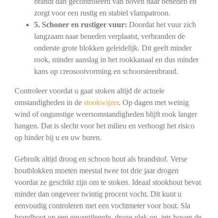
brandt dan gecontroleerd van boven naar beneden en
zorgt voor een rustig en stabiel vlampatroon.
5. Schoner en rustiger vuur:
Doordat het vuur zich
langzaam naar beneden verplaatst, verbranden de
onderste grote blokken geleidelijk. Dit geeft minder
rook, minder aanslag in het rookkanaal en dus minder
kans op creosootvorming en schoorsteenbrand.
Controleer voordat u gaat stoken altijd de actuele
omstandigheden in de
stookwijzer
. Op dagen met weinig
wind of ongunstige weersomstandigheden blijft rook langer
hangen. Dat is slecht voor het milieu en verhoogt het risico
op hinder bij u en uw buren.
Gebruik altijd droog en schoon hout als brandstof. Verse
houtblokken moeten meestal twee tot drie jaar drogen
voordat ze geschikt zijn om te stoken. Ideaal stookhout bevat
minder dan ongeveer twintig procent vocht. Dit kunt u
eenvoudig controleren met een vochtmeter voor hout. Sla
brandhout op een geventileerde, droge plek op, iets boven de