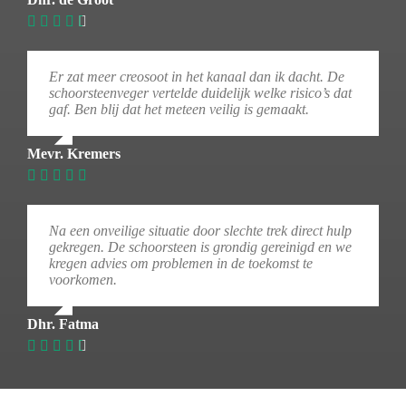
Er zat meer creosoot in het kanaal dan ik dacht. De
schoorsteenveger vertelde duidelijk welke risico’s dat
gaf. Ben blij dat het meteen veilig is gemaakt.
Mevr. Kremers
Na een onveilige situatie door slechte trek direct hulp
gekregen. De schoorsteen is grondig gereinigd en we
kregen advies om problemen in de toekomst te
voorkomen.
Dhr. Fatma