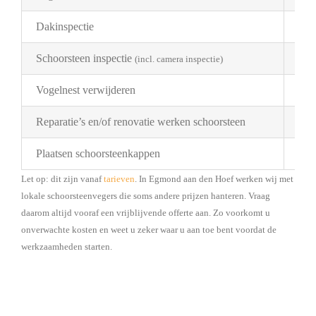
Dakinspectie
€ 2
Schoorsteen inspectie
€ 1
(incl. camera inspectie)
Vogelnest verwijderen
Pri
Reparatie’s en/of renovatie werken schoorsteen
Pri
Plaatsen schoorsteenkappen
Bes
Let op: dit zijn vanaf
tarieven
. In Egmond aan den Hoef werken wij met
lokale schoorsteenvegers die soms andere prijzen hanteren. Vraag
daarom altijd vooraf een vrijblijvende offerte aan. Zo voorkomt u
onverwachte kosten en weet u zeker waar u aan toe bent voordat de
werkzaamheden starten.