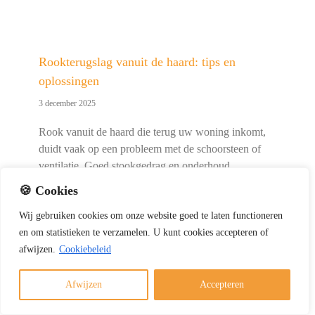
Rookterugslag vanuit de haard: tips en
oplossingen
3 december 2025
Rook vanuit de haard die terug uw woning inkomt,
duidt vaak op een probleem met de schoorsteen of
ventilatie. Goed stookgedrag en onderhoud
voorkomen dit rookterugslag vanuit de haard
🍪 Cookies
probleem. Rookterugslag in het kort samengevat
Wij
gebruiken
cookies
om
onze
website
goed
te
laten
functioneren
Rookterugslag ontstaat vaak door slechte [...]
en
om
statistieken
te
verzamelen.
U
kunt
cookies
accepteren of
afwijzen.
Cookiebeleid
Afwijzen
Accepteren