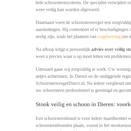
hele schoorsteensysteem. De specialist verwijdert r
weer veilig kan worden afgevoerd.
Daarnaast voert de schoorsteenveger een zorgvuldig
aansluitingen. Hij controleert of er beschadigingen 
nodig zijn, zoals het plaatsen van
vogelwering
om n
Na afloop krijgt u persoonlijk
advies over veilig s
weet u precies waar u op moet letten om problemen
Uiteraard gaan wij zorgvuldig te werk. Uw woning b
netjes achterlaten. In Dieren en de omliggende reg
SchoorsteenvegerDirect.nl. Na iedere veegbeurt o
uw schoorsteen professioneel is gereinigd en gecon
Stook veilig en schoon in Dieren: voor
Een schoorsteenbrand is voor iedere haardbezitter 
schoorsteenbranden plaats, vooral in het stookseizo