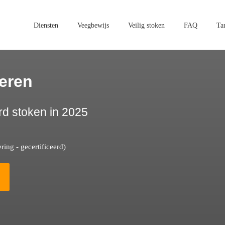
Diensten
Veegbewijs
Veilig stoken
FAQ
Ta
eren
rd stoken in 2025
ing - gecertificeerd)