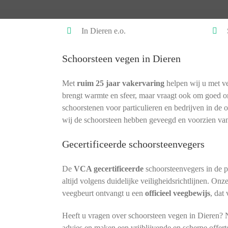
In Dieren e.o.
Schoorsteen vegen in Dieren
Met
ruim 25 jaar vakervaring
helpen wij u met ve
brengt warmte en sfeer, maar vraagt ook om goed 
schoorstenen voor particulieren en bedrijven in de
wij de schoorsteen hebben geveegd en voorzien van
Gecertificeerde schoorsteenvegers
De
VCA gecertificeerde
schoorsteenvegers in de 
altijd volgens duidelijke veiligheidsrichtlijnen. Onz
veegbeurt ontvangt u een
officieel veegbewijs
, dat
Heeft u vragen over schoorsteen vegen in Dieren? N
advies en maken een vrijblijvende en scherpe offert