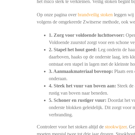
het risico sterk te verkleinen. Veilig stoken begint
Op onze pagina over
brandveilig stoken
leggen wij 
volgens de omgekeerde Zwitserse methode, ook we
1. Zorg voor voldoende luchttoevoer:
Open 
Voldoende zuurstof zorgt voor een schone ve
2. Stapel het hout goed:
Leg onderin de haar
daarboven, haaks op de onderste laag, iets kl
ontstaat een stapel in lagen met de kleinste h
3. Aanmaakmateriaal bovenop:
Plaats een 
onderaan.
4. Steek het vuur van boven aan:
Steek de 
rustig van boven naar beneden.
5. Schoner en rustiger vuur:
Doordat het vu
onderste blokken geleidelijk. Dit zorgt voor
verbranding.
Controleer voor het stoken altijd de
stookwijzer
. Ge
moeten meestal twee tot drie jaar drogen. Stookhout