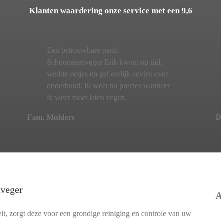
Klanten waardering onze service met een 9,6
Een betrouwbare partij.
Schoorsteenveger Erik kwam op tijd,
werkte netjes en gaf eerlijk advies over
onderhoud. Ik weet nu precies wanneer
ik weer moet laten vegen.
Fam. Mulders
D
nveger
A
t, zorgt deze voor een grondige reiniging en controle van uw