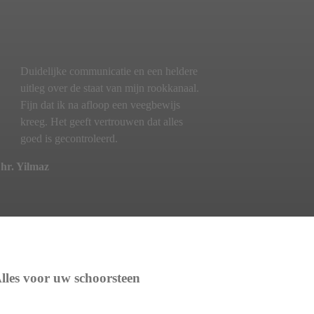
Duidelijke communicatie en een heldere
uitleg over de staat van mijn rookkanaal.
Fijn dat ik na afloop een veegbewijs
kreeg. Het geeft vertrouwen dat alles
goed is gecontroleerd.
hr. Yilmaz
lles voor uw schoorsteen