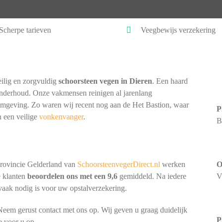
Scherpe tarieven
Veegbewijs verzekering
ilig en zorgvuldig
schoorsteen vegen in Dieren
. Een haard
onderhoud. Onze vakmensen reinigen al jarenlang
 omgeving. Zo waren wij recent nog aan de Het Bastion, waar
P
 een veilige
vonkenvanger
.
B
provincie Gelderland van
SchoorsteenvegerDirect.nl
werken
O
e klanten
beoordelen ons met een 9,6
gemiddeld. Na iedere
V
 vaak nodig is voor uw opstalverzekering.
eem gerust contact met ons op. Wij geven u graag duidelijk
P
e voor u op.