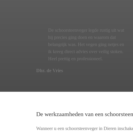
De schoorsteenveger legde rustig uit wat
hij precies ging doen en waarom dat
belangrijk was. Het vegen ging netjes en
ik kreeg direct advies over veilig stoken.
Heel prettig en professioneel.
Dhr. de Vries
De werkzaamheden van een schoorstee
Wanneer u een schoorsteenveger in Dieren inschakel