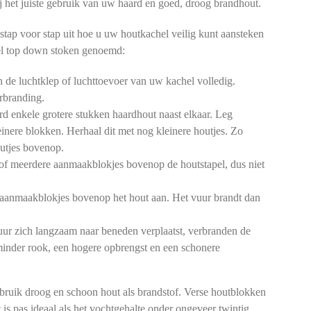
 bij het juiste gebruik van uw haard en goed, droog brandhout.
stap voor stap uit hoe u uw houtkachel veilig kunt aansteken
l top down stoken genoemd:
de luchtklep of luchttoevoer van uw kachel volledig.
rbranding.
d enkele grotere stukken haardhout naast elkaar. Leg
einere blokken. Herhaal dit met nog kleinere houtjes. Zo
outjes bovenop.
of meerdere aanmaakblokjes bovenop de houtstapel, dus niet
aanmaakblokjes bovenop het hout aan. Het vuur brandt dan
ur zich langzaam naar beneden verplaatst, verbranden de
 minder rook, een hogere opbrengst en een schonere
bruik droog en schoon hout als brandstof. Verse houtblokken
 is pas ideaal als het vochtgehalte onder ongeveer twintig