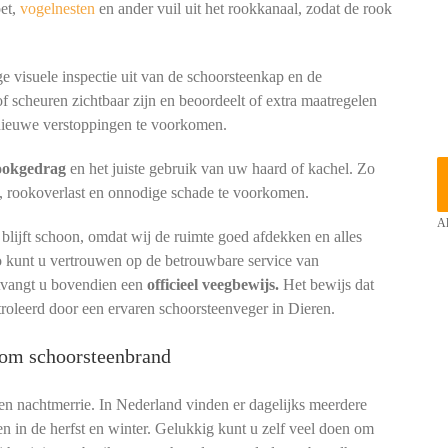
oet,
vogelnesten
en ander vuil uit het rookkanaal, zodat de rook
e visuele inspectie uit van de schoorsteenkap en de
of scheuren zichtbaar zijn en beoordeelt of extra maatregelen
ieuwe verstoppingen te voorkomen.
tookgedrag
en het juiste gebruik van uw haard of kachel. Zo
, rookoverlast en onnodige schade te voorkomen.
Al
lijft schoon, omdat wij de ruimte goed afdekken en alles
io kunt u vertrouwen op de betrouwbare service van
ntvangt u bovendien een
officieel veegbewijs.
Het bewijs dat
troleerd door een ervaren schoorsteenveger in Dieren.
kom schoorsteenbrand
een nachtmerrie. In Nederland vinden er dagelijks meerdere
en in de herfst en winter. Gelukkig kunt u zelf veel doen om