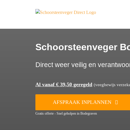
Ga
naar
inhoud
Schoorsteenveger B
Direct weer veilig en verantwoo
Al vanaf € 39,50 geregeld
(veegbewijs verzeker
AFSPRAAK INPLANNEN
Gratis offerte - Snel geholpen in Bodegraven