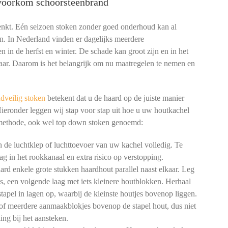
 voorkom schoorsteenbrand
denkt. Eén seizoen stoken zonder goed onderhoud kan al
n. In Nederland vinden er dagelijks meerdere
n in de herfst en winter. De schade kan groot zijn en in het
aar. Daarom is het belangrijk om nu maatregelen te nemen en
dveilig stoken
betekent dat u de haard op de juiste manier
Hieronder leggen wij stap voor stap uit hoe u uw houtkachel
 methode, ook wel top down stoken genoemd:
de luchtklep of luchttoevoer van uw kachel volledig. Te
ag in het rookkanaal en extra risico op verstopping.
rd enkele grote stukken haardhout parallel naast elkaar. Leg
gs, een volgende laag met iets kleinere houtblokken. Herhaal
tapel in lagen op, waarbij de kleinste houtjes bovenop liggen.
of meerdere aanmaakblokjes bovenop de stapel hout, dus niet
ng bij het aansteken.