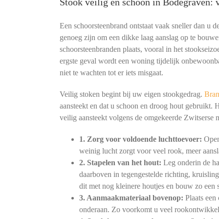
Stook veilig en schoon in Bodegraven:
Een schoorsteenbrand ontstaat vaak sneller dan u 
genoeg zijn om een dikke laag aanslag op te bouwe
schoorsteenbranden plaats, vooral in het stookseizoe
ergste geval wordt een woning tijdelijk onbewoonb
niet te wachten tot er iets misgaat.
Veilig stoken begint bij uw eigen stookgedrag.
Bran
aansteekt en dat u schoon en droog hout gebruikt. 
veilig aansteekt volgens de omgekeerde Zwitserse
1. Zorg voor voldoende luchttoevoer:
Open 
weinig lucht zorgt voor veel rook, meer aansl
2. Stapelen van het hout:
Leg onderin de haa
daarboven in tegengestelde richting, kruislin
dit met nog kleinere houtjes en bouw zo een s
3. Aanmaakmateriaal bovenop:
Plaats een 
onderaan. Zo voorkomt u veel rookontwikkeli