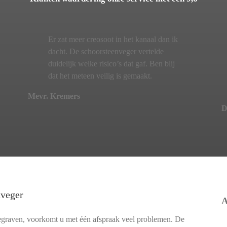
Er zat meer creosoot in het kanaal dan ik
dacht. De schoorsteenveger vertelde
duidelijk welke risico’s dat gaf. Ben blij
dat het meteen veilig is gemaakt.
Mevr. Kremers
D
nveger
A
egraven, voorkomt u met één afspraak veel problemen. De