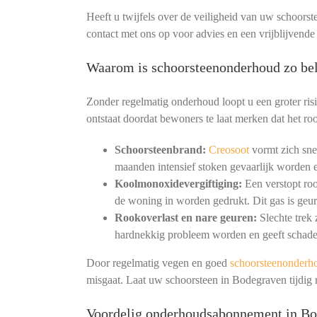
Heeft u twijfels over de veiligheid van uw schoorst
contact met ons op voor advies en een vrijblijvend
Waarom is schoorsteenonderhoud zo bel
Zonder regelmatig onderhoud loopt u een groter ris
ontstaat doordat bewoners te laat merken dat het roo
Schoorsteenbrand:
Creosoot
vormt zich snel
maanden intensief stoken gevaarlijk worden e
Koolmonoxidevergiftiging:
Een verstopt ro
de woning in worden gedrukt. Dit gas is geur
Rookoverlast en nare geuren:
Slechte trek
hardnekkig probleem worden en geeft schade
Door regelmatig vegen en goed
schoorsteenonderh
misgaat. Laat uw schoorsteen in Bodegraven tijdig
Voordelig onderhoudsabonnement in B