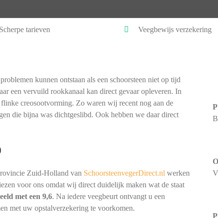
Scherpe tarieven
Veegbewijs verzekering
problemen kunnen ontstaan als een schoorsteen niet op tijd
ar een vervuild rookkanaal kan direct gevaar opleveren. In
 flinke creosootvorming. Zo waren wij recent nog aan de
P
gen die bijna was dichtgeslibd. Ook hebben we daar direct
B
)
O
provincie Zuid-Holland van
SchoorsteenvegerDirect.nl
werken
V
 kiezen voor ons omdat wij direct duidelijk maken wat de staat
eeld met een 9,6
. Na iedere veegbeurt ontvangt u een
men met uw opstalverzekering te voorkomen.
P