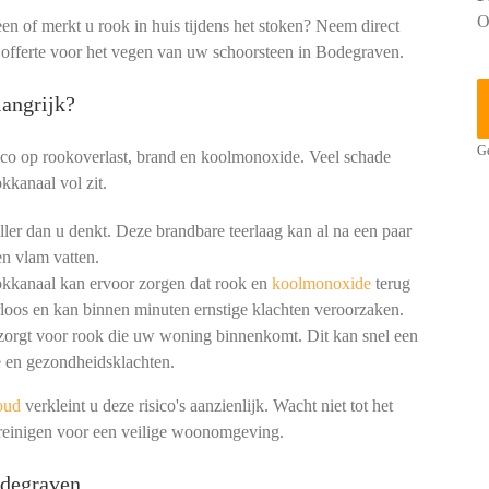
O
een of merkt u rook in huis tijdens het stoken? Neem direct
e offerte voor het vegen van uw schoorsteen in Bodegraven.
angrijk?
Ge
ico op rookoverlast, brand en koolmonoxide. Veel schade
kkanaal vol zit.
ler dan u denkt. Deze brandbare teerlaag kan al na een paar
n vlam vatten.
okkanaal kan ervoor zorgen dat rook en
koolmonoxide
terug
loos en kan binnen minuten ernstige klachten veroorzaken.
 zorgt voor rook die uw woning binnenkomt. Dit kan snel een
 en gezondheidsklachten.
oud
verkleint u deze risico's aanzienlijk. Wacht niet tot het
 reinigen voor een veilige woonomgeving.
odegraven