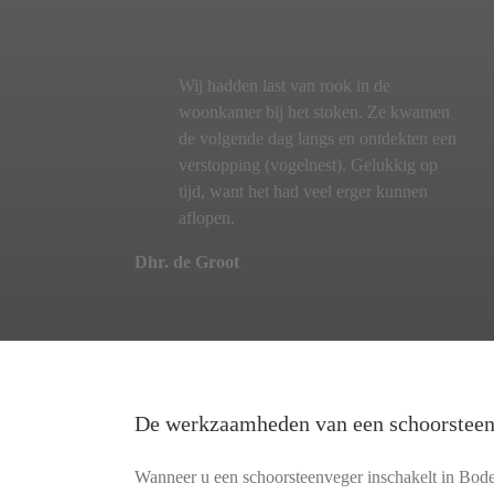
Wij hadden last van rook in de
woonkamer bij het stoken. Ze kwamen
de volgende dag langs en ontdekten een
verstopping (vogelnest). Gelukkig op
tijd, want het had veel erger kunnen
aflopen.
Dhr. de Groot
De werkzaamheden van een schoorstee
Wanneer u een schoorsteenveger inschakelt in Bod