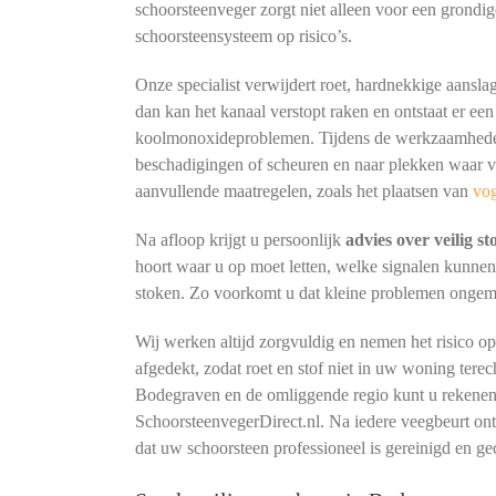
schoorsteenveger zorgt niet alleen voor een grondig
schoorsteensysteem op risico’s.
Onze specialist verwijdert roet, hardnekkige aansla
dan kan het kanaal verstopt raken en ontstaat er een
koolmonoxideproblemen. Tijdens de werkzaamheden 
beschadigingen of scheuren en naar plekken waar vo
aanvullende maatregelen, zoals het plaatsen van
vo
Na afloop krijgt u persoonlijk
advies over veilig s
hoort waar u op moet letten, welke signalen kunne
stoken. Zo voorkomt u dat kleine problemen ongemerk
Wij werken altijd zorgvuldig en nemen het risico o
afgedekt, zodat roet en stof niet in uw woning terec
Bodegraven en de omliggende regio kunt u rekenen
SchoorsteenvegerDirect.nl. Na iedere veegbeurt o
dat uw schoorsteen professioneel is gereinigd en ge