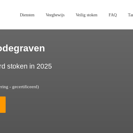
Diensten
Veegbewijs
Veilig stoken
FAQ
Ta
odegraven
rd stoken in 2025
ing - gecertificeerd)