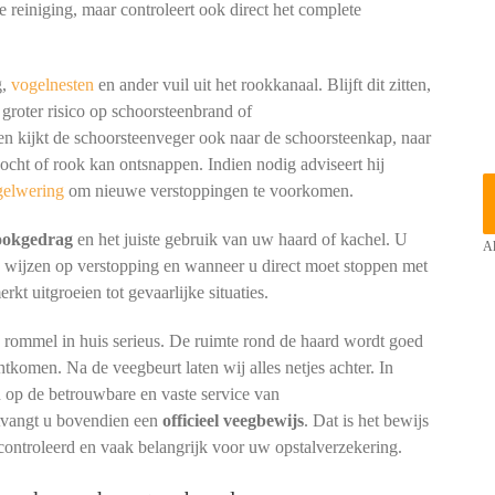
e reiniging, maar controleert ook direct het complete
g,
vogelnesten
en ander vuil uit het rookkanaal. Blijft dit zitten,
 groter risico op schoorsteenbrand of
kijkt de schoorsteenveger ook naar de schoorsteenkap, naar
cht of rook kan ontsnappen. Indien nodig adviseert hij
gelwering
om nieuwe verstoppingen te voorkomen.
tookgedrag
en het juiste gebruik van uw haard of kachel. U
Al
n wijzen op verstopping en wanneer u direct moet stoppen met
t uitgroeien tot gevaarlijke situaties.
p rommel in huis serieus. De ruimte rond de haard wordt goed
htkomen. Na de veegbeurt laten wij alles netjes achter. In
 op de betrouwbare en vaste service van
ntvangt u bovendien een
officieel veegbewijs
. Dat is het bewijs
controleerd en vaak belangrijk voor uw opstalverzekering.