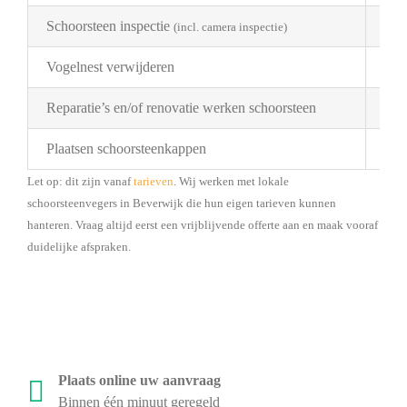
Schoorsteen inspectie
€ 1
(incl. camera inspectie)
Vogelnest verwijderen
Pri
Reparatie’s en/of renovatie werken schoorsteen
Pri
Plaatsen schoorsteenkappen
Bes
Let op: dit zijn vanaf
tarieven
. Wij werken met lokale
schoorsteenvegers in Beverwijk die hun eigen tarieven kunnen
hanteren. Vraag altijd eerst een vrijblijvende offerte aan en maak vooraf
duidelijke afspraken.
Plaats online uw aanvraag
Binnen één minuut geregeld