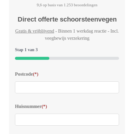
9,6 op basis van 1.253 beoordelingen
Direct offerte schoorsteenvegen
Gratis & vrijblijvend
- Binnen 1 werkdag reactie - Incl.
veegbewijs verzekering
Stap
1
van
3
33%
Typ
Postcode
(*)
Welk
voor
Kies
Huisnummer
(*)
S
D
Z