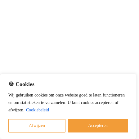
🍪 Cookies
Wij
gebruiken
cookies
om
onze
website
goed
te
laten
functioneren
Winter officieel begonnen: tips voor veilig en
en
om
statistieken
te
verzamelen.
U
kunt
cookies
accepteren of
verantwoord stoken
afwijzen.
Cookiebeleid
1 december 2025
Afwijzen
Accepteren
Nu de winter officieel is begonnen, wilt u misschien
genieten van een warm haardvuur. Met deze tips