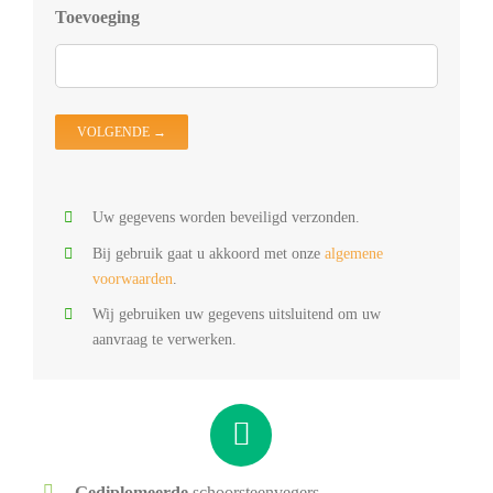
D
Toevoeging
D
V
D
O
Uw gegevens worden beveiligd verzonden.
Bij gebruik gaat u akkoord met onze
algemene
voorwaarden
.
Wij gebruiken uw gegevens uitsluitend om uw
aanvraag te verwerken.
Gediplomeerde
schoorsteenvegers