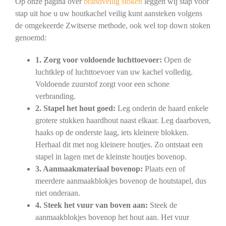
Op onze pagina over
brandveilig stoken
leggen wij stap voor
stap uit hoe u uw houtkachel veilig kunt aansteken volgens
de omgekeerde Zwitserse methode, ook wel top down stoken
genoemd:
1. Zorg voor voldoende luchttoevoer:
Open de
luchtklep of luchttoevoer van uw kachel volledig.
Voldoende zuurstof zorgt voor een schone
verbranding.
2. Stapel het hout goed:
Leg onderin de haard enkele
grotere stukken haardhout naast elkaar. Leg daarboven,
haaks op de onderste laag, iets kleinere blokken.
Herhaal dit met nog kleinere houtjes. Zo ontstaat een
stapel in lagen met de kleinste houtjes bovenop.
3. Aanmaakmateriaal bovenop:
Plaats een of
meerdere aanmaakblokjes bovenop de houtstapel, dus
niet onderaan.
4. Steek het vuur van boven aan:
Steek de
aanmaakblokjes bovenop het hout aan. Het vuur