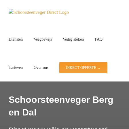
Ga
naar
inhoud
Diensten
Veegbewijs
Veilig stoken
FAQ
Tarieven
Over ons
DIRECT OFFERTE →
Schoorsteenveger Berg
en Dal