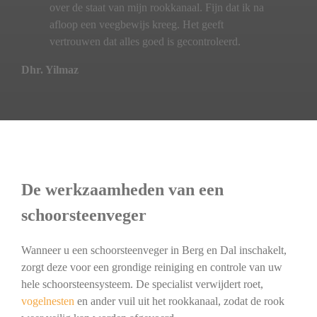
over de staat van mijn rookkanaal. Fijn dat ik na
afloop een veegbewijs kreeg. Het geeft
vertrouwen dat alles goed is gecontroleerd.
Dhr. Yilmaz
De werkzaamheden van een
schoorsteenveger
Wanneer u een schoorsteenveger in Berg en Dal inschakelt,
zorgt deze voor een grondige reiniging en controle van uw
hele schoorsteensysteem. De specialist verwijdert roet,
vogelnesten
en ander vuil uit het rookkanaal, zodat de rook