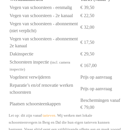
Vegen van schoorsteen - eenmalig
€ 39,50
Vegen van schoorsteen - 2e kanaal
€ 22,50
Vegen van schoorsteen - abonnement
€ 32,00
(niet verplicht)
Vegen van schoorsteen - abonnement
€ 17,50
2e kanaal
Dakinspectie
€ 29,50
Schoorsteen inspectie
(incl. camera
€ 167,00
inspectie)
Vogelnest verwijderen
Prijs op aanvraag
Reparatie’s en/of renovatie werken
Prijs op aanvraag
schoorsteen
Beschermingen vanaf
Plaatsen schoorsteenkappen
€ 79,00
Let op: dit zijn vanaf
tarieven
. Wij werken met lokale
schoorsteenvegers in Berg en Dal die hun eigen tarieven kunnen
hanteren. Vraag altijd eerst een vrijblijvende offerte aan en maak vooraf