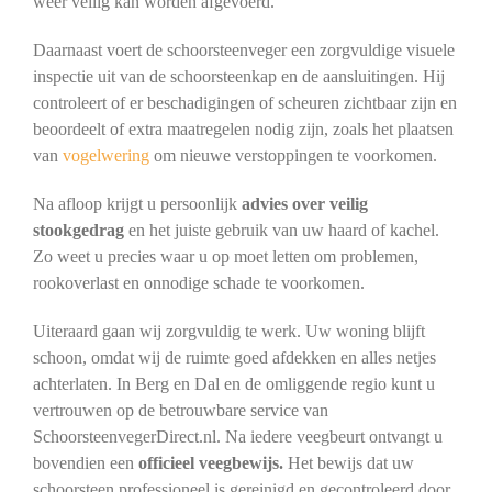
weer veilig kan worden afgevoerd.
Daarnaast voert de schoorsteenveger een zorgvuldige visuele
inspectie uit van de schoorsteenkap en de aansluitingen. Hij
controleert of er beschadigingen of scheuren zichtbaar zijn en
beoordeelt of extra maatregelen nodig zijn, zoals het plaatsen
van
vogelwering
om nieuwe verstoppingen te voorkomen.
Na afloop krijgt u persoonlijk
advies over veilig
stookgedrag
en het juiste gebruik van uw haard of kachel.
Zo weet u precies waar u op moet letten om problemen,
rookoverlast en onnodige schade te voorkomen.
Uiteraard gaan wij zorgvuldig te werk. Uw woning blijft
schoon, omdat wij de ruimte goed afdekken en alles netjes
achterlaten. In Berg en Dal en de omliggende regio kunt u
vertrouwen op de betrouwbare service van
SchoorsteenvegerDirect.nl. Na iedere veegbeurt ontvangt u
bovendien een
officieel veegbewijs.
Het bewijs dat uw
schoorsteen professioneel is gereinigd en gecontroleerd door