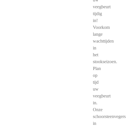
veegbeurt
tijdig
in!
Voorkom
lange
wachttijden
in
het
stookseizoen.
Plan
op
tijd
uw
veegbeurt
in.
Onze
schoorsteenvegers
in