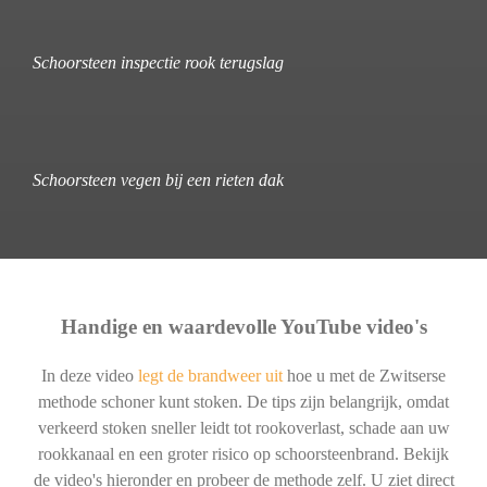
Schoorsteen inspectie rook terugslag
Schoorsteen vegen bij een rieten dak
Handige en waardevolle YouTube video's
In deze video
legt de brandweer uit
hoe u met de Zwitserse
methode schoner kunt stoken. De tips zijn belangrijk, omdat
verkeerd stoken sneller leidt tot rookoverlast, schade aan uw
rookkanaal en een groter risico op schoorsteenbrand. Bekijk
de video's hieronder en probeer de methode zelf. U ziet direct