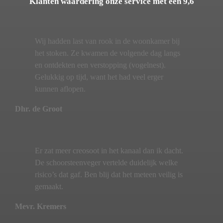
Klanten waardering onze service met een 9,6
Wij hadden last van rook in de woonkamer bij
het stoken. Ze kwamen de volgende dag langs
en ontdekten een verstopping (vogelnest).
Gelukkig op tijd, want het had veel erger
kunnen aflopen.
Dhr. de Groot
Er zat meer creosoot in het kanaal dan ik dacht.
De schoorsteenveger vertelde duidelijk welke
risico’s dat gaf. Ben blij dat het meteen veilig is
gemaakt.
Mevr. Kremers