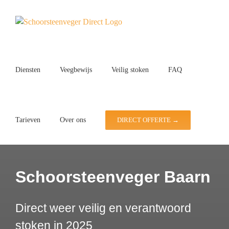
Ga
naar
inhoud
Diensten
Veegbewijs
Veilig stoken
FAQ
Tarieven
Over ons
DIRECT OFFERTE →
Schoorsteenveger Baarn
Direct weer veilig en verantwoord
stoken in 2025