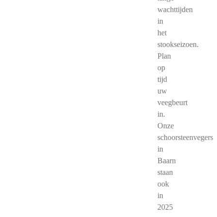
wachttijden
in
het
stookseizoen.
Plan
op
tijd
uw
veegbeurt
in.
Onze
schoorsteenvegers
in
Baarn
staan
ook
in
2025