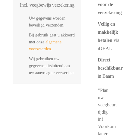
voor de
Incl. veegbewijs verzekering
verzekering
Uw gegevens worden
Veilig en
beveiligd verzonden.
makkelijk
Bij gebruik gaat u akkoord
betalen
via
met onze
algemene
iDEAL
voorwaarden
.
Wij gebruiken uw
Direct
gegevens uitsluitend om
beschikbaar
uw aanvraag te verwerken.
in Baarn
"Plan
uw
veegbeurt
tijdig
in!
Voorkom
lange