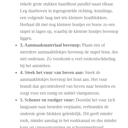
enkele grote stukken haardhout parallel naast elkaar.
Leg daarboven in tegengestelde richting, kruislings,
een volgende laag met iets kleinere houtblokken.
Herhaal dit met nog kleinere houtjes en bouw zo een
stapel in lagen op, waarbij de kleinste houtjes bovenop
liggen.
3. Aanmaakmateriaal bovenop:
Plaats een of
meerdere aanmaakblokjes bovenop de stapel hout, dus
niet onderaan. Zo voorkomt u veel rookontwikkeling
bij het aansteken.
4. Steek het vuur van boven aan:
Steek de
aanmaakblokjes bovenop het hout aan. Het vuur
brandt dan gecontroleerd van boven naar beneden en
zorgt voor een rustig en stabiel vlampatroon.
5. Schoner en rustiger vuur:
Doordat het vuur zich
langzaam naar beneden verplaatst, verbranden de
onderste grote blokken geleidelijk. Dit geeft minder
rook, minder aanslag in het rookkanaal en dus minder
kans op creosootvorming en schoorsteenbrand.