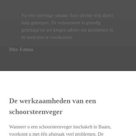
Na een onveilige situatie door slechte trek direct
hulp gekregen. De schoorsteen is grondig
gereinigd en we kregen advies om problemen in
de toekomst te voorkomen.
Dhr. Fatma
De werkzaamheden van een
schoorsteenveger
Wanneer u een schoorsteenveger inschakelt in Baarn,
voorkomt u met één afspraak veel problemen. De