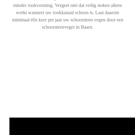
minder rookvorming. Vergeet niet dat veilig stoken alleen
werkt wanneer uw rookkanaal schoon is. Laat daarom
minimaal één keer per jaar uw schoorsteen vegen door een
schoorsteenveger in Baarn.